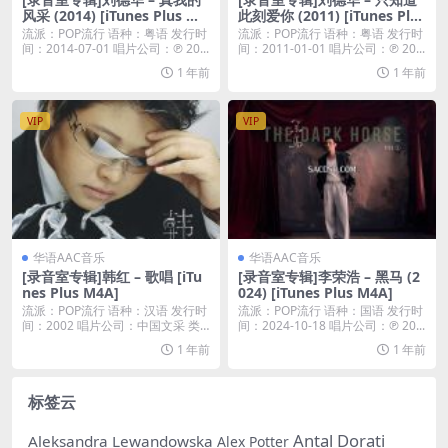
风采 (2014) [iTunes Plus M4
此刻爱你 (2011) [iTunes Plus
A]
M4A]
流派：POP流行 语种：粤语 发行时
流派：POP流行 语种：粤语 发行时
间：2014-07-01 唱片公司：℗ 20...
间：2011-01-01 唱片公司：℗ 20...
1 年前
1 年前
VIP
VIP
华语AAC音乐
华语AAC音乐
[录音室专辑]韩红 – 歌唱 [iTu
[录音室专辑]李荣浩 – 黑马 (2
nes Plus M4A]
024) [iTunes Plus M4A]
流派：POP流行 语种：汉语 发行时
流派：POP流行 语种：国语 发行时
间：2002 唱片公司：中国文采 类
间：2024-10-18 唱片公司：℗ 20...
型：录音...
1 年前
1 年前
标签云
Antal Dorati
Aleksandra Lewandowska
Alex Potter