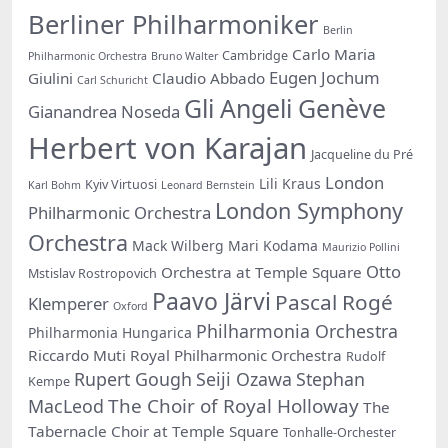
Berliner Philharmoniker
Berlin
Carlo Maria
Cambridge
Philharmonic Orchestra
Bruno Walter
Eugen Jochum
Giulini
Claudio Abbado
Carl Schuricht
Gli Angeli Genève
Gianandrea Noseda
Herbert von Karajan
Jacqueline du Pré
London
Lili Kraus
Kyiv Virtuosi
Karl Bohm
Leonard Bernstein
London Symphony
Philharmonic Orchestra
Orchestra
Mack Wilberg
Mari Kodama
Maurizio Pollini
Otto
Orchestra at Temple Square
Mstislav Rostropovich
Paavo Järvi
Pascal Rogé
Klemperer
Oxford
Philharmonia Orchestra
Philharmonia Hungarica
Riccardo Muti
Royal Philharmonic Orchestra
Rudolf
Rupert Gough
Seiji Ozawa
Stephan
Kempe
The Choir of Royal Holloway
MacLeod
The
Tabernacle Choir at Temple Square
Tonhalle-Orchester