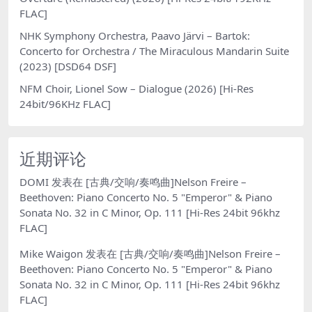
FLAC]
NHK Symphony Orchestra, Paavo Järvi – Bartok:
Concerto for Orchestra / The Miraculous Mandarin Suite
(2023) [DSD64 DSF]
NFM Choir, Lionel Sow – Dialogue (2026) [Hi-Res
24bit/96KHz FLAC]
近期评论
DOMI
发表在
[古典/交响/奏鸣曲]Nelson Freire –
Beethoven: Piano Concerto No. 5 "Emperor" & Piano
Sonata No. 32 in C Minor, Op. 111 [Hi-Res 24bit 96khz
FLAC]
Mike Waigon
发表在
[古典/交响/奏鸣曲]Nelson Freire –
Beethoven: Piano Concerto No. 5 "Emperor" & Piano
Sonata No. 32 in C Minor, Op. 111 [Hi-Res 24bit 96khz
FLAC]