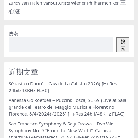
王
Van Halen
Wiener Philharmoniker
Zürich
Various Artists
心凌
搜索
搜
索
近期文章
Sébastien Daucé – Cavalli: La Calisto (2026) [Hi-Res
24bit/48KHz FLAC]
Vanessa Goikoetxea – Puccini: Tosca, SC 69 (Live at Sala
grande del Teatro del Maggio Musicale Fiorentino,
Florence, 6/4/2024) (2026) [Hi-Res 24bit/48KHz FLAC]
San Francisco Symphony & Seiji Ozawa – Dvořák:
Symphony No. 9 “From the New World”; Carnival
Overture (Remastered) (2026) [Hi-Res 24bit/192KHz