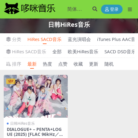
登录
日韩HiRes音乐
分类
HiRes SACD音乐
蓝光演唱会
iTunes Plus AAC音
HiRes SACD音乐
全部
欧美HiRes音乐
SACD DSD音乐
排序
最新
热度
点赞
收藏
更新
随机
VIP
日韩HiRes音乐
DIALOGUE+ – PENTA+LOG
UE (2025) [FLAC 96kHz／24