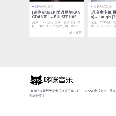
日韩AAC音乐
日韩AAC音乐
[迷你专辑/EP]姜丹尼尔KAN
[录音室专辑]幾
GDANIEL – PULSEPHASE
a) – Laugh (2
– EP (2025) [iTunes Plus
Plus M4A]
流派：POP流行 语种：英语 发行时
流派：POP流行 
M4A]
间：2025-12-12 唱片公司：℗ 20...
间：2025-12-
ら...
8 月前
HI-RES发烧级无损音乐资源分享，ITunes AAC音乐大全，蓝
唱会分享！