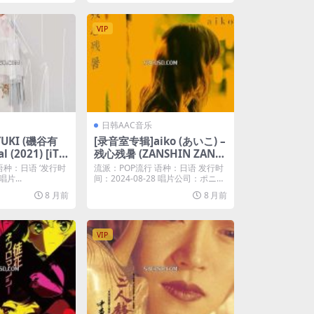
VIP
日韩AAC音乐
UKI (磯谷有
[录音室专辑]aiko (あいこ) –
l (2021) [iTu
残心残暑 (ZANSHIN ZANS
A]
HO) (2024) [iTunes Plus
语种：日语 ‘发行时
流派：POP流行 语种：日语 发行时
M4A]
唱片...
间：2024-08-28 唱片公司：ポニー
キ...
8 月前
8 月前
VIP