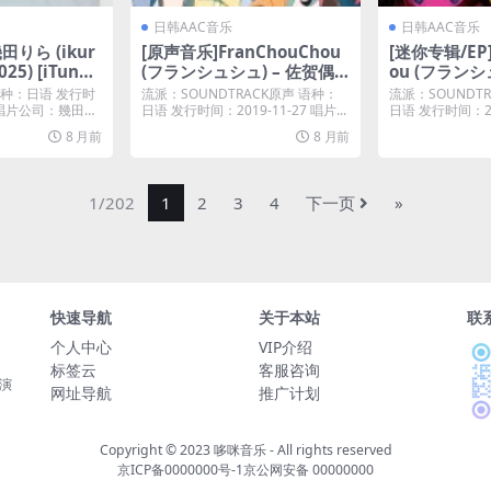
日韩AAC音乐
日韩AAC音乐
田りら (ikur
[原声音乐]FranChouChou
[迷你专辑/EP]
025) [iTunes
(フランシュシュ) – 佐贺偶
ou (フランシ
像是传奇 Zombie Land Sa
招魂术 Adaba
语种：日语 发行时
流派：SOUNDTRACK原声 语种：
流派：SOUNDT
ga Franchouchou the Be
ncy – EP (20
10 唱片公司：幾田り
日语 发行时间：2019-11-27 唱片...
日语 发行时间：201
st (2019) [iTunes Plus M4
us M4A]
8 月前
8 月前
A]
1/202
1
2
3
4
下一页
»
快速导航
关于本站
联
个人中心
VIP介绍
标签云
客服咨询
光演
网址导航
推广计划
Copyright © 2023
哆咪音乐
- All rights reserved
京ICP备0000000号-1
京公网安备 00000000