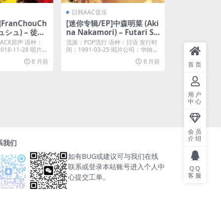
日韩AAC音乐
FranChouCh
[迷你专辑/EP]中森明菜 (Aki
ュシュ) – 徒花
na Nakamori) – Futari Sh
na Necroma
izuka: “Tenkawa Densets
RACK原声 语种：
流派：POP流行 语种：日语 发行时
18) [iTunes Pl
u Satsujin Jiken” Yori (+3)
8-11-28 唱片...
间：1991-03-25 唱片公司：华纳唱
片...
[2014 Remaster] – EP (19
8 月前
8 月前
首页
91) [iTunes Plus M4A]
用户
中心
会员
介绍
系我们
如有BUG或建议可与我们在线
联系或登录本站账号进入个人中
QQ
客服
心提交工单。