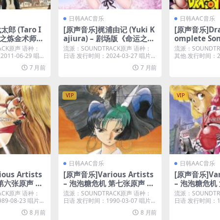
日韩AAC音乐
日韩AAC音乐
郎 (Taro I
[原声音乐]梶浦由记 (Yuki K
[原声音乐]Drag
– 钢之炼金术师：
ajiura) – 剧场版《命运之夜
omplete Son
FULLMETA
—天之杯》原声带 Fate/sta
Box, Vol. 5 
ACK原声 语种：
流派：SOUNDTRACK原声 语种：
流派：SOUNDT
 THE SACRE
y night [Heaven’s Feel] O
Plus M4A]
1-06-29 唱...
日语 发行时间：2024-03-27 唱片...
其他 发行时间：202
ILOS (ORIGI
riginal Soundtrack Anot
7 月前
7 月前
RACK) (201
her Edition (2024) [iTune
lus M4A]
s Plus M4A]
VIP
VIP
日韩AAC音乐
日韩AAC音乐
us Artists
[原声音乐]Various Artists
[原声音乐]Vari
第六张原声 Bu
– 泡泡糖危机 第七张原声 Bu
– 泡泡糖危机
is 6 Red Ey
bblegum Crisis 7 Double
bblegum Cri
ACK原声 语种：
流派：SOUNDTRACK原声 语种：
流派：SOUNDT
ed 2022) (1
Vision (Remastered 202
Chase (Rem
-08-23 唱片...
日语 发行时间：1990-03-07 唱片...
日语 发行时间：199
 Plus M4A]
2) (1990) [iTunes Plus M4
2) (1990) [i
8 月前
8 月前
A]
A]