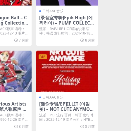
日韩AAC音乐
on Ball – C
[录音室专辑]Epik High (에
g Collection
픽하이) – PUMP COLLECT
(2023) [iTunes
OR\’S EDITION (2024) [iTu
RACK原声 语种：
流派：RAP/HIP HOP嘻哈说唱 语
nes Plus M4A]
3-12-13 唱片...
种：韩语 发行时间：2024-10-18...
7 月前
8 月前
VIP
日韩AAC音乐
ous Artists
[迷你专辑/EP]ILLIT (아일
 第八张原声 Bu
릿) – NOT CUTE ANYMOR
sis 8 Scoop
E (Holiday Remixes) (202
RACK原声 语种：
流派：POP流行 语种：韩语 发行时
astered 202
5) [iTunes Plus M4A]
0-12-26 唱片...
间：2025-12-19 唱片公司：HYB
E...
Tunes Plus M4
8 月前
8 月前