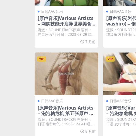
日韩AAC音乐
日韩AAC音乐
[原声音乐]Various Artists
[原声音乐]岩代太
– 网购技能开启异世界美食
washiro) 
之旅 动画原声带 TV anima
叹息之丘的圣星 
流派：SOUNDTRACK原声 语种：
流派：SOUNDTR
tion Campfire Cooking i
L ALCHEMIST
纯音乐 发行时间：2023-03-29 唱...
纯音乐 发行时间：201
n Another World with M
D STAR OF M
7 月前
y Absurd Skill (Original S
NAL SOUNDT
oundtrack) (2023) [iTune
1) [iTunes P
s Plus M4A]
VIP
VIP
日韩AAC音乐
日韩AAC音乐
[原声音乐]Various Artists
[原声音乐]Vario
– 泡泡糖危机 第五张原声 Bu
– 泡泡糖危机 
bblegum Crisis 5 Moonli
bblegum Cris
流派：SOUNDTRACK原声 语种：
流派：SOUNDTR
ght Rambler (Remastere
es (Remaster
日语 发行时间：1988-12-04T 唱...
日语 发行时间：1989
d 2022) (1988) [iTunes Pl
989) [iTunes
8 月前
us M4A]