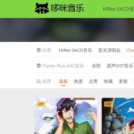
HiRes SACD
分类
HiRes SACD音乐
蓝光演唱会
iTu
iTunes Plus AAC音乐
全部
原声OST音乐
排序
最新
热度
点赞
收藏
更新
VIP
VIP