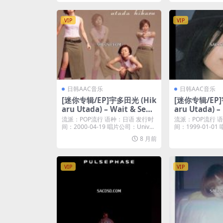
VIP
VIP
日韩AAC音乐
日韩AAC音乐
[迷你专辑/EP]宇多田光 (Hik
[迷你专辑/EP]
aru Utada) – Wait & See
aru Utada) –
~リスク~ – EP (2000) [iTun
Without You 
流派：POP流行 语种：日语 发行时
流派：POP流行 
es Plus AAC M4A]
[iTunes Plus
间：2000-04-19 唱片公司：Univ...
间：1999-01-01 
8 月前
VIP
VIP