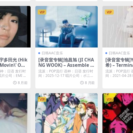
VIP
VIP
日韩AAC音乐
日韩AAC音乐
宇多田光 (Hik
[录音室专辑]池昌旭 (JI CHA
[录音室专辑]Y
 Movin\’ On
NG WOOK) – Assemble (2
希) – Termina
– EP (1999)
025) [iTunes Plus M4A]
nes Plus M4
语种：日语 发行时
流派：POP流行 语种：日语 发行时
流派：POP流行 
 AAC M4A]
唱片公司：EMI ...
间：2025-12-17 唱片公司：ポニー
间：2021-04-28 
キ...
8 月前
8 月前
VIP
VIP