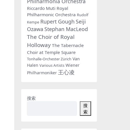
Philharmonia Orchestra
Riccardo Muti
Royal
Philharmonic Orchestra
Rudolf
Rupert Gough
Seiji
Kempe
Ozawa
Stephan MacLeod
The Choir of Royal
Holloway
The Tabernacle
Choir at Temple Square
Van
Tonhalle-Orchester Zürich
Halen
Wiener
Various Artists
王心凌
Philharmoniker
搜索
搜
索