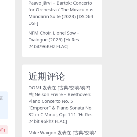
Paavo Järvi – Bartok: Concerto
for Orchestra / The Miraculous
Mandarin Suite (2023) [DSD64
DSF]
NFM Choir, Lionel Sow –
Dialogue (2026) [Hi-Res
24bit/96KHz FLAC]
近期评论
DOMI
发表在
[古典/交响/奏鸣
曲]Nelson Freire – Beethoven:
盗
Piano Concerto No. 5
"Emperor" & Piano Sonata No.
32 in C Minor, Op. 111 [Hi-Res
24bit 96khz FLAC]
(
0
)
Mike Waigon
发表在
[古典/交响/