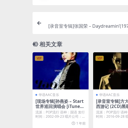
[录音室专辑]张国荣 – Daydreamin’(1978
es P
相关文章
VIP
VIP
华语AAC音乐
华语AAC音乐
[现场专辑]孙燕姿 – Start
[录音室专辑]方大同
世界巡回演唱会 [iTunes
西游记 (2CD)黑碟
Plus M4A]
Tunes Plus M4
流派：POP流行 语种：国语 发行
流派：POP流行 语种
时间：2002-09-23 唱片公司：华
时间：2016-09-2
纳唱片...
合麦田...
1 年前