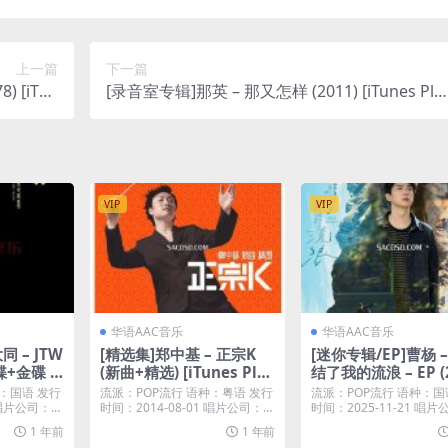
上一篇
下一篇
) [iTun
[录音室专辑]那英 – 那又怎样 (2011) [iTunes Plu
lus M4A]
s M4A]
VIP
VIP
华语AAC音乐
华语AAC音乐
 – JTW
[精选集]郑中基 – 正宗K
[迷你专辑/EP]曹杨 
+金碟 [i
(新曲+精选) [iTunes Plus
结了我的流浪 – EP (2
A]
M4A]
[iTunes Plus M4A]
：国语 发行
流派：POP流行 语种：粤语 发行
流派：POP流行 语种：国
8 唱片公司：太
时间：2014-08-01 唱片公司：金
时间：2025-11-21 唱
牌大风...
威尔音...
1 年前
1 年前