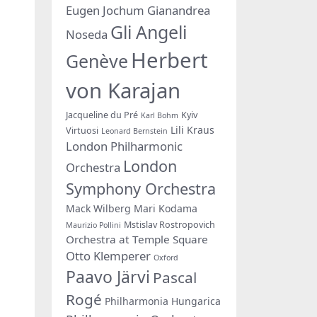
Eugen Jochum
Gianandrea
Gli Angeli
Noseda
Herbert
Genève
von Karajan
Jacqueline du Pré
Kyiv
Karl Bohm
Lili Kraus
Virtuosi
Leonard Bernstein
London Philharmonic
London
Orchestra
Symphony Orchestra
Mack Wilberg
Mari Kodama
Mstislav Rostropovich
Maurizio Pollini
Orchestra at Temple Square
Otto Klemperer
Oxford
Paavo Järvi
Pascal
Rogé
Philharmonia Hungarica