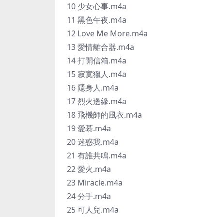
10 少女心事.m4a
11 黑色午夜.m4a
12 Love Me More.m4a
13 愛情離合器.m4a
14 打開信箱.m4a
15 寂寞獵人.m4a
16 隱身人.m4a
17 烈火邊緣.m4a
18 飛機師的風衣.m4a
19 愛慕.m4a
20 迷惑我.m4a
21 有誰共鳴.m4a
22 愛火.m4a
23 Miracle.m4a
24 分手.m4a
25 可人兒.m4a