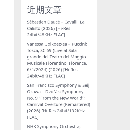
近期文章
Sébastien Daucé – Cavalli: La
Calisto (2026) [Hi-Res
24bit/48KHz FLAC]
Vanessa Goikoetxea – Puccini:
Tosca, SC 69 (Live at Sala
grande del Teatro del Maggio
Musicale Fiorentino, Florence,
6/4/2024) (2026) [Hi-Res
24bit/48KHz FLAC]
San Francisco Symphony & Seiji
Ozawa – Dvořák: Symphony
No. 9 “From the New World”;
Carnival Overture (Remastered)
(2026) [Hi-Res 24bit/192KHz
FLAC]
NHK Symphony Orchestra,