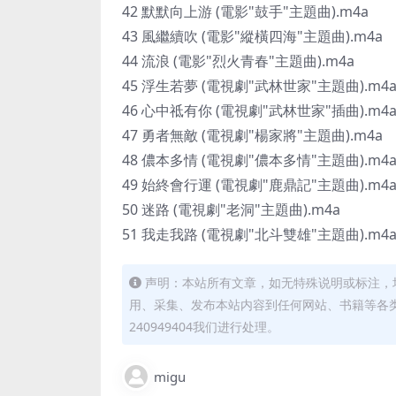
42 默默向上游 (電影"鼓手"主題曲).m4a
43 風繼續吹 (電影"縱橫四海"主題曲).m4a
44 流浪 (電影"烈火青春"主題曲).m4a
45 浮生若夢 (電視劇"武林世家"主題曲).m4
46 心中祗有你 (電視劇"武林世家"插曲).m4
47 勇者無敵 (電視劇"楊家將"主題曲).m4a
48 儂本多情 (電視劇"儂本多情"主題曲).m4
49 始終會行運 (電視劇"鹿鼎記"主題曲).m4
50 迷路 (電視劇"老洞"主題曲).m4a
51 我走我路 (電視劇"北斗雙雄"主題曲).m4
声明：本站所有文章，如无特殊说明或标注，
用、采集、发布本站内容到任何网站、书籍等各
240949404我们进行处理。
migu