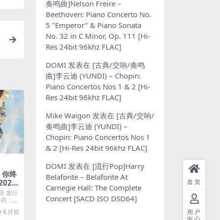
奏鸣曲]Nelson Freire –
Beethoven: Piano Concerto No.
5 "Emperor" & Piano Sonata
No. 32 in C Minor, Op. 111 [Hi-
Res 24bit 96khz FLAC]
DOMI
发表在
[古典/交响/奏鸣
曲]李云迪 (YUNDI) – Chopin:
Piano Concertos Nos 1 & 2 [Hi-
Res 24bit 96khz FLAC]
Mike Waigon
发表在
[古典/交响/
奏鸣曲]李云迪 (YUNDI) –
Chopin: Piano Concertos Nos 1
& 2 [Hi-Res 24bit 96khz FLAC]
DOMI
发表在
[流行Pop]Harry
– 你终
Belafonte – Belafonte At
首页
025)
Carnegie Hall: The Complete
语 发行
Concert [SACD ISO DSD64]
片公司：杰
用户
8 月前
中心