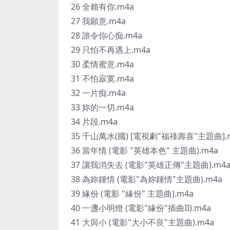
26 全賴有你.m4a
27 我願意.m4a
28 誰令你心痴.m4a
29 只怕不再遇上.m4a
30 柔情蜜意.m4a
31 不怕寂寞.m4a
32 一片痴.m4a
33 妳的一切.m4a
34 片段.m4a
35 千山萬水(國) [電視劇"福祿壽喜"主題曲].
36 當年情 (電影 "英雄本色" 主題曲).m4a
37 讓我消失去 (電影"英雄正傳"主題曲).m4
38 為妳鍾情 (電影"為妳鍾情"主題曲).m4a
39 緣份 (電影 "緣份" 主題曲).m4a
40 一盞小明燈 (電影"緣份"插曲II).m4a
41 大與小 (電影"大小不良"主題曲).m4a