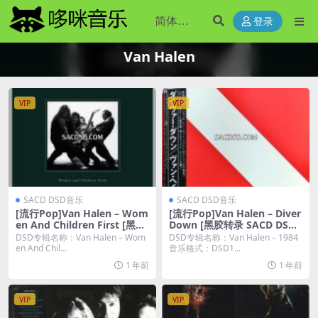
登录
Van Halen
VIP
VIP
SACD DSD音乐
SACD DSD音乐
[流行Pop]Van Halen – Wom
[流行Pop]Van Halen – Diver
en And Children First [黑胶
Down [黑胶转录 SACD DSD1
转录 SACD DSD128 DSF]
28 DSF]
DSD专辑名称：Van Halen – Wom
DSD专辑名称：Van Halen – 1984
en And Chil...
音乐格式：DSD1...
1 年前
1 年前
VIP
VIP