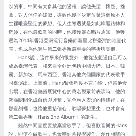
以的事。中間有太多其他的過程，讓他失望、懷疑、挫
敗，對人信任的破滅，導致他幾乎決定放棄這個原本人
生裡唯壹堅定的夢想。但人生際遇就是如此峰迴路轉和
奇妙，在他最低潮的同時，他接獲滾石唱片通知，他獲
選為2014年香港亞洲流行音樂節新星比拼臺灣的唯壹代
表，也成為他誕生第二張專輯最重要的轉折與契機。
Hans說，這件事來的很意外，他從沒想過自己可以
成為臺灣代表，和來自全亞洲包括中國大陸、日本、韓
國、新加坡、馬來西亞、香港其他六個國家的代表歌手
同臺演出。上臺前，Hans緊張程度不言而喻，但當他壹
出場，在香港會議展覽中心的萬名觀眾前表演時，他的
緊張瞬間化成自信與興奮，完全融入表演的情緒裡，在
那壹刻裡，也讓他重拾信心，歌唱夢想重生，也才會有
第二張專輯〔Hans 2nd Album〕的誕生。
雖然中間壹度要放棄當歌手了，但喜歡音樂的Hans
說，即使不做歌手，也會轉到幕後學製作、創作相關的