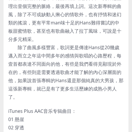
理出壹個完整的脈絡，最後再填上詞。這次新專輯的曲
風，除了不可或缺動人揪心的情歌外，也有抒情和迷幻
類的搖滾，更有平常man味十足的Hans難得嘗試的中
板甜蜜情歌，甚至也有歌曲融入了拉丁風味，可說是十
分多元精采。
除了曲風多樣豐富，歌詞更是傳達Hans從20幾歲
邁入而立之年這中間多年的感情與歌唱的心路歷程，每
壹首都表達不同面向的他，有些是我們看得見顯現於外
在的，有些則是需要透過歌曲才能了解的內心深層面的
他，如果說首張專輯的Hans還是那個純真的大男孩，那
這張新專輯，就已是有了更多生活歷練的成熟小男人
了。
iTunes Plus AAC音乐专辑曲目：
01 懸崖
02 穿透