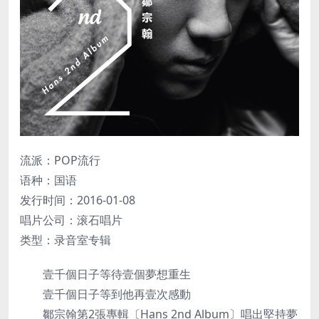
流派：POP流行
语种：国语
发行时间：2016-01-08
唱片公司：滚石唱片
类型：录音室专辑
壹千個日子等待壹個夢想重生
壹千個日子等到他再壹次感動
鄒宗翰第2張專輯〔Hans 2nd Album〕唱出堅持夢