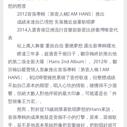
想的態度
2012首張專輯〔第壹人稱I AM HANS〕推出
成績未達自己理想 失落幾近放棄歌唱夢
2014入選香港亞洲流行音樂節新星比拼臺灣唯壹代
表
站上萬人舞臺 重拾自信 重燃夢想 露出新專輯曙光
睽違三年多，超過壹千個日子，鄒宗翰終於推出他
的第二張全新大碟〔Hans 2nd Album〕。2012年，鄒
宗翰以暖聲情人形象推出首張專輯〔第壹人稱 I AM
HANS〕，初試啼聲雖然累積了壹些歌迷，但整體成績
不如自己原本的期望，唱入心坎的情歌，雖獲得不少迴
響，但絕大數人對他停留的最大印象，可能還是在「外
型很像王力宏」。
然而，對於從19歲就懷著歌唱夢想的Hans來說，
首張專輯的成果無疑是壹個不小的打擊，原來，當個歌
手，並不是他原本單純想像把音樂做好，把歌唱好就可