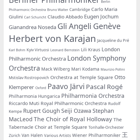
Berlin
Carlo Maria
Cambridge
Philharmonic Orchestra
Bruno Walter
Eugen Jochum
Giulini
Claudio Abbado
Carl Schuricht
Gli Angeli Genève
Gianandrea Noseda
Herbert von Karajan
Jacqueline du Pré
London
Lili Kraus
Kyiv Virtuosi
Karl Bohm
Leonard Bernstein
London Symphony
Philharmonic Orchestra
Orchestra
Mack Wilberg
Mari Kodama
Maurizio Pollini
Otto
Orchestra at Temple Square
Mstislav Rostropovich
Paavo Järvi
Pascal Rogé
Klemperer
Oxford
Philharmonia Orchestra
Philharmonia Hungarica
Riccardo Muti
Royal Philharmonic Orchestra
Rudolf
Rupert Gough
Seiji Ozawa
Stephan
Kempe
The Choir of Royal Holloway
MacLeod
The
Tabernacle Choir at Temple Square
Tonhalle-Orchester
王
Van Halen
Wiener Philharmoniker
Zürich
Various Artists