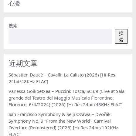
心凌
搜索
搜
索
近期文章
Sébastien Daucé – Cavalli: La Calisto (2026) [Hi-Res
24bit/48KHz FLAC]
Vanessa Goikoetxea – Puccini: Tosca, SC 69 (Live at Sala
grande del Teatro del Maggio Musicale Fiorentino,
Florence, 6/4/2024) (2026) [Hi-Res 24bit/48KHz FLAC]
San Francisco Symphony & Seiji Ozawa – Dvořák:
Symphony No. 9 “From the New World”; Carnival
Overture (Remastered) (2026) [Hi-Res 24bit/192KHz
FLAC]