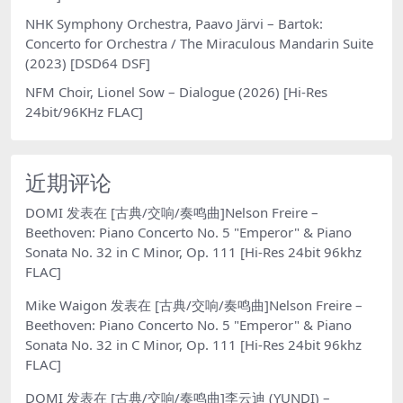
NHK Symphony Orchestra, Paavo Järvi – Bartok:
Concerto for Orchestra / The Miraculous Mandarin Suite
(2023) [DSD64 DSF]
NFM Choir, Lionel Sow – Dialogue (2026) [Hi-Res
24bit/96KHz FLAC]
近期评论
DOMI
发表在
[古典/交响/奏鸣曲]Nelson Freire –
Beethoven: Piano Concerto No. 5 "Emperor" & Piano
Sonata No. 32 in C Minor, Op. 111 [Hi-Res 24bit 96khz
FLAC]
Mike Waigon
发表在
[古典/交响/奏鸣曲]Nelson Freire –
Beethoven: Piano Concerto No. 5 "Emperor" & Piano
Sonata No. 32 in C Minor, Op. 111 [Hi-Res 24bit 96khz
FLAC]
DOMI
发表在
[古典/交响/奏鸣曲]李云迪 (YUNDI) –