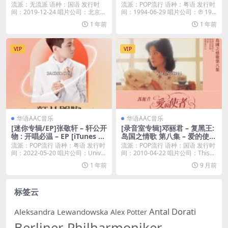
Mix) – EP [iTunes Plus M4A]
流派：无流派 语种：国语 发行时
流派：POP流行 语种：粤语 发行时
间：2019-12-24 唱片公司：北京热
间：1994-06-29 唱片公司：℗ 19...
手文化...
1 年前
1 年前
VIP
VIP
华语AAC音乐
华语AAC音乐
[迷你专辑/EP]张敬轩 – 轩公开
[录音室专辑]邓丽君 – 复黑王:
物 : 开唱必温 – EP [iTunes Pl
岛国之情歌 第八集 – 爱的使者
us M4A]
(2010) [iTunes Plus M4A]
流派：POP流行 语种：粤语 发行时
流派：POP流行 语种：国语 发行时
间：2022-05-20 唱片公司：Univ...
间：2010-04-22 唱片公司：This...
1 年前
9 月前
标签云
Antal Dorati
Aleksandra Lewandowska
Alex Potter
Berliner Philharmoniker