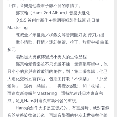
工作，音樂是他壹輩子離不開的事情了。
鄒宗翰〔Hans 2nd Album〕音樂大進化
交出5 首創作新作＋擔綱專輯製作統籌 赴日做
Mastering
陳威全／宋世堯／柳錫文等音樂圈好友 跨刀力挺
揪心情歌、抒情／迷幻搖滾、拉丁、甜蜜中板 曲風
多元
唱出從大男孩轉變成小男人的生命歷程
鄒宗翰愛音樂並不只光說不練，第壹張專輯中，他
只小小的參與壹首歌詞的創作，到了第二張專輯，他已
大進化交出五首作品，包括主打歌「不快樂」、「那麽
愛妳」，還有「懸崖」、「再壹次感動」和「收場」。
而這次新專輯的Mastering，還特地遠赴日本東京完
成，足見Hans對這次重新出發的重視。
Hans的創作大多是直覺式的，有靈感時，就對著錄
音器材將旋律錄起來，再請音樂圈的好友宋世堯替他整