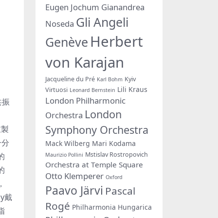
Eugen Jochum
Gianandrea
Gli Angeli
Noseda
Herbert
Genève
von Karajan
Jacqueline du Pré
Kyiv
Karl Bohm
Lili Kraus
Virtuosi
Leonard Bernstein
London Philharmonic
共振
London
Orchestra
Symphony Orchestra
重製
一分
Mack Wilberg
Mari Kodama
Mstislav Rostropovich
的
Maurizio Pollini
Orchestra at Temple Square
的
Otto Klemperer
Oxford
，
Paavo Järvi
Pascal
y戴
Rogé
Philharmonia Hungarica
指