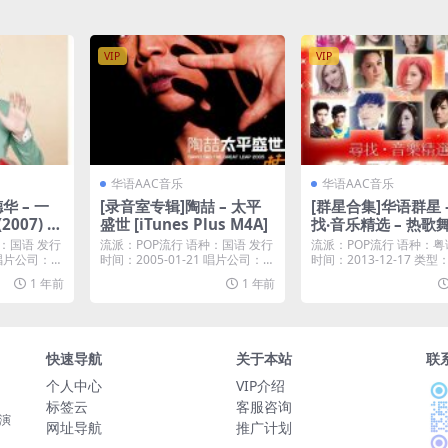
VIP
VIP
华语AAC音乐
华语AAC音乐
华 – 一
[录音室专辑]陶喆 – 太平
[群星合集]华语群星 
07) [i
盛世 [iTunes Plus M4A]
找‧音乐精选 – 热歌舞
A]
Tunes Plus M4A]
：国语 发行
流派：POP流行 语种：国语 发行
流派：POP流行 语种：粤
8 唱片公司：℗
时间：2005-01-21 唱片公司：金
时间：2013-12-17 类
牌大风...
专辑 ...
1 年前
1 年前
快速导航
关于本站
联
个人中心
VIP介绍
标签云
客服咨询
光演
网址导航
推广计划