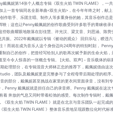
nny戴佩妮第14张个人概念专辑《双生火焰 TWIN FLAME》，一
加上一首专辑同名全新单曲<双生火焰>，在今年年终之时，献上
经历创作歌手、乐团主唱、制作人等多重身份的她，其音乐创作总
映；这也让Penny戴佩妮的创作歌曲受到许多歌手的青睐收录
这些歌曲耀眼地散落在彭佳慧、许光汉、梁文音、刘思涵、陈势
共振。2022年戴佩妮以专辑《被动的观众》 回归乐坛，睽违六
！而就在成为音乐人这个身份迈向24周年的特别时刻， Penn
重制自己的创作，把曾经写给别人的歌再次赋予新的生命火焰，
今令人惊喜的一张概念专辑。 [火焰。双声] – 音乐载体的崭
的母带后期处理部分，在专辑混音大师林正忠的推荐下，戴佩妮借由这
d Studio，团队及戴佩妮更是完整参与了全程母带后期处理的程序
编曲、录音的部分，戴佩妮甚至挑战在家里的更衣间里面录音，没有到
，Penny 戴佩妮就是担任自己的录音师。Penny 戴佩妮在这次
表现，有着 奔放的气息又同时带着松弛的感受。每次制作专辑时，戴
双生火焰 TWIN FLAME 》就是在北京与音乐团队一起完成
，专辑《双生火焰 TWIN FLAME 》整体音乐质地呈现跟数位化时代标