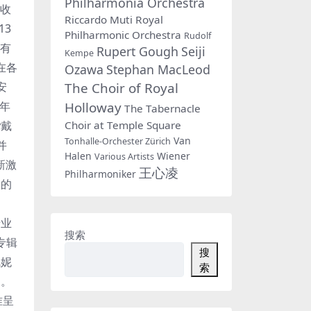
Philharmonia Orchestra
共收
Riccardo Muti
Royal
13
Philharmonic Orchestra
Rudolf
是有
Rupert Gough
Seiji
Kempe
在各
Ozawa
Stephan MacLeod
The Choir of Royal
安
Holloway
年
The Tabernacle
Choir at Temple Square
y戴
Van
Tonhalle-Orchester Zürich
并
Halen
Wiener
Various Artists
新激
王心凌
Philharmoniker
次的
。
专业
搜索
专辑
搜
佩妮
索
的。
准呈