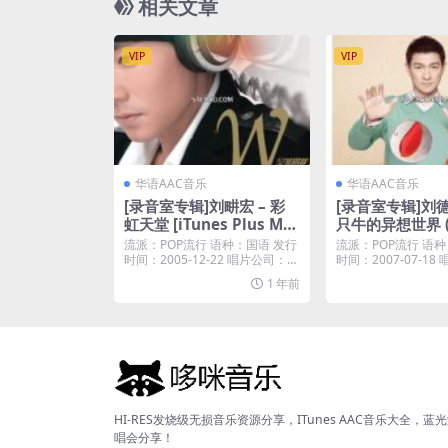
相关文章
VIP
VIP
华语AAC音乐
华语AAC音乐
[录音室专辑]刘畊宏 – 彩
[录音室专辑]刘德
虹天堂 [iTunes Plus M4
只牛的异想世界 (20
A]
Tunes Plus M4
流派：POP流行 语种：国语 发行
流派：POP流行 语种
时间：2005-12-22 唱片公司：索
时间：2007-07-1
尼音乐...
Fo...
1 年前
HI-RES发烧级无损音乐资源分享，ITunes AAC音乐大全，蓝
唱会分享！