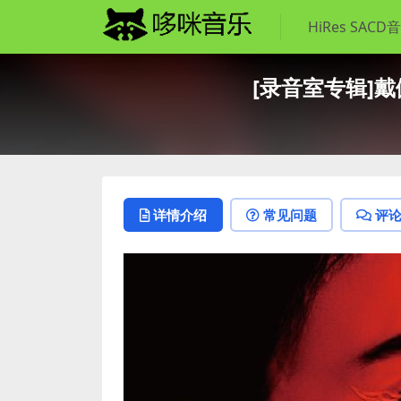
HiRes SACD
[录音室专辑]戴佩妮 
详情介绍
常见问题
评