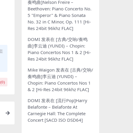
奏鸣曲]Nelson Freire –
Beethoven: Piano Concerto No.
5 "Emperor" & Piano Sonata
No. 32 in C Minor, Op. 111 [Hi-
Res 24bit 96khz FLAC]
DOMI
发表在
[古典/交响/奏鸣
曲]李云迪 (YUNDI) – Chopin:
盗
Piano Concertos Nos 1 & 2 [Hi-
Res 24bit 96khz FLAC]
Mike Waigon
发表在
[古典/交响/
奏鸣曲]李云迪 (YUNDI) –
Chopin: Piano Concertos Nos 1
(
0
)
& 2 [Hi-Res 24bit 96khz FLAC]
DOMI
发表在
[流行Pop]Harry
Belafonte – Belafonte At
Carnegie Hall: The Complete
Concert [SACD ISO DSD64]