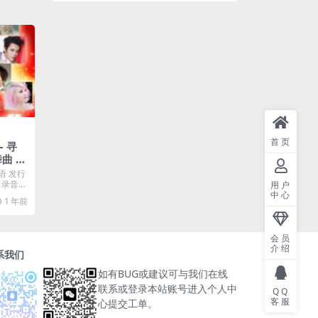
首页
– 寻
曲 [i
语 发行
型：录音室
用户
中心
1 年前
会员
介绍
系我们
如有BUG或建议可与我们在线
联系或登录本站账号进入个人中
QQ
客服
心提交工单。