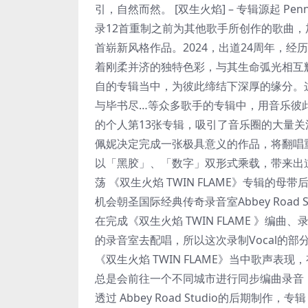
引，自然而然。 [双生火焰] – 专辑源起 Pe
录12首重制之前为其他歌手所创作的歌曲，
首崭新风格作品。2024，出道24周年，
着刚柔并济的独特色彩，与其生命弧光相互辉
自的专辑当中，为彼此缔结下深厚的缘分。
与毕书尽…等众多歌手的专辑中，用音乐彼此
的个人第13张专辑，吸引了音乐圈的大量关注
佩妮决定完成一张极具意义的作品，将翻唱
以「黑胶」、「数字」双形式乘载，带来出道至
荡 《双生火焰 TWIN FLAME》专辑
机会朝圣国际经典传奇录音室Abbey Roa
在完成《双生火焰 TWIN FLAME 》
的录音室去配唱，所以这次录制Vocal的部分
《双生火焰 TWIN FLAME》当中歌声
总是会前往一个不同城市进行同步编曲录音，《
透过 Abbey Road Studio的后期制作