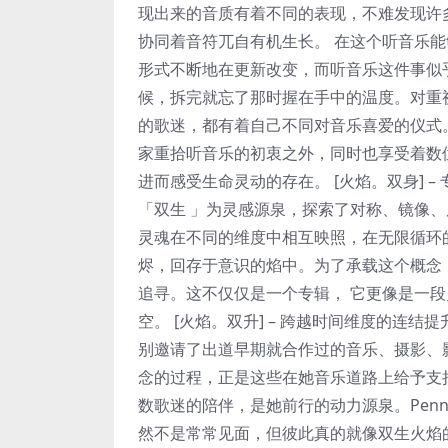
现出来的音质有着不同的表现，不难发现许
协同着音符兀自有机生长。 在这个听音乐
形式不断地在更新改变，而听音乐这件事似
候，拆完就忘了那时握在手中的温度。对重视
的歌迷，都有着自己不同对音乐喜爱的仪式
家重拾听音乐的初衷之外，同时也享受着数
进而感受生命灵动的存在。 [火焰。双身] – 
「双生 」为灵感源泉，探索了对称、镜像
灵魂在不同的维度中相互映照，在无限循环
烬，回存于意识的焰中。为了承载这个概念
追寻。这不仅仅是一个专辑， 它更像是一
空。 [火焰。双升] – 跨越时间维度的连结提
别邀请了出道早期就合作过的音乐、摄影、
念的过程，正是这些在她音乐道路上给予支
数歌迷的陪伴，是她前行的动力源泉。Pen
然不是常常见面，但彼此真的就像双生火焰