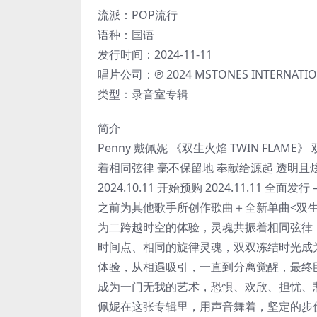
流派：POP流行
语种：国语
发行时间：2024-11-11
唱片公司：℗ 2024 MSTONES INTERNATIO
类型：录音室专辑
简介
Penny 戴佩妮 《双生火焰 TWIN FL
着相同弦律 毫不保留地 奉献给源起 透明且炫目 
2024.10.11 开始预购 2024.11.11 全面
之前为其他歌手所创作歌曲＋全新单曲<双生火
为二跨越时空的体验，灵魂共振着相同弦律
时间点、相同的旋律灵魂，双双冻结时光成
体验，从相遇吸引，一直到分离觉醒，最终
成为一门无我的艺术，恐惧、欢欣、担忧、悲
佩妮在这张专辑里，用声音舞着，坚定的步