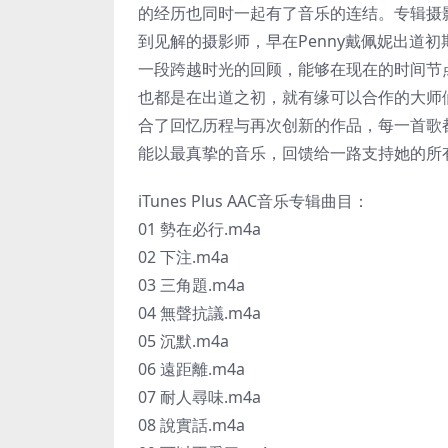
的经历也同时一起有了音乐的连结。专辑摄
到见解的摄影师，早在Penny戴佩妮出道
一段跨越时光的回顾，能够在现在的时间节
也都是在出道之初，就有缘可以合作的大师
合了回忆历程与再次创新的作品，每一首歌
能以最真挚的音乐，回馈给一路支持她的所
iTunes Plus AAC音乐专辑曲目：
01 勢在必行.m4a
02 下注.m4a
03 三角題.m4a
04 無聲抗議.m4a
05 沉默.m4a
06 遠距離.m4a
07 耐人尋味.m4a
08 說實話.m4a