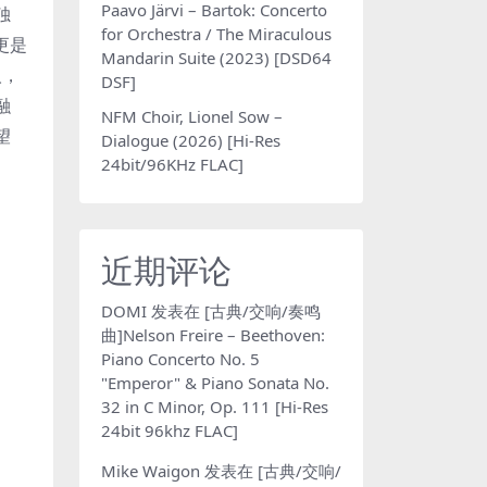
Paavo Järvi – Bartok: Concerto
独
for Orchestra / The Miraculous
更是
Mandarin Suite (2023) [DSD64
人，
DSF]
融
NFM Choir, Lionel Sow –
望
Dialogue (2026) [Hi-Res
24bit/96KHz FLAC]
近期评论
DOMI
发表在
[古典/交响/奏鸣
曲]Nelson Freire – Beethoven:
Piano Concerto No. 5
"Emperor" & Piano Sonata No.
32 in C Minor, Op. 111 [Hi-Res
24bit 96khz FLAC]
Mike Waigon
发表在
[古典/交响/