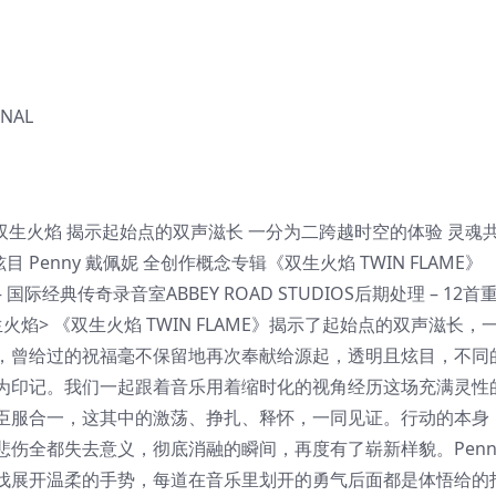
NAL
AME》 双生火焰 揭示起始点的双声滋长 一分为二跨越时空的体验 灵魂
Penny 戴佩妮 全创作概念专辑《双生火焰 TWIN FLAME》
发行 – 国际经典传奇录音室ABBEY ROAD STUDIOS后期处理 – 12首
焰> 《双生火焰 TWIN FLAME》揭示了起始点的双声滋长，
，曾给过的祝福毫不保留地再次奉献给源起，透明且炫目，不同
为印记。我们一起跟着音乐用着缩时化的视角经历这场充满灵性
臣服合一，这其中的激荡、挣扎、释怀，一同见证。行动的本身
伤全都失去意义，彻底消融的瞬间，再度有了崭新样貌。Penn
伐展开温柔的手势，每道在音乐里划开的勇气后面都是体悟给的