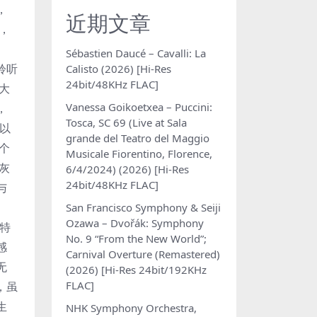
，
近期文章
，
Sébastien Daucé – Cavalli: La
聆听
Calisto (2026) [Hi-Res
24bit/48KHz FLAC]
大
Vanessa Goikoetxea – Puccini:
，
Tosca, SC 69 (Live at Sala
，以
grande del Teatro del Maggio
个
Musicale Fiorentino, Florence,
灰
6/4/2024) (2026) [Hi-Res
24bit/48KHz FLAC]
与
San Francisco Symphony & Seiji
Ozawa – Dvořák: Symphony
，特
No. 9 “From the New World”;
感
Carnival Overture (Remastered)
无
(2026) [Hi-Res 24bit/192KHz
FLAC]
，虽
生
NHK Symphony Orchestra,