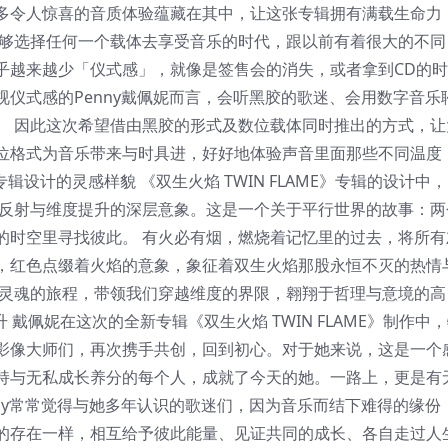
多令人惊喜的音质体验蕴藏在其中，让这张专辑拥有满载生命力
能够选择任何一个载体去享受音乐的时代，跟以前有着很大的不同
乎越来越少「仪式感」，就像是签售会的消失，或者拿到CD的时
仪式感的Penny戴佩妮而言，会听黑胶的歌迷、会用数字音乐
。 因此这次希望借由黑胶的形式及数位载体同时推出的方式，让
位格式为音乐带来与时具进，好好地体验声音里面那些不同温度
专辑设计的灵感样貌 《双生火焰 TWIN FLAME》专辑的设计中
、反射与维度提升的深层意象。这是一个关于平行世界的故事：两
的时空里寻找彼此。 有火必有烟，燃烧着记忆里的过去，将所有
，红色点缀着火焰的意象，象征着双生火焰那股永恒不灭的热情
段灵魂的旅程，带领我们穿越维度的界限，翱翔于哲理与意境的高
升 戴佩妮在这次的全新专辑《双生火焰 TWIN FLAME》制作中
影像大师们，再次携手共创，回到初心。对于她来说，这是一个
持与无私成长养分的每个人，成就了今天的她。一路上，更是有
ny常常觉得与她多年认识的歌迷们，因为音乐而结下难得的缘份
的存在一样，相互给予彼此能量、见证共同的成长、各自走过人