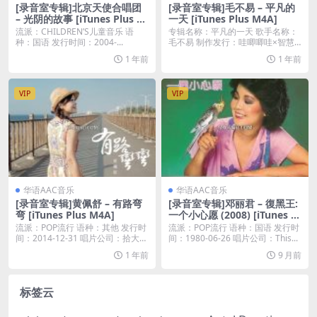
[录音室专辑]北京天使合唱团
[录音室专辑]毛不易 – 平凡的
– 光阴的故事 [iTunes Plus M
一天 [iTunes Plus M4A]
4A]
流派：CHILDREN’S儿童音乐 语
专辑名称：平凡的一天 歌手名称：
种：国语 发行时间：2004-...
毛不易 制作发行：哇唧唧哇×智慧
大狗 发行日期：...
1 年前
1 年前
VIP
VIP
华语AAC音乐
华语AAC音乐
[录音室专辑]黄佩舒 – 有路弯
[录音室专辑]邓丽君 – 復黑王:
弯 [iTunes Plus M4A]
一个小心愿 (2008) [iTunes Pl
us M4A]
流派：POP流行 语种：其他 发行时
流派：POP流行 语种：国语 发行时
间：2014-12-31 唱片公司：拾大音
间：1980-06-26 唱片公司：This...
乐...
1 年前
9 月前
标签云