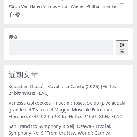
王
Van Halen
Wiener Philharmoniker
Zürich
Various Artists
心凌
搜索
搜
索
近期文章
Sébastien Daucé – Cavalli: La Calisto (2026) [Hi-Res
24bit/48KHz FLAC]
Vanessa Goikoetxea – Puccini: Tosca, SC 69 (Live at Sala
grande del Teatro del Maggio Musicale Fiorentino,
Florence, 6/4/2024) (2026) [Hi-Res 24bit/48KHz FLAC]
San Francisco Symphony & Seiji Ozawa – Dvořák:
Symphony No. 9 “From the New World”; Carnival