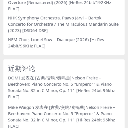
Overture (Remastered) (2026) [Hi-Res 24bit/192KHz
FLAC]
NHK Symphony Orchestra, Paavo Järvi – Bartok:
Concerto for Orchestra / The Miraculous Mandarin Suite
(2023) [DSD64 DSF]
NFM Choir, Lionel Sow – Dialogue (2026) [Hi-Res
24bit/96KHz FLAC]
近期评论
DOMI
发表在
[古典/交响/奏鸣曲]Nelson Freire –
Beethoven: Piano Concerto No. 5 "Emperor" & Piano
Sonata No. 32 in C Minor, Op. 111 [Hi-Res 24bit 96khz
FLAC]
Mike Waigon
发表在
[古典/交响/奏鸣曲]Nelson Freire –
Beethoven: Piano Concerto No. 5 "Emperor" & Piano
Sonata No. 32 in C Minor, Op. 111 [Hi-Res 24bit 96khz
FLAC]