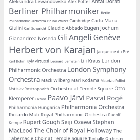
Antal Dorati
Aleksandra Lewandowska
Alex Potter
Berliner Philharmoniker
Berlin
Carlo Maria
Cambridge
Philharmonic Orchestra
Bruno Walter
Eugen Jochum
Giulini
Claudio Abbado
Carl Schuricht
Gli Angeli Genève
Gianandrea Noseda
Herbert von Karajan
Jacqueline du Pré
London
Lili Kraus
Kyiv Virtuosi
Karl Bohm
Leonard Bernstein
London Symphony
Philharmonic Orchestra
Orchestra
Mack Wilberg
Mari Kodama
Maurizio Pollini
Otto
Orchestra at Temple Square
Mstislav Rostropovich
Paavo Järvi
Pascal Rogé
Klemperer
Oxford
Philharmonia Orchestra
Philharmonia Hungarica
Riccardo Muti
Royal Philharmonic Orchestra
Rudolf
Rupert Gough
Seiji Ozawa
Stephan
Kempe
The Choir of Royal Holloway
MacLeod
The
Tabernacle Choir at Temple Square
Tonhalle-Orchester