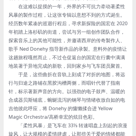
在这难以捉摸的一年，外界的不可抗力牵动著柔性
风暴的製作过程，让这张专辑以意想不到的方式诞生。
经历数年紧凑的巡迴行程后，寻求新探险的国宏在 2020
年初踏上洛杉矶的街道，尝试与另一组创作团队合作，
探索音乐上的其他可能性，并邀请西岸的传奇製作人、
歌手 Ned Donehy 指导新作品的录製。意料外的疫情让
这趟旅程嘎然而止，不过仓促返台的国宏在行囊中满满
地装著于异地完成的新歌，回到家乡与飞车团员聚首。
于是，这些曲折在音轨上刻成了对折的地图，将远
行与归途之路铺在黑胶沟槽两侧，而唱针代替了指南
针，标示著新声音的方向。以强劲的电子鼓声、温暖的
合成器贝斯铺底，蜿蜒流泻的钢琴与情绪收放自如的电
吉他彼此呼应，将 Donehy 的慵懒揉合进 Yellow
Magic Orchestra/高桥幸宏的炫目色彩。
「柔性风暴」是飞车在 33⅓ 转速唱盘上刮起的浪漫
旋风，让大规模的柔情肆虐，让那些关于爱的情绪都能