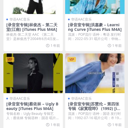
华语AAC音乐
华语AAC音乐
[录音室专辑]林俊杰 – 第二天
[录音室专辑]洪嘉豪 – Learni
堂(江南) [iTunes Plus M4A]
ng Curve [iTunes Plus M4A]
林俊杰-第二天堂 AAC 《第二天
流派：POP流行 语种：粤语 发行时
堂》是林俊杰于2004年6月4日发行
间：2022-05-31 唱片公司：华纳唱
的第二张个...
片...
1 年前
1 年前
VIP
VIP
华语AAC音乐
华语AAC音乐
[录音室专辑]蔡依林 – Ugly B
[录音室专辑]苏慧伦 – 第四张
eauty [iTunes Plus M4A]
专辑《寂寞喧哗》 (1992) [iTu
nes Plus M4A]
专辑名称：Ugly Beauty 专辑艺
流派：POP流行 语种：国语 发行时
人：蔡依林 专辑语种：国语 唱片公
间：1992-07-16 唱片公司：℗ 19...
司：索...
1 年前
1 年前