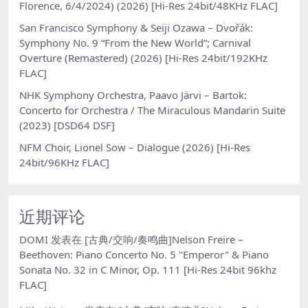
Florence, 6/4/2024) (2026) [Hi-Res 24bit/48KHz FLAC]
San Francisco Symphony & Seiji Ozawa – Dvořák:
Symphony No. 9 “From the New World”; Carnival
Overture (Remastered) (2026) [Hi-Res 24bit/192KHz
FLAC]
NHK Symphony Orchestra, Paavo Järvi – Bartok:
Concerto for Orchestra / The Miraculous Mandarin Suite
(2023) [DSD64 DSF]
NFM Choir, Lionel Sow – Dialogue (2026) [Hi-Res
24bit/96KHz FLAC]
近期评论
DOMI
发表在
[古典/交响/奏鸣曲]Nelson Freire –
Beethoven: Piano Concerto No. 5 "Emperor" & Piano
Sonata No. 32 in C Minor, Op. 111 [Hi-Res 24bit 96khz
FLAC]