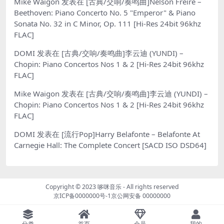
Mike Waigon
发表在
[古典/交响/奏鸣曲]Nelson Freire –
Beethoven: Piano Concerto No. 5 "Emperor" & Piano
Sonata No. 32 in C Minor, Op. 111 [Hi-Res 24bit 96khz
FLAC]
DOMI
发表在
[古典/交响/奏鸣曲]李云迪 (YUNDI) –
Chopin: Piano Concertos Nos 1 & 2 [Hi-Res 24bit 96khz
FLAC]
Mike Waigon
发表在
[古典/交响/奏鸣曲]李云迪 (YUNDI) –
Chopin: Piano Concertos Nos 1 & 2 [Hi-Res 24bit 96khz
FLAC]
DOMI
发表在
[流行Pop]Harry Belafonte – Belafonte At
Carnegie Hall: The Complete Concert [SACD ISO DSD64]
Copyright © 2023
哆咪音乐
- All rights reserved
京ICP备0000000号-1
京公网安备 00000000
分类
首页
会员
我的