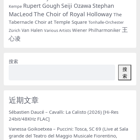
Rupert Gough
Seiji Ozawa
Stephan
Kempe
The Choir of Royal Holloway
MacLeod
The
Tabernacle Choir at Temple Square
Tonhalle-Orchester
王
Van Halen
Wiener Philharmoniker
Zürich
Various Artists
心凌
搜索
搜
索
近期文章
Sébastien Daucé – Cavalli: La Calisto (2026) [Hi-Res
24bit/48KHz FLAC]
Vanessa Goikoetxea – Puccini: Tosca, SC 69 (Live at Sala
grande del Teatro del Maggio Musicale Fiorentino,