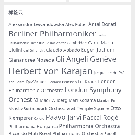
标签云
Antal Dorati
Aleksandra Lewandowska
Alex Potter
Berliner Philharmoniker
Berlin
Carlo Maria
Cambridge
Philharmonic Orchestra
Bruno Walter
Eugen Jochum
Giulini
Claudio Abbado
Carl Schuricht
Gli Angeli Genève
Gianandrea Noseda
Herbert von Karajan
Jacqueline du Pré
London
Lili Kraus
Kyiv Virtuosi
Karl Bohm
Leonard Bernstein
London Symphony
Philharmonic Orchestra
Orchestra
Mack Wilberg
Mari Kodama
Maurizio Pollini
Otto
Orchestra at Temple Square
Mstislav Rostropovich
Paavo Järvi
Pascal Rogé
Klemperer
Oxford
Philharmonia Orchestra
Philharmonia Hungarica
Riccardo Muti
Royal Philharmonic Orchestra
Rudolf