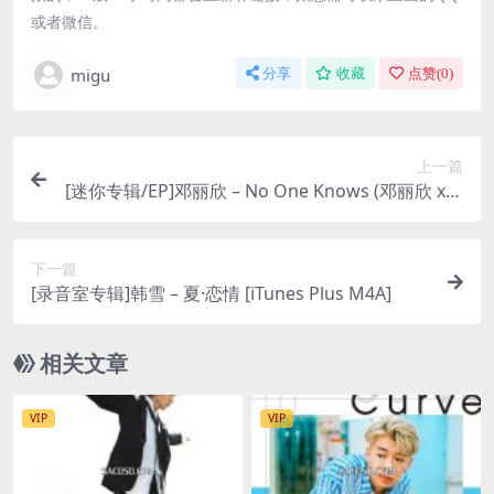
或者微信。
migu
分享
收藏
点赞(
0
)
上一篇
[迷你专辑/EP]邓丽欣 – No One Knows (邓丽欣 x Y.
E.S. 3D感官版) – EP [iTunes Plus M4A]
下一篇
[录音室专辑]韩雪 – 夏·恋情 [iTunes Plus M4A]
相关文章
VIP
VIP