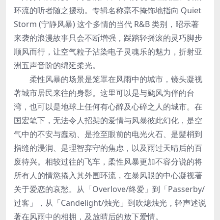
环流的听者随之摆动。专辑名称毫不掩饰地指向 Quiet
Storm (宁静风暴) 这个多情的当代 R&B 类别，昭示著
来袭的浪漫故事只会不断增强，踩踏轻摇滚的灵巧脚步
顺风而行，让空气粒子沾染电子灵魂乐的魅力，折射亚
洲五声音阶的绵延柔光。
柔性风暴的场景是笼罩在风雨中的城市，镜头凝视
著城市居民来往的身影。这里可以是与颱风为伴的台
湾，也可以是地球上任何有心醉及心碎之人的城市。在
国宏笔下，无法令人招架的爱情与风暴彼此幻化，是空
气中的不安与蠢动、是抢至眼前的电光火石、是髮梢到
指缝的浸润、是理智弃守的焦虑，以及雨过天晴后的百
废待兴。相较过往的飞车，柔性风暴更加不容分说的将
所有人的情慾捲入其外围环流，在暴风眼的中心凝视著
关于爱恋的哀愁。从「Overlove/终爱」到「Passerby/
过客」，从「Candelight/烛光」到吹熄烛光，轻声述说
著在风雨中的相拥，及放晴后的放下爱情。