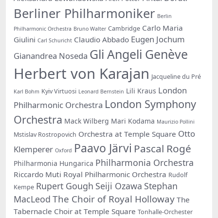
Berliner Philharmoniker
Berlin
Carlo Maria
Cambridge
Philharmonic Orchestra
Bruno Walter
Eugen Jochum
Giulini
Claudio Abbado
Carl Schuricht
Gli Angeli Genève
Gianandrea Noseda
Herbert von Karajan
Jacqueline du Pré
London
Lili Kraus
Kyiv Virtuosi
Karl Bohm
Leonard Bernstein
London Symphony
Philharmonic Orchestra
Orchestra
Mack Wilberg
Mari Kodama
Maurizio Pollini
Otto
Orchestra at Temple Square
Mstislav Rostropovich
Paavo Järvi
Pascal Rogé
Klemperer
Oxford
Philharmonia Orchestra
Philharmonia Hungarica
Riccardo Muti
Royal Philharmonic Orchestra
Rudolf
Rupert Gough
Seiji Ozawa
Stephan
Kempe
The Choir of Royal Holloway
MacLeod
The
Tabernacle Choir at Temple Square
Tonhalle-Orchester