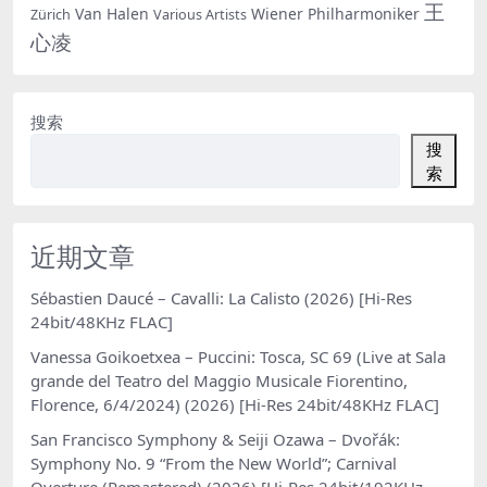
王
Van Halen
Wiener Philharmoniker
Zürich
Various Artists
心凌
搜索
搜
索
近期文章
Sébastien Daucé – Cavalli: La Calisto (2026) [Hi-Res
24bit/48KHz FLAC]
Vanessa Goikoetxea – Puccini: Tosca, SC 69 (Live at Sala
grande del Teatro del Maggio Musicale Fiorentino,
Florence, 6/4/2024) (2026) [Hi-Res 24bit/48KHz FLAC]
San Francisco Symphony & Seiji Ozawa – Dvořák:
Symphony No. 9 “From the New World”; Carnival
Overture (Remastered) (2026) [Hi-Res 24bit/192KHz