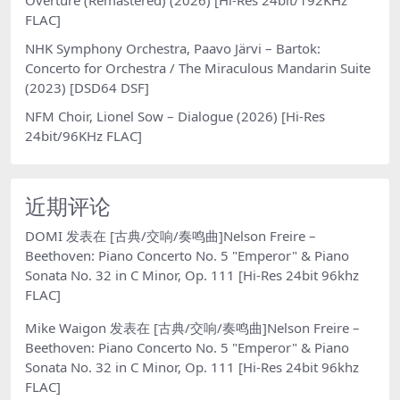
FLAC]
NHK Symphony Orchestra, Paavo Järvi – Bartok:
Concerto for Orchestra / The Miraculous Mandarin Suite
(2023) [DSD64 DSF]
NFM Choir, Lionel Sow – Dialogue (2026) [Hi-Res
24bit/96KHz FLAC]
近期评论
DOMI
发表在
[古典/交响/奏鸣曲]Nelson Freire –
Beethoven: Piano Concerto No. 5 "Emperor" & Piano
Sonata No. 32 in C Minor, Op. 111 [Hi-Res 24bit 96khz
FLAC]
Mike Waigon
发表在
[古典/交响/奏鸣曲]Nelson Freire –
Beethoven: Piano Concerto No. 5 "Emperor" & Piano
Sonata No. 32 in C Minor, Op. 111 [Hi-Res 24bit 96khz
FLAC]