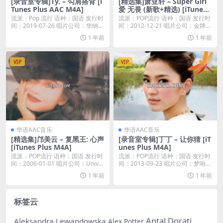
[录音室专辑]Ty. – 勾肩搭背 [i
[精选集]萧亚轩 – Super Girl
Tunes Plus AAC M4A]
爱 无畏 (新歌+精选) [iTunes
Plus M4A]
流派：Pop 流行 语种：国语 发行时
流派：POP流行 语种：国语 发行时
间：2019-07-26 唱片公司：华纳
间：2012-12-21 唱片公司：金牌大
唱...
风...
1 年前
1 年前
VIP
VIP
华语AAC音乐
华语AAC音乐
[精选集]邝美云 – 复黑王: 心声
[录音室专辑]丁丁 – 让你猜 [iT
[iTunes Plus M4A]
unes Plus M4A]
流派：POP流行 语种：国语 发行时
流派：POP流行 语种：国语 发行时
间：2006-01-01 唱片公司：Univ...
间：2013-09-23 唱片公司：梦响强
音...
1 年前
1 年前
标签云
Antal Dorati
Aleksandra Lewandowska
Alex Potter