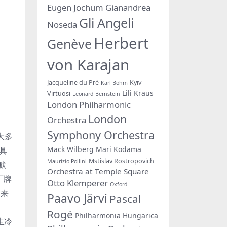
Eugen Jochum
Gianandrea
Gli Angeli
Noseda
Herbert
Genève
von Karajan
Jacqueline du Pré
Kyiv
Karl Bohm
Lili Kraus
Virtuosi
Leonard Bernstein
London Philharmonic
London
Orchestra
Symphony Orchestra
大多
Mack Wilberg
Mari Kodama
具
Mstislav Rostropovich
Maurizio Pollini
默
Orchestra at Temple Square
厂牌
Otto Klemperer
Oxford
越来
Paavo Järvi
Pascal
Rogé
Philharmonia Hungarica
生冷