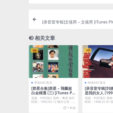
[录音室专辑]文筱芮 – 文筱芮 [iTunes Plu
相关文章
VIP
VIP
华语AAC音乐
华语AAC音乐
[群星合集]群星 – 飛圖超
[录音室专辑]刘德
白金精選 (三) [iTunes Pl
是我的女人 (1998)
us M4A]
es Plus M4A]
流派：POP流行 语种：粤语 发行
流派：POP流行 语种
时间：1993-02-12 唱片公司：英
时间：1998-01-0
皇唱片...
亚音乐...
1 年前