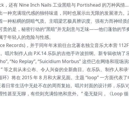
k，还有 Nine Inch Nails 工业黑暗与 Portishead 的万种风情
出一种充满现代感的独特味道，同时也展示出无限的发展潜力。
着一种粘稠的阴暗气质。主唱梁艺极具辨识度、强有力而神经质
可贵的是，秘密行动的“黑暗”并无刻意与乏味——他们蓬勃的节
属于年轻人的危险与性感。
e Records)，并于同年年末前往台北著名独立音乐大本营 112F
音室专辑。唱片制作人由 P.K.14 乐队的吉他手许波担纲。新专辑收纳了
, “No Replay”, “Suicidium Morbus” 这些已在网络和现场
Hook ” 等之前从未公布、令人兴奋的全新曲目。在乐队、制作人和录
》将在 2015 年 8 月和大家见面。主题 “loop” 一方面代表了
象征着日常生活中无处不在的周而复始。唱片封面的设计师，乐队V
理性甚至无聊，有些则充满惊艳和意外。” 毫无疑问，《Loop 循