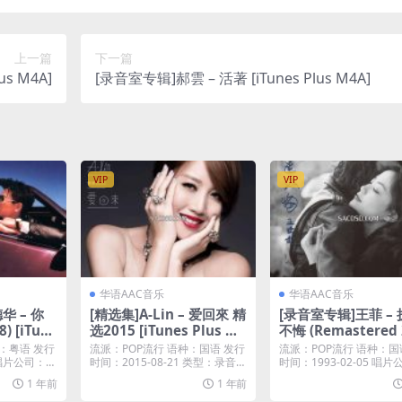
上一篇
下一篇
s M4A]
[录音室专辑]郝雲 – 活著 [iTunes Plus M4A]
VIP
VIP
华语AAC音乐
华语AAC音乐
华 – 你
[精选集]A-Lin – 爱回來 精
[录音室专辑]王菲 –
 [iTun
选2015 [iTunes Plus M4
不悔 (Remastered 
A]
9) (1993) [iTunes 
：粤语 发行
流派：POP流行 语种：国语 发行
流派：POP流行 语种：国
M4A]
1 唱片公司：寰
时间：2015-08-21 类型：录音室
时间：1993-02-05 唱片
专辑 ...
his...
1 年前
1 年前