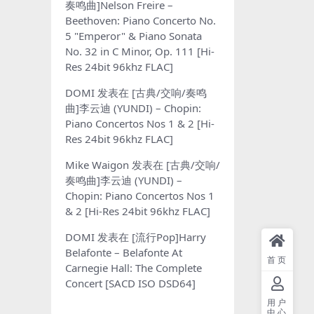
奏鸣曲]Nelson Freire –
Beethoven: Piano Concerto No.
5 "Emperor" & Piano Sonata
No. 32 in C Minor, Op. 111 [Hi-
Res 24bit 96khz FLAC]
DOMI
发表在
[古典/交响/奏鸣
曲]李云迪 (YUNDI) – Chopin:
Piano Concertos Nos 1 & 2 [Hi-
Res 24bit 96khz FLAC]
Mike Waigon
发表在
[古典/交响/
奏鸣曲]李云迪 (YUNDI) –
Chopin: Piano Concertos Nos 1
& 2 [Hi-Res 24bit 96khz FLAC]
DOMI
发表在
[流行Pop]Harry
Belafonte – Belafonte At
首页
Carnegie Hall: The Complete
Concert [SACD ISO DSD64]
用户
中心