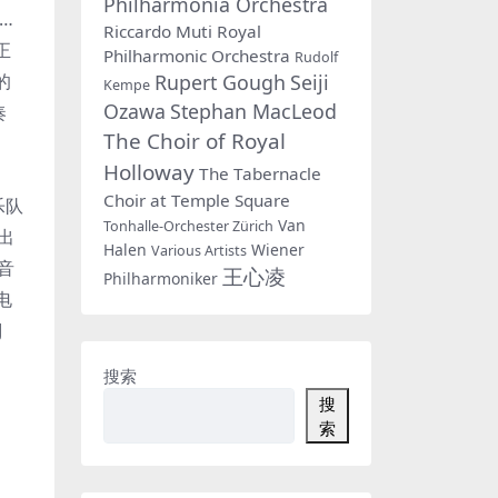
Philharmonia Orchestra
……
Riccardo Muti
Royal
正
Philharmonic Orchestra
Rudolf
Rupert Gough
Seiji
的
Kempe
Ozawa
Stephan MacLeod
奏
The Choir of Royal
Holloway
The Tabernacle
Choir at Temple Square
乐队
Van
Tonhalle-Orchester Zürich
演出
Halen
Wiener
Various Artists
音
王心凌
Philharmoniker
电
J
搜索
搜
索