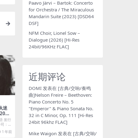
Paavo Järvi – Bartok: Concerto
for Orchestra / The Miraculous
Mandarin Suite (2023) [DSD64
DSF]
NFM Choir, Lionel Sow –
Dialogue (2026) [Hi-Res
24bit/96KHz FLAC]
近期评论
DOMI
发表在
[古典/交响/奏鸣
曲]Nelson Freire – Beethoven:
Piano Concerto No. 5
 执迷
"Emperor" & Piano Sonata No.
201
32 in C Minor, Op. 111 [Hi-Res
Plus
语 发行
24bit 96khz FLAC]
公司：T
1 年前
Mike Waigon
发表在
[古典/交响/