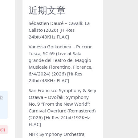
近期文章
Sébastien Daucé – Cavalli: La
Calisto (2026) [Hi-Res
24bit/48KHz FLAC]
Vanessa Goikoetxea – Puccini:
Tosca, SC 69 (Live at Sala
grande del Teatro del Maggio
Musicale Fiorentino, Florence,
6/4/2024) (2026) [Hi-Res
24bit/48KHz FLAC]
San Francisco Symphony & Seiji
Ozawa – Dvořák: Symphony
盗
No. 9 “From the New World”;
Carnival Overture (Remastered)
(2026) [Hi-Res 24bit/192KHz
FLAC]
(
0
)
NHK Symphony Orchestra,