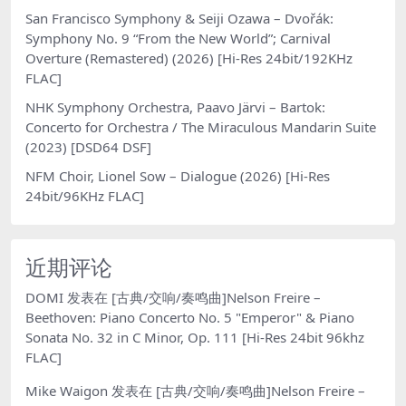
San Francisco Symphony & Seiji Ozawa – Dvořák:
Symphony No. 9 “From the New World”; Carnival
Overture (Remastered) (2026) [Hi-Res 24bit/192KHz
FLAC]
NHK Symphony Orchestra, Paavo Järvi – Bartok:
Concerto for Orchestra / The Miraculous Mandarin Suite
(2023) [DSD64 DSF]
NFM Choir, Lionel Sow – Dialogue (2026) [Hi-Res
24bit/96KHz FLAC]
近期评论
DOMI
发表在
[古典/交响/奏鸣曲]Nelson Freire –
Beethoven: Piano Concerto No. 5 "Emperor" & Piano
Sonata No. 32 in C Minor, Op. 111 [Hi-Res 24bit 96khz
FLAC]
Mike Waigon
发表在
[古典/交响/奏鸣曲]Nelson Freire –