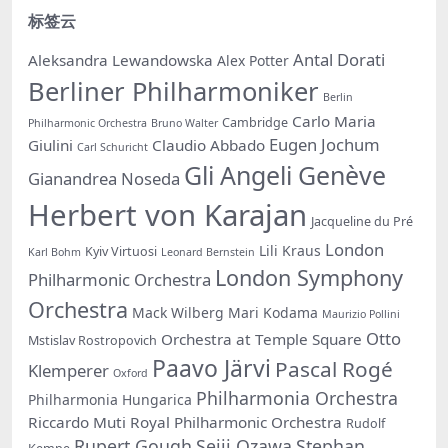
标签云
Antal Dorati
Aleksandra Lewandowska
Alex Potter
Berliner Philharmoniker
Berlin
Carlo Maria
Cambridge
Philharmonic Orchestra
Bruno Walter
Eugen Jochum
Giulini
Claudio Abbado
Carl Schuricht
Gli Angeli Genève
Gianandrea Noseda
Herbert von Karajan
Jacqueline du Pré
London
Lili Kraus
Kyiv Virtuosi
Karl Bohm
Leonard Bernstein
London Symphony
Philharmonic Orchestra
Orchestra
Mack Wilberg
Mari Kodama
Maurizio Pollini
Otto
Orchestra at Temple Square
Mstislav Rostropovich
Paavo Järvi
Pascal Rogé
Klemperer
Oxford
Philharmonia Orchestra
Philharmonia Hungarica
Riccardo Muti
Royal Philharmonic Orchestra
Rudolf
Rupert Gough
Seiji Ozawa
Stephan