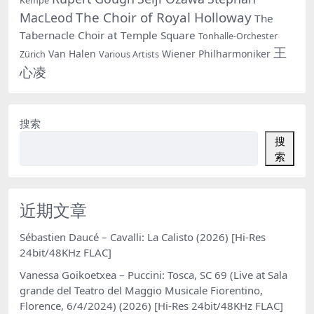
Kempe
The Choir of Royal Holloway
MacLeod
The
Tabernacle Choir at Temple Square
Tonhalle-Orchester
王
Van Halen
Wiener Philharmoniker
Zürich
Various Artists
心凌
搜索
搜
索
近期文章
Sébastien Daucé – Cavalli: La Calisto (2026) [Hi-Res
24bit/48KHz FLAC]
Vanessa Goikoetxea – Puccini: Tosca, SC 69 (Live at Sala
grande del Teatro del Maggio Musicale Fiorentino,
Florence, 6/4/2024) (2026) [Hi-Res 24bit/48KHz FLAC]