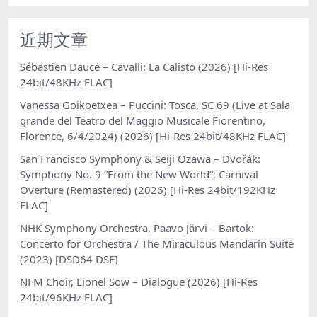
近期文章
Sébastien Daucé – Cavalli: La Calisto (2026) [Hi-Res
24bit/48KHz FLAC]
Vanessa Goikoetxea – Puccini: Tosca, SC 69 (Live at Sala
grande del Teatro del Maggio Musicale Fiorentino,
Florence, 6/4/2024) (2026) [Hi-Res 24bit/48KHz FLAC]
San Francisco Symphony & Seiji Ozawa – Dvořák:
Symphony No. 9 “From the New World”; Carnival
Overture (Remastered) (2026) [Hi-Res 24bit/192KHz
FLAC]
NHK Symphony Orchestra, Paavo Järvi – Bartok:
Concerto for Orchestra / The Miraculous Mandarin Suite
(2023) [DSD64 DSF]
NFM Choir, Lionel Sow – Dialogue (2026) [Hi-Res
24bit/96KHz FLAC]