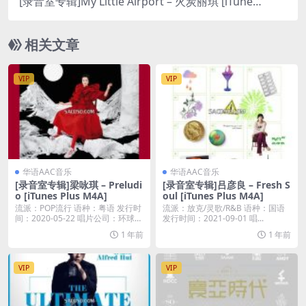
[录音室专辑]My Little Airport – 火炭丽琪 [iTunes
Plus M4A]
相关文章
VIP
VIP
华语AAC音乐
华语AAC音乐
[录音室专辑]梁咏琪 – Preludi
[录音室专辑]吕彦良 – Fresh S
o [iTunes Plus M4A]
oul [iTunes Plus M4A]
流派：POP流行 语种：粤语 发行时
流派：放克/灵歌/R&B 语种：国语
间：2020-05-22 唱片公司：环球唱
发行时间：2021-09-01 唱...
片...
1 年前
1 年前
VIP
VIP