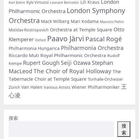
London
Lili Kraus
Kyiv Virtuosi
Karl Bohm
Leonard Bernstein
London Symphony
Philharmonic Orchestra
Orchestra
Mack Wilberg
Mari Kodama
Maurizio Pollini
Otto
Orchestra at Temple Square
Mstislav Rostropovich
Paavo Järvi
Pascal Rogé
Klemperer
Oxford
Philharmonia Orchestra
Philharmonia Hungarica
Riccardo Muti
Royal Philharmonic Orchestra
Rudolf
Rupert Gough
Seiji Ozawa
Stephan
Kempe
The Choir of Royal Holloway
MacLeod
The
Tabernacle Choir at Temple Square
Tonhalle-Orchester
王
Van Halen
Wiener Philharmoniker
Zürich
Various Artists
心凌
搜索
搜
索