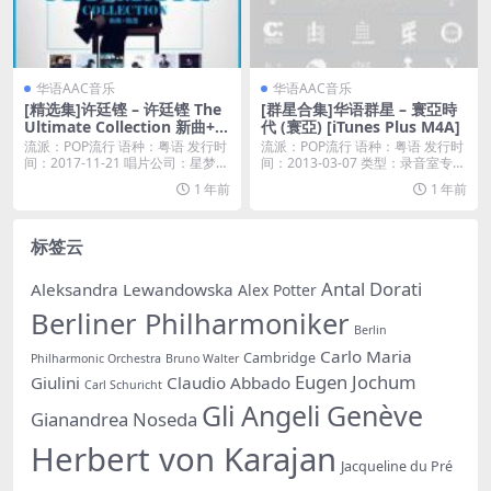
华语AAC音乐
华语AAC音乐
[精选集]许廷铿 – 许廷铿 The
[群星合集]华语群星 – 寰亞時
Ultimate Collection 新曲+精
代 (寰亞) [iTunes Plus M4A]
选 [iTunes Plus M4A]
流派：POP流行 语种：粤语 发行时
流派：POP流行 语种：粤语 发行时
间：2017-11-21 唱片公司：星梦娱
间：2013-03-07 类型：录音室专辑
乐...
...
1 年前
1 年前
标签云
Antal Dorati
Aleksandra Lewandowska
Alex Potter
Berliner Philharmoniker
Berlin
Carlo Maria
Cambridge
Philharmonic Orchestra
Bruno Walter
Eugen Jochum
Giulini
Claudio Abbado
Carl Schuricht
Gli Angeli Genève
Gianandrea Noseda
Herbert von Karajan
Jacqueline du Pré