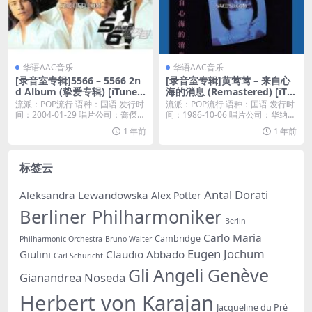
华语AAC音乐
华语AAC音乐
[录音室专辑]5566 – 5566 2n
[录音室专辑]黄莺莺 – 来自心
d Album (挚爱专辑) [iTunes
海的消息 (Remastered) [iTu
Plus M4A]
nes Plus M4A]
流派：POP流行 语种：国语 发行时
流派：POP流行 语种：国语 发行时
间：2004-01-29 唱片公司：喬傑立
间：1986-10-06 唱片公司：华纳唱
經...
片...
1 年前
1 年前
标签云
Antal Dorati
Aleksandra Lewandowska
Alex Potter
Berliner Philharmoniker
Berlin
Carlo Maria
Cambridge
Philharmonic Orchestra
Bruno Walter
Eugen Jochum
Giulini
Claudio Abbado
Carl Schuricht
Gli Angeli Genève
Gianandrea Noseda
Herbert von Karajan
Jacqueline du Pré