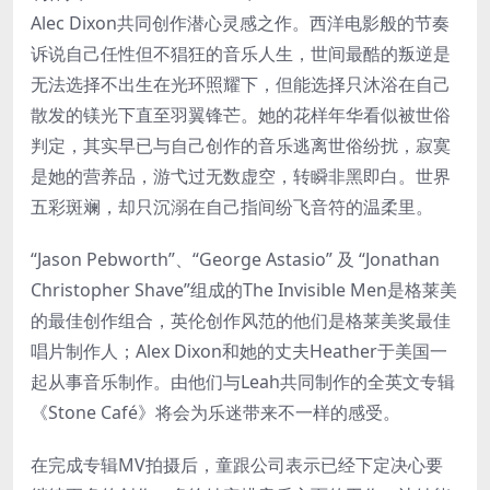
Alec Dixon共同创作潜心灵感之作。西洋电影般的节奏
诉说自己任性但不猖狂的音乐人生，世间最酷的叛逆是
无法选择不出生在光环照耀下，但能选择只沐浴在自己
散发的镁光下直至羽翼锋芒。她的花样年华看似被世俗
判定，其实早已与自己创作的音乐逃离世俗纷扰，寂寞
是她的营养品，游弋过无数虚空，转瞬非黑即白。世界
五彩斑斓，却只沉溺在自己指间纷飞音符的温柔里。
“Jason Pebworth”、“George Astasio” 及 “Jonathan
Christopher Shave”组成的The Invisible Men是格莱美
的最佳创作组合，英伦创作风范的他们是格莱美奖最佳
唱片制作人；Alex Dixon和她的丈夫Heather于美国一
起从事音乐制作。由他们与Leah共同制作的全英文专辑
《Stone Café》将会为乐迷带来不一样的感受。
在完成专辑MV拍摄后，童跟公司表示已经下定决心要