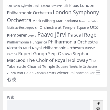
London
Lili Kraus
Kyiv Virtuosi
Karl Bohm
Leonard Bernstein
London Symphony
Philharmonic Orchestra
Orchestra
Mack Wilberg
Mari Kodama
Maurizio Pollini
Otto
Orchestra at Temple Square
Mstislav Rostropovich
Paavo Järvi
Pascal Rogé
Klemperer
Oxford
Philharmonia Orchestra
Philharmonia Hungarica
Riccardo Muti
Royal Philharmonic Orchestra
Rudolf
Rupert Gough
Seiji Ozawa
Stephan
Kempe
The Choir of Royal Holloway
MacLeod
The
Tabernacle Choir at Temple Square
Tonhalle-Orchester
王
Van Halen
Wiener Philharmoniker
Zürich
Various Artists
心凌
搜索
搜
索