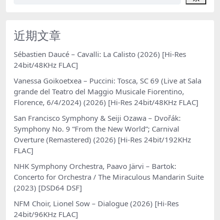
近期文章
Sébastien Daucé – Cavalli: La Calisto (2026) [Hi-Res
24bit/48KHz FLAC]
Vanessa Goikoetxea – Puccini: Tosca, SC 69 (Live at Sala
grande del Teatro del Maggio Musicale Fiorentino,
Florence, 6/4/2024) (2026) [Hi-Res 24bit/48KHz FLAC]
San Francisco Symphony & Seiji Ozawa – Dvořák:
Symphony No. 9 “From the New World”; Carnival
Overture (Remastered) (2026) [Hi-Res 24bit/192KHz
FLAC]
NHK Symphony Orchestra, Paavo Järvi – Bartok:
Concerto for Orchestra / The Miraculous Mandarin Suite
(2023) [DSD64 DSF]
NFM Choir, Lionel Sow – Dialogue (2026) [Hi-Res
24bit/96KHz FLAC]