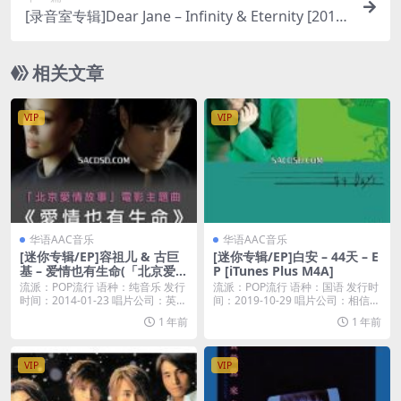
[录音室专辑]Dear Jane – Infinity & Eternity [2019]
iTunes Plus AAC
相关文章
VIP
VIP
华语AAC音乐
华语AAC音乐
[迷你专辑/EP]容祖儿 & 古巨
[迷你专辑/EP]白安 – 44天 – E
基 – 爱情也有生命(「北京爱情
P [iTunes Plus M4A]
故事」电影主题曲) – EP [iTun
流派：POP流行 语种：纯音乐 发行
流派：POP流行 语种：国语 发行时
es Plus M4A]
时间：2014-01-23 唱片公司：英皇
间：2019-10-29 唱片公司：相信音
唱...
乐...
1 年前
1 年前
VIP
VIP