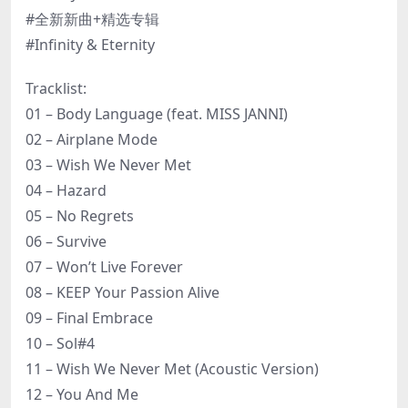
#全新新曲+精选专辑
#Infinity & Eternity
Tracklist:
01 – Body Language (feat. MISS JANNI)
02 – Airplane Mode
03 – Wish We Never Met
04 – Hazard
05 – No Regrets
06 – Survive
07 – Won’t Live Forever
08 – KEEP Your Passion Alive
09 – Final Embrace
10 – Sol#4
11 – Wish We Never Met (Acoustic Version)
12 – You And Me