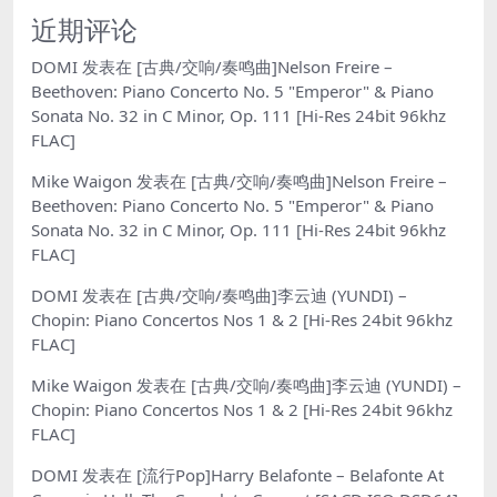
近期评论
DOMI
发表在
[古典/交响/奏鸣曲]Nelson Freire –
Beethoven: Piano Concerto No. 5 "Emperor" & Piano
Sonata No. 32 in C Minor, Op. 111 [Hi-Res 24bit 96khz
FLAC]
Mike Waigon
发表在
[古典/交响/奏鸣曲]Nelson Freire –
Beethoven: Piano Concerto No. 5 "Emperor" & Piano
Sonata No. 32 in C Minor, Op. 111 [Hi-Res 24bit 96khz
FLAC]
DOMI
发表在
[古典/交响/奏鸣曲]李云迪 (YUNDI) –
Chopin: Piano Concertos Nos 1 & 2 [Hi-Res 24bit 96khz
FLAC]
Mike Waigon
发表在
[古典/交响/奏鸣曲]李云迪 (YUNDI) –
Chopin: Piano Concertos Nos 1 & 2 [Hi-Res 24bit 96khz
FLAC]
DOMI
发表在
[流行Pop]Harry Belafonte – Belafonte At