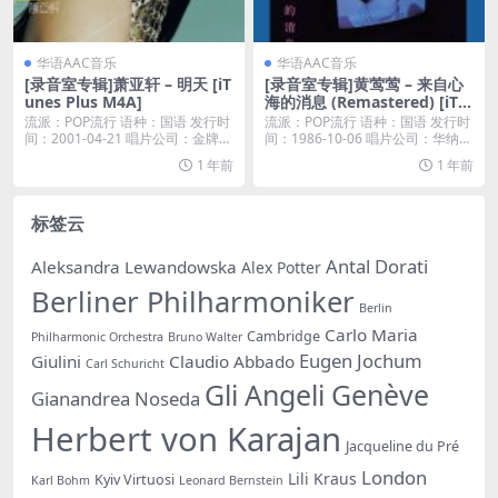
华语AAC音乐
华语AAC音乐
[录音室专辑]萧亚轩 – 明天 [iT
[录音室专辑]黄莺莺 – 来自心
unes Plus M4A]
海的消息 (Remastered) [iTu
nes Plus M4A]
流派：POP流行 语种：国语 发行时
流派：POP流行 语种：国语 发行时
间：2001-04-21 唱片公司：金牌大
间：1986-10-06 唱片公司：华纳唱
风...
片...
1 年前
1 年前
标签云
Antal Dorati
Aleksandra Lewandowska
Alex Potter
Berliner Philharmoniker
Berlin
Carlo Maria
Cambridge
Philharmonic Orchestra
Bruno Walter
Eugen Jochum
Giulini
Claudio Abbado
Carl Schuricht
Gli Angeli Genève
Gianandrea Noseda
Herbert von Karajan
Jacqueline du Pré
London
Lili Kraus
Kyiv Virtuosi
Karl Bohm
Leonard Bernstein