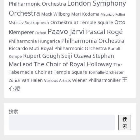
London Symphony
Philharmonic Orchestra
Orchestra
Mack Wilberg
Mari Kodama
Maurizio Pollini
Otto
Orchestra at Temple Square
Mstislav Rostropovich
Paavo Järvi
Pascal Rogé
Klemperer
Oxford
Philharmonia Orchestra
Philharmonia Hungarica
Riccardo Muti
Royal Philharmonic Orchestra
Rudolf
Rupert Gough
Seiji Ozawa
Stephan
Kempe
The Choir of Royal Holloway
MacLeod
The
Tabernacle Choir at Temple Square
Tonhalle-Orchester
王
Van Halen
Wiener Philharmoniker
Zürich
Various Artists
心凌
搜索
搜
索