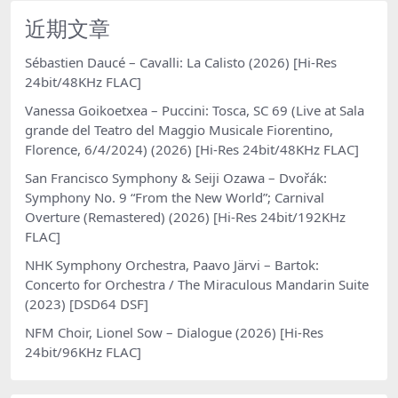
近期文章
Sébastien Daucé – Cavalli: La Calisto (2026) [Hi-Res
24bit/48KHz FLAC]
Vanessa Goikoetxea – Puccini: Tosca, SC 69 (Live at Sala
grande del Teatro del Maggio Musicale Fiorentino,
Florence, 6/4/2024) (2026) [Hi-Res 24bit/48KHz FLAC]
San Francisco Symphony & Seiji Ozawa – Dvořák:
Symphony No. 9 “From the New World”; Carnival
Overture (Remastered) (2026) [Hi-Res 24bit/192KHz
FLAC]
NHK Symphony Orchestra, Paavo Järvi – Bartok:
Concerto for Orchestra / The Miraculous Mandarin Suite
(2023) [DSD64 DSF]
NFM Choir, Lionel Sow – Dialogue (2026) [Hi-Res
24bit/96KHz FLAC]