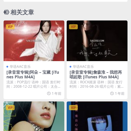
相关文章
VIP
VIP
华语AAC音乐
华语AAC音乐
[录音室专辑]阿朵 – 宝藏 [iTu
[录音室专辑]詹森淮 – 我想再
nes Plus M4A]
唱起歌 [iTunes Plus M4A]
流派：POP流行 语种：国语 发行时
流派：ROCK摇滚 语种：国语 发行
间：2008-12-22 唱片公司：太合麦
时间：2016-08-26 唱片公司：索尼
田...
音...
1 年前
1 年前
VIP
VIP