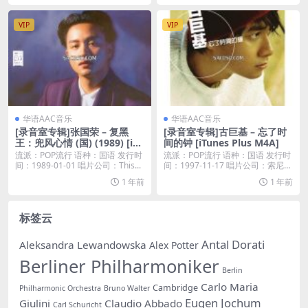
VIP
VIP
华语AAC音乐
华语AAC音乐
[录音室专辑]张国荣 – 复黑
[录音室专辑]古巨基 – 忘了时
王：兜风心情 (国) (1989) [iTu
间的钟 [iTunes Plus M4A]
nes Plus M4A]
流派：POP流行 语种：国语 发行时
流派：POP流行 语种：国语 发行时
间：1989-01-01 唱片公司：This...
间：1997-11-17 唱片公司：索尼音
乐...
1 年前
1 年前
标签云
Antal Dorati
Aleksandra Lewandowska
Alex Potter
Berliner Philharmoniker
Berlin
Carlo Maria
Cambridge
Philharmonic Orchestra
Bruno Walter
Eugen Jochum
Giulini
Claudio Abbado
Carl Schuricht