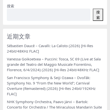
搜索
搜
索
近期文章
Sébastien Daucé – Cavalli: La Calisto (2026) [Hi-Res
24bit/48KHz FLAC]
Vanessa Goikoetxea – Puccini: Tosca, SC 69 (Live at Sala
grande del Teatro del Maggio Musicale Fiorentino,
Florence, 6/4/2024) (2026) [Hi-Res 24bit/48KHz FLAC]
San Francisco Symphony & Seiji Ozawa – Dvořák:
Symphony No. 9 “From the New World”; Carnival
Overture (Remastered) (2026) [Hi-Res 24bit/192KHz
FLAC]
NHK Symphony Orchestra, Paavo Järvi – Bartok:
Concerto for Orchestra / The Miraculous Mandarin Suite