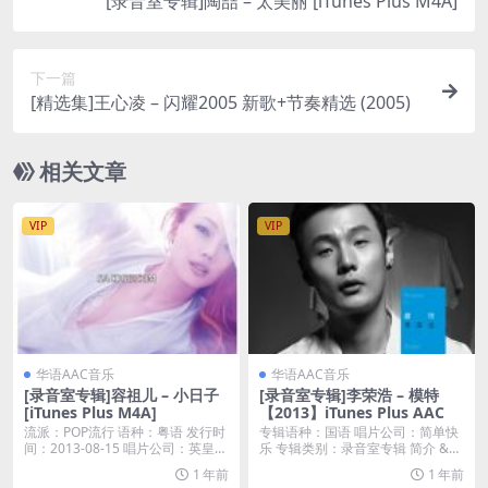
[录音室专辑]陶喆 – 太美丽 [iTunes Plus M4A]
下一篇
[精选集]王心凌 – 闪耀2005 新歌+节奏精选 (2005)
相关文章
VIP
VIP
华语AAC音乐
华语AAC音乐
[录音室专辑]容祖儿 – 小日子
[录音室专辑]李荣浩 – 模特
[iTunes Plus M4A]
【2013】iTunes Plus AAC
流派：POP流行 语种：粤语 发行时
专辑语种：国语 唱片公司：简单快
间：2013-08-15 唱片公司：英皇唱
乐 专辑类别：录音室专辑 简介 &n
片...
b...
1 年前
1 年前