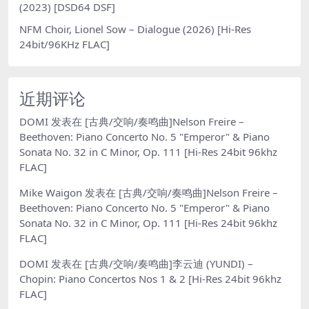
(2023) [DSD64 DSF]
NFM Choir, Lionel Sow – Dialogue (2026) [Hi-Res
24bit/96KHz FLAC]
近期评论
DOMI
发表在
[古典/交响/奏鸣曲]Nelson Freire –
Beethoven: Piano Concerto No. 5 "Emperor" & Piano
Sonata No. 32 in C Minor, Op. 111 [Hi-Res 24bit 96khz
FLAC]
Mike Waigon
发表在
[古典/交响/奏鸣曲]Nelson Freire –
Beethoven: Piano Concerto No. 5 "Emperor" & Piano
Sonata No. 32 in C Minor, Op. 111 [Hi-Res 24bit 96khz
FLAC]
DOMI
发表在
[古典/交响/奏鸣曲]李云迪 (YUNDI) –
Chopin: Piano Concertos Nos 1 & 2 [Hi-Res 24bit 96khz
FLAC]