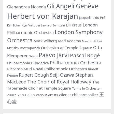
Gli Angeli Genève
Gianandrea Noseda
Herbert von Karajan
Jacqueline du Pré
London
Lili Kraus
Kyiv Virtuosi
Karl Bohm
Leonard Bernstein
London Symphony
Philharmonic Orchestra
Orchestra
Mack Wilberg
Mari Kodama
Maurizio Pollini
Otto
Orchestra at Temple Square
Mstislav Rostropovich
Paavo Järvi
Pascal Rogé
Klemperer
Oxford
Philharmonia Orchestra
Philharmonia Hungarica
Riccardo Muti
Royal Philharmonic Orchestra
Rudolf
Rupert Gough
Seiji Ozawa
Stephan
Kempe
The Choir of Royal Holloway
MacLeod
The
Tabernacle Choir at Temple Square
Tonhalle-Orchester
王
Van Halen
Wiener Philharmoniker
Zürich
Various Artists
心凌