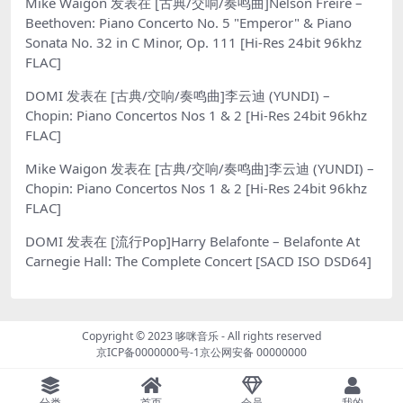
Mike Waigon
发表在
[古典/交响/奏鸣曲]Nelson Freire –
Beethoven: Piano Concerto No. 5 "Emperor" & Piano
Sonata No. 32 in C Minor, Op. 111 [Hi-Res 24bit 96khz
FLAC]
DOMI
发表在
[古典/交响/奏鸣曲]李云迪 (YUNDI) –
Chopin: Piano Concertos Nos 1 & 2 [Hi-Res 24bit 96khz
FLAC]
Mike Waigon
发表在
[古典/交响/奏鸣曲]李云迪 (YUNDI) –
Chopin: Piano Concertos Nos 1 & 2 [Hi-Res 24bit 96khz
FLAC]
DOMI
发表在
[流行Pop]Harry Belafonte – Belafonte At
Carnegie Hall: The Complete Concert [SACD ISO DSD64]
Copyright © 2023
哆咪音乐
- All rights reserved
京ICP备0000000号-1
京公网安备 00000000
分类
首页
会员
我的