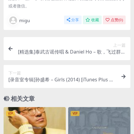
或者微信。
migu
分享
收藏
点赞(
0
)
上一篇
[精选集]泰武古谣传唱 & Daniel Ho – 歌，飞过群山
[iTunes Plus M4A]
下一篇
[录音室专辑]孙盛希 – Girls (2014) [iTunes Plus M4
A]
相关文章
VIP
VIP