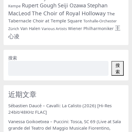
Rupert Gough
Seiji Ozawa
Stephan
Kempe
The Choir of Royal Holloway
MacLeod
The
Tabernacle Choir at Temple Square
Tonhalle-Orchester
王
Van Halen
Wiener Philharmoniker
Zürich
Various Artists
心凌
搜索
搜
索
近期文章
Sébastien Daucé – Cavalli: La Calisto (2026) [Hi-Res
24bit/48KHz FLAC]
Vanessa Goikoetxea – Puccini: Tosca, SC 69 (Live at Sala
grande del Teatro del Maggio Musicale Fiorentino,