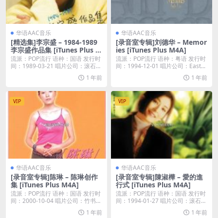
华语AAC音乐
华语AAC音乐
[精选集]李宗盛 – 1984-1989
[录音室专辑]刘德华 – Memor
李宗盛作品集 [iTunes Plus M
ies [iTunes Plus M4A]
4A]
流派：POP流行 语种：国语 发行时
流派：POP流行 语种：粤语 发行时
间：1989-03-21 唱片公司：滚石唱
间：1994-12-01 唱片公司：East...
片...
1 年前
1 年前
VIP
VIP
华语AAC音乐
华语AAC音乐
[录音室专辑]陈琳 – 陈琳创作
[录音室专辑]陳淑樺 – 愛的進
集 [iTunes Plus M4A]
行式 [iTunes Plus M4A]
流派：POP流行 语种：国语 发行时
流派：POP流行 语种：国语 发行时
间：2000-10-04 唱片公司：竹书文
间：1994-01-27 唱片公司：滚石唱
化...
片...
1 年前
1 年前