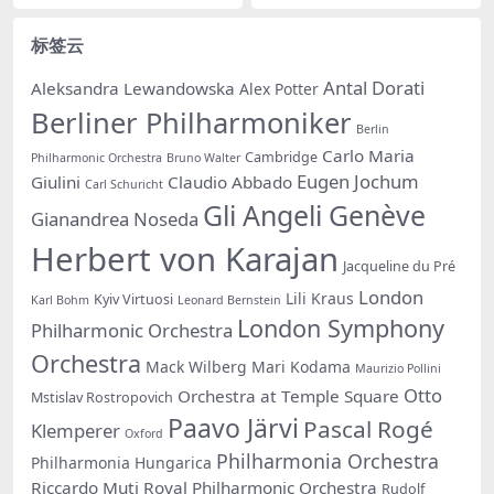
标签云
Antal Dorati
Aleksandra Lewandowska
Alex Potter
Berliner Philharmoniker
Berlin
Carlo Maria
Cambridge
Philharmonic Orchestra
Bruno Walter
Eugen Jochum
Giulini
Claudio Abbado
Carl Schuricht
Gli Angeli Genève
Gianandrea Noseda
Herbert von Karajan
Jacqueline du Pré
London
Lili Kraus
Kyiv Virtuosi
Karl Bohm
Leonard Bernstein
London Symphony
Philharmonic Orchestra
Orchestra
Mack Wilberg
Mari Kodama
Maurizio Pollini
Otto
Orchestra at Temple Square
Mstislav Rostropovich
Paavo Järvi
Pascal Rogé
Klemperer
Oxford
Philharmonia Orchestra
Philharmonia Hungarica
Riccardo Muti
Royal Philharmonic Orchestra
Rudolf