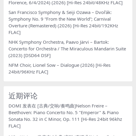
Florence, 6/4/2024) (2026) [Hi-Res 24bit/48KHz FLAC]
San Francisco Symphony & Seiji Ozawa – Dvořák:
Symphony No. 9 “From the New World”; Carnival
Overture (Remastered) (2026) [Hi-Res 24bit/192KHz
FLAC]
NHK Symphony Orchestra, Paavo Järvi – Bartok:
Concerto for Orchestra / The Miraculous Mandarin Suite
(2023) [DSD64 DSF]
NFM Choir, Lionel Sow – Dialogue (2026) [Hi-Res
24bit/96KHz FLAC]
近期评论
DOMI
发表在
[古典/交响/奏鸣曲]Nelson Freire –
Beethoven: Piano Concerto No. 5 "Emperor" & Piano
Sonata No. 32 in C Minor, Op. 111 [Hi-Res 24bit 96khz
FLAC]