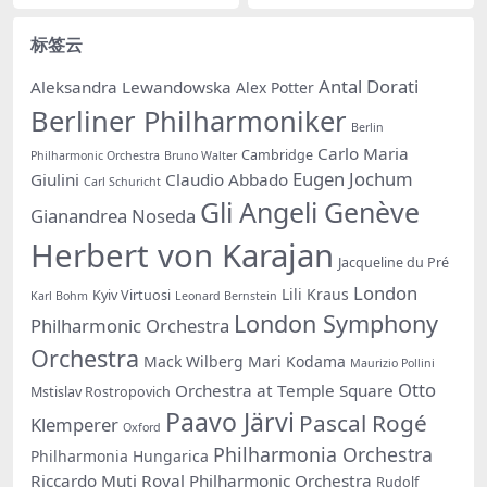
标签云
Antal Dorati
Aleksandra Lewandowska
Alex Potter
Berliner Philharmoniker
Berlin
Carlo Maria
Cambridge
Philharmonic Orchestra
Bruno Walter
Eugen Jochum
Giulini
Claudio Abbado
Carl Schuricht
Gli Angeli Genève
Gianandrea Noseda
Herbert von Karajan
Jacqueline du Pré
London
Lili Kraus
Kyiv Virtuosi
Karl Bohm
Leonard Bernstein
London Symphony
Philharmonic Orchestra
Orchestra
Mack Wilberg
Mari Kodama
Maurizio Pollini
Otto
Orchestra at Temple Square
Mstislav Rostropovich
Paavo Järvi
Pascal Rogé
Klemperer
Oxford
Philharmonia Orchestra
Philharmonia Hungarica
Riccardo Muti
Royal Philharmonic Orchestra
Rudolf