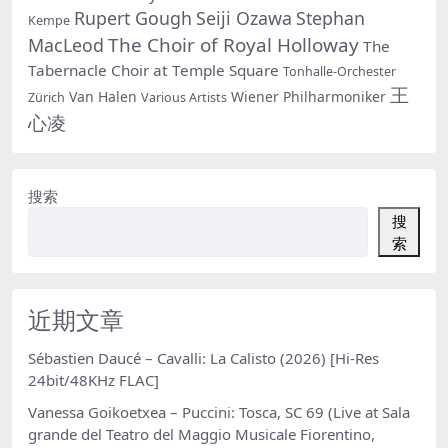
Rupert Gough
Seiji Ozawa
Stephan
Kempe
The Choir of Royal Holloway
MacLeod
The
Tabernacle Choir at Temple Square
Tonhalle-Orchester
王
Van Halen
Wiener Philharmoniker
Zürich
Various Artists
心凌
搜索
搜
索
近期文章
Sébastien Daucé – Cavalli: La Calisto (2026) [Hi-Res
24bit/48KHz FLAC]
Vanessa Goikoetxea – Puccini: Tosca, SC 69 (Live at Sala
grande del Teatro del Maggio Musicale Fiorentino,