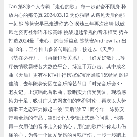
Tan 第8张个人专辑「走心的歌」 每一步都奋不顾身 释
放内心的那份真 2024.03.12 为你独唱 从遇见天后的那
一刻起 陈势安早已走进你的心 睽违三年再次出辑 以破
风之姿再登华语乐坛高峰 挑战超越常规的音乐框架 势在
打造2024最「走心」的音乐篇章 陈势安Andrew Tan出
道18年，至今推出多首传唱佳作，接连以《天后》、
《势在必行》、《再痛也没关系》、《好爱好散》…等
疗伤情歌霸榜各大数位平台、缔造千万点击。其中成名
曲《天后》更有在KTV排行榜冠军宝座蝉联169周的辉煌
佳绩，去年陈势安因在音乐综艺节目「时光音乐会3・
老友记」上演唱此首歌曲，歌唱实力倍受赞誉、现场感
染力十足，吸引广大的网友们的热烈讨论，再次以大势
情歌王之态狂力掀起一波"天后"效应 ! 而今年，陈势安
带着全新的作品，第8张个人专辑正式走心问世，他将
再一次用他的音乐走入你的心，用他的歌声带你走出伤
痛的心，为每一个因爱受伤的灵魂疗伤，一步一步踏上