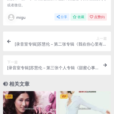
或者微信。
migu
分享
收藏
点赞(
0
)
上一篇
[录音室专辑]苏慧伦 – 第二张专辑《我在你心里有没
有重量》 (1990) [iTunes Plus M4A]
下一篇
[录音室专辑]苏慧伦 – 第三张个人专辑《甜蜜心事》
(1991) [iTunes Plus M4A]
相关文章
VIP
VIP