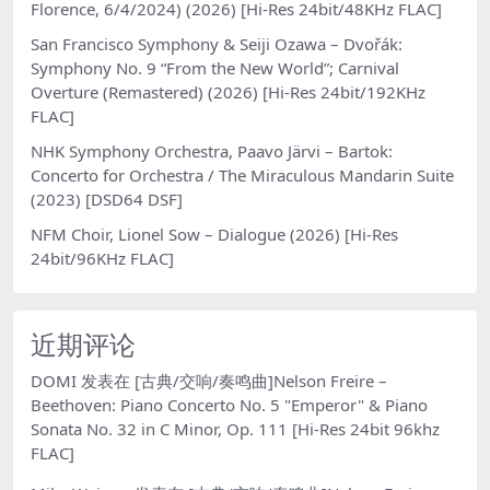
Florence, 6/4/2024) (2026) [Hi-Res 24bit/48KHz FLAC]
San Francisco Symphony & Seiji Ozawa – Dvořák:
Symphony No. 9 “From the New World”; Carnival
Overture (Remastered) (2026) [Hi-Res 24bit/192KHz
FLAC]
NHK Symphony Orchestra, Paavo Järvi – Bartok:
Concerto for Orchestra / The Miraculous Mandarin Suite
(2023) [DSD64 DSF]
NFM Choir, Lionel Sow – Dialogue (2026) [Hi-Res
24bit/96KHz FLAC]
近期评论
DOMI
发表在
[古典/交响/奏鸣曲]Nelson Freire –
Beethoven: Piano Concerto No. 5 "Emperor" & Piano
Sonata No. 32 in C Minor, Op. 111 [Hi-Res 24bit 96khz
FLAC]