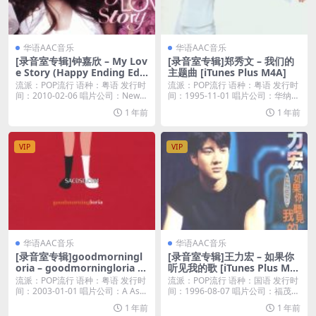
华语AAC音乐
华语AAC音乐
[录音室专辑]钟嘉欣 – My Lov
[录音室专辑]郑秀文 – 我们的
e Story (Happy Ending Edit
主题曲 [iTunes Plus M4A]
ion) [iTunes Plus M4A]
流派：POP流行 语种：粤语 发行时
流派：POP流行 语种：粤语 发行时
间：2010-02-06 唱片公司：New
间：1995-11-01 唱片公司：华纳唱
a...
片...
1 年前
1 年前
VIP
VIP
华语AAC音乐
华语AAC音乐
[录音室专辑]goodmorningl
[录音室专辑]王力宏 – 如果你
oria – goodmorningloria [i
听见我的歌 [iTunes Plus M4
Tunes Plus M4A]
A]
流派：POP流行 语种：粤语 发行时
流派：POP流行 语种：国语 发行时
间：2003-01-01 唱片公司：A As...
间：1996-08-07 唱片公司：福茂唱
片...
1 年前
1 年前