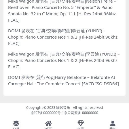
Mike Waigon
发表在
[古典/交响/奏鸣曲]Nelson Freire –
Beethoven: Piano Concerto No. 5 "Emperor" & Piano
Sonata No. 32 in C Minor, Op. 111 [Hi-Res 24bit 96khz
FLAC]
DOMI
发表在
[古典/交响/奏鸣曲]李云迪 (YUNDI) –
Chopin: Piano Concertos Nos 1 & 2 [Hi-Res 24bit 96khz
FLAC]
Mike Waigon
发表在
[古典/交响/奏鸣曲]李云迪 (YUNDI) –
Chopin: Piano Concertos Nos 1 & 2 [Hi-Res 24bit 96khz
FLAC]
DOMI
发表在
[流行Pop]Harry Belafonte – Belafonte At
Carnegie Hall: The Complete Concert [SACD ISO DSD64]
Copyright © 2023
哆咪音乐
- All rights reserved
京ICP备0000000号-1
京公网安备 00000000
分类
首页
会员
我的