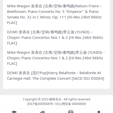
Mike Waigon
发表在
[古典/交响/奏鸣曲]Nelson Freire –
Beethoven: Piano Concerto No. 5 "Emperor" & Piano
Sonata No. 32 in C Minor, Op. 111 [Hi-Res 24bit 96khz
FLAC]
DOMI
发表在
[古典/交响/奏鸣曲]李云迪 (YUNDI) –
Chopin: Piano Concertos Nos 1 & 2 [Hi-Res 24bit 96khz
FLAC]
Mike Waigon
发表在
[古典/交响/奏鸣曲]李云迪 (YUNDI) –
Chopin: Piano Concertos Nos 1 & 2 [Hi-Res 24bit 96khz
FLAC]
DOMI
发表在
[流行Pop]Harry Belafonte – Belafonte At
Carnegie Hall: The Complete Concert [SACD ISO DSD64]
Copyright © 2023
哆咪音乐
- All rights reserved
京ICP备0000000号-1
京公网安备 00000000