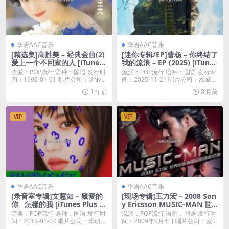
华语AAC音乐
华语AAC音乐
[精选集]高胜美 – 经典金曲(2)
[迷你专辑/EP]曹杨 – 你终结了
爱上一个不回家的人 [iTunes
我的流浪 – EP (2025) [iTunes
Plus M4A]
Plus M4A]
流派：POP流行 语种：国语 发行时
流派：POP流行 语种：国语 发行时
间：1992-01-01 唱片公司：Univ...
间：2025-11-21 唱片公司：杰威尔
音...
1 年前
8 月前
VIP
VIP
华语AAC音乐
华语AAC音乐
[录音室专辑]文慧如 – 親愛的
[现场专辑]王力宏 – 2008 Son
你__怎樣的我 [iTunes Plus M
y Ericsson MUSIC-MAN 世
4A]
界巡回演唱会 [iTunes Plus M
流派：POP流行 语种：国语 发行时
流派：POP流行 语种：国语 发行时
4A]
间：2019-01-04 唱片公司：华研国
间：2009年9月4日 唱片公司：索
际...
尼音乐 ...