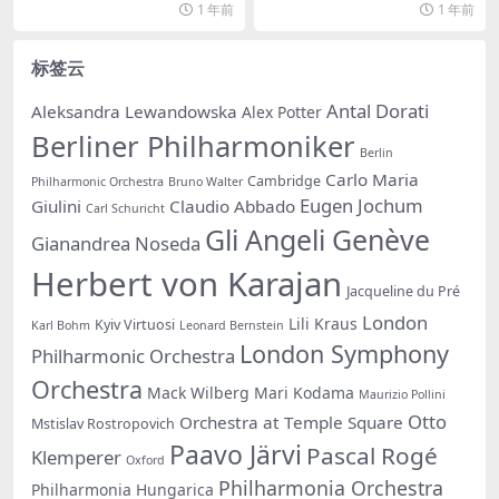
1 年前
1 年前
标签云
Antal Dorati
Aleksandra Lewandowska
Alex Potter
Berliner Philharmoniker
Berlin
Carlo Maria
Cambridge
Philharmonic Orchestra
Bruno Walter
Eugen Jochum
Giulini
Claudio Abbado
Carl Schuricht
Gli Angeli Genève
Gianandrea Noseda
Herbert von Karajan
Jacqueline du Pré
London
Lili Kraus
Kyiv Virtuosi
Karl Bohm
Leonard Bernstein
London Symphony
Philharmonic Orchestra
Orchestra
Mack Wilberg
Mari Kodama
Maurizio Pollini
Otto
Orchestra at Temple Square
Mstislav Rostropovich
Paavo Järvi
Pascal Rogé
Klemperer
Oxford
Philharmonia Orchestra
Philharmonia Hungarica