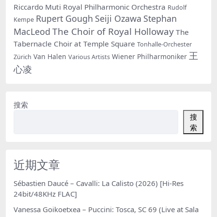
Riccardo Muti
Royal Philharmonic Orchestra
Rudolf
Rupert Gough
Seiji Ozawa
Stephan
Kempe
The Choir of Royal Holloway
MacLeod
The
Tabernacle Choir at Temple Square
Tonhalle-Orchester
王
Van Halen
Wiener Philharmoniker
Zürich
Various Artists
心凌
搜索
搜
索
近期文章
Sébastien Daucé – Cavalli: La Calisto (2026) [Hi-Res
24bit/48KHz FLAC]
Vanessa Goikoetxea – Puccini: Tosca, SC 69 (Live at Sala