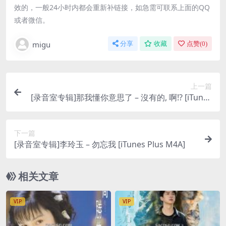
效的，一般24小时内都会重新补链接，如急需可联系上面的QQ
或者微信。
migu
分享
收藏
点赞(
0
)
上一篇
[录音室专辑]那我懂你意思了 – 沒有的, 啊!? [iTunes
Plus M4A]
下一篇
[录音室专辑]李玲玉 – 勿忘我 [iTunes Plus M4A]
相关文章
VIP
VIP