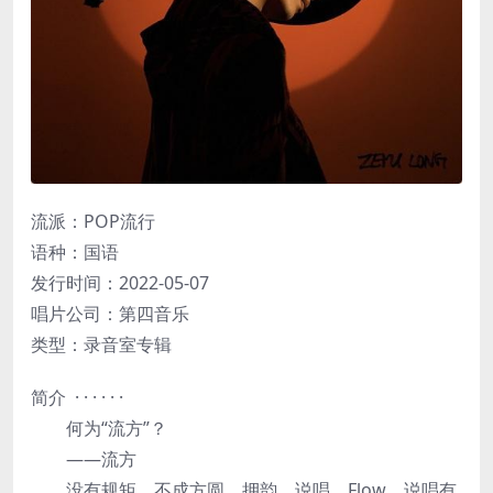
流派：POP流行
语种：国语
发行时间：2022-05-07
唱片公司：第四音乐
类型：录音室专辑
简介 · · · · · ·
何为“流方”？
——流方
没有规矩，不成方圆。押韵、说唱、Flow，说唱有