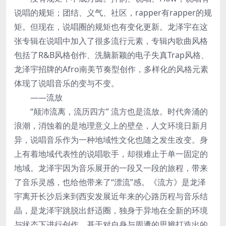
说唱的规矩；团结、义气、社区，rapper有rapper的规
矩。但现在，说唱圈的规矩也有变化更新。龙泽宇在这
张专辑在说唱中加入了很多流行元素，专辑内歌曲风格
包括了R&B风格创作、洗脑新颖的电子失真Trap风格、
龙泽宇招牌的Afro南美节奏型创作，多样化的风格元素
体现了说唱音乐的变与不变。
——流放
“颠沛流离，流历四方” 流方也是流放。时代奔涌的
浪潮，消蚀着的是地理意义上的壁垒，人文环境日新月
异，说唱音乐作为一种地域性文化也随之发生改变。身
上有着地域代表性的说唱歌手，却很难止于单一固定的
地域。龙泽宇因为音乐展开的一段又一段的旅程，带来
了音乐灵感，也给他带来了“漂流”感。《流方》是龙泽
宇离开长沙后来到西安发展近年来的心路历程与音乐结
晶，是龙泽宇跳脱出舒适圈，独身于异地在全新的环境
与状态下进行创作，基于对自身与周遭的思辨打造出的