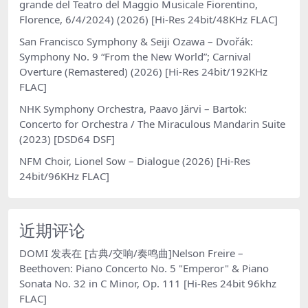
grande del Teatro del Maggio Musicale Fiorentino,
Florence, 6/4/2024) (2026) [Hi-Res 24bit/48KHz FLAC]
San Francisco Symphony & Seiji Ozawa – Dvořák:
Symphony No. 9 “From the New World”; Carnival
Overture (Remastered) (2026) [Hi-Res 24bit/192KHz
FLAC]
NHK Symphony Orchestra, Paavo Järvi – Bartok:
Concerto for Orchestra / The Miraculous Mandarin Suite
(2023) [DSD64 DSF]
NFM Choir, Lionel Sow – Dialogue (2026) [Hi-Res
24bit/96KHz FLAC]
近期评论
DOMI
发表在
[古典/交响/奏鸣曲]Nelson Freire –
Beethoven: Piano Concerto No. 5 "Emperor" & Piano
Sonata No. 32 in C Minor, Op. 111 [Hi-Res 24bit 96khz
FLAC]