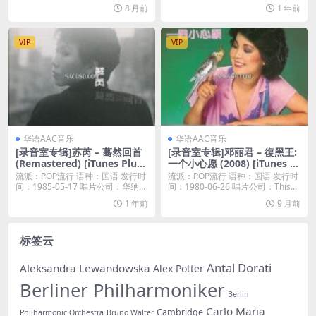
乐霸...
8 月前
1 年前
VIP
VIP
华语AAC音乐
华语AAC音乐
[录音室专辑]苏芮 – 蓦然回首
[录音室专辑]邓丽君 – 復黑王:
(Remastered) [iTunes Plus
一个小心愿 (2008) [iTunes Pl
M4A]
us M4A]
流派：POP流行 语种：国语 发行时
流派：POP流行 语种：国语 发行时
间：1985-05-17 唱片公司：华纳唱
间：1980-06-26 唱片公司：This...
片...
1 年前
9 月前
标签云
Antal Dorati
Aleksandra Lewandowska
Alex Potter
Berliner Philharmoniker
Berlin
Carlo Maria
Cambridge
Philharmonic Orchestra
Bruno Walter