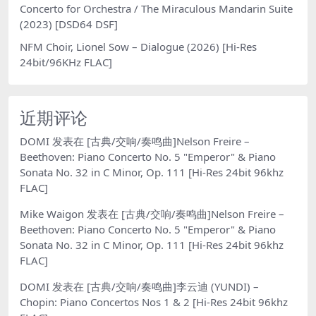
Concerto for Orchestra / The Miraculous Mandarin Suite
(2023) [DSD64 DSF]
NFM Choir, Lionel Sow – Dialogue (2026) [Hi-Res
24bit/96KHz FLAC]
近期评论
DOMI
发表在
[古典/交响/奏鸣曲]Nelson Freire –
Beethoven: Piano Concerto No. 5 "Emperor" & Piano
Sonata No. 32 in C Minor, Op. 111 [Hi-Res 24bit 96khz
FLAC]
Mike Waigon
发表在
[古典/交响/奏鸣曲]Nelson Freire –
Beethoven: Piano Concerto No. 5 "Emperor" & Piano
Sonata No. 32 in C Minor, Op. 111 [Hi-Res 24bit 96khz
FLAC]
DOMI
发表在
[古典/交响/奏鸣曲]李云迪 (YUNDI) –
Chopin: Piano Concertos Nos 1 & 2 [Hi-Res 24bit 96khz