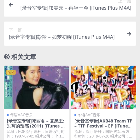
上一篇
[录音室专辑]邝美云 – 再坐一会 [iTunes Plus M4A]
下一篇
[录音室专辑]彭羚 – 如梦初醒 [iTunes Plus M4A]
相关文章
VIP
VIP
华语AAC音乐
华语AAC音乐
[录音室专辑]邓丽君 – 复黑王:
[录音室专辑]AKB48 Team TP
别离的预感 (2011) [iTunes Pl
– TTP Festival – EP [iTunes
us M4A]
Plus AAC M4A]
流派：POP流行 语种：日语 发行时
流派：流行 语种：国语 纯音乐 发
间：1987-07-05 唱片公司：This...
行时间：2019-07-26 唱片公司：音