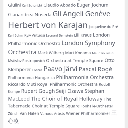
Eugen Jochum
Giulini
Claudio Abbado
Carl Schuricht
Gli Angeli Genève
Gianandrea Noseda
Herbert von Karajan
Jacqueline du Pré
London
Lili Kraus
Kyiv Virtuosi
Karl Bohm
Leonard Bernstein
London Symphony
Philharmonic Orchestra
Orchestra
Mack Wilberg
Mari Kodama
Maurizio Pollini
Otto
Orchestra at Temple Square
Mstislav Rostropovich
Paavo Järvi
Pascal Rogé
Klemperer
Oxford
Philharmonia Orchestra
Philharmonia Hungarica
Riccardo Muti
Royal Philharmonic Orchestra
Rudolf
Rupert Gough
Seiji Ozawa
Stephan
Kempe
The Choir of Royal Holloway
MacLeod
The
Tabernacle Choir at Temple Square
Tonhalle-Orchester
王
Van Halen
Wiener Philharmoniker
Zürich
Various Artists
心凌