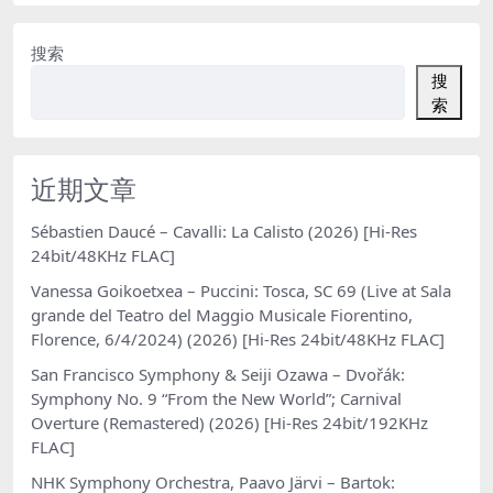
搜索
搜
索
近期文章
Sébastien Daucé – Cavalli: La Calisto (2026) [Hi-Res
24bit/48KHz FLAC]
Vanessa Goikoetxea – Puccini: Tosca, SC 69 (Live at Sala
grande del Teatro del Maggio Musicale Fiorentino,
Florence, 6/4/2024) (2026) [Hi-Res 24bit/48KHz FLAC]
San Francisco Symphony & Seiji Ozawa – Dvořák:
Symphony No. 9 “From the New World”; Carnival
Overture (Remastered) (2026) [Hi-Res 24bit/192KHz
FLAC]
NHK Symphony Orchestra, Paavo Järvi – Bartok: