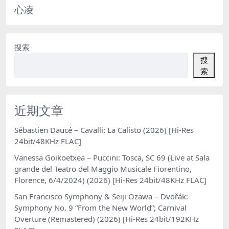
心凌
搜索
搜
索
近期文章
Sébastien Daucé – Cavalli: La Calisto (2026) [Hi-Res
24bit/48KHz FLAC]
Vanessa Goikoetxea – Puccini: Tosca, SC 69 (Live at Sala
grande del Teatro del Maggio Musicale Fiorentino,
Florence, 6/4/2024) (2026) [Hi-Res 24bit/48KHz FLAC]
San Francisco Symphony & Seiji Ozawa – Dvořák:
Symphony No. 9 “From the New World”; Carnival
Overture (Remastered) (2026) [Hi-Res 24bit/192KHz