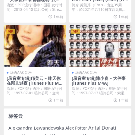
团乐队 & 魏如萱 专场 [iTunes
nes Plus M4A]
流派：POP流行 语种：国语 发行时
简介 黃凱芹（Chris）出道35周
Plus M4A]
间：2018-04-18 唱片公司：Stre...
年，於2021年7月16日在西九戲曲
中心舉行...
1 年前
1 年前
VIP
VIP
华语AAC音乐
华语AAC音乐
[录音室专辑]邝美云 – 昨天你
[录音室专辑]陳小春 – 大件事
在那儿过夜 [iTunes Plus M4
[iTunes Plus M4A]
A]
流派：POP流行 语种：国语 发行时
流派：POP流行 语种：粤语 发行时
间：1997-07-01 唱片公司：金牌大
间：1997-07-13 唱片公司：索尼音
风...
乐...
1 年前
1 年前
标签云
Antal Dorati
Aleksandra Lewandowska
Alex Potter