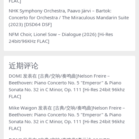
FLAC]
NHK Symphony Orchestra, Paavo Järvi – Bartok:
Concerto for Orchestra / The Miraculous Mandarin Suite
(2023) [DSD64 DSF]
NFM Choir, Lionel Sow – Dialogue (2026) [Hi-Res
24bit/96KHz FLAC]
近期评论
DOMI
发表在
[古典/交响/奏鸣曲]Nelson Freire –
Beethoven: Piano Concerto No. 5 "Emperor" & Piano
Sonata No. 32 in C Minor, Op. 111 [Hi-Res 24bit 96khz
FLAC]
Mike Waigon
发表在
[古典/交响/奏鸣曲]Nelson Freire –
Beethoven: Piano Concerto No. 5 "Emperor" & Piano
Sonata No. 32 in C Minor, Op. 111 [Hi-Res 24bit 96khz
FLAC]