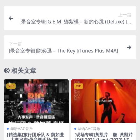
上一篇
[录音室专辑]G.E.M. 鄧紫棋 – 新的心跳 (Deluxe) [iT
unes Plus M4A + M4V]
下一篇
[录音室专辑]陈奕迅 – The Key [iTunes Plus M4A]
相关文章
VIP
VIP
华语AAC音乐
华语AAC音乐
[精选集]旅行团乐队 & 魏如萱
[现场专辑]黃凱芹 – 聽‧ 黃凱芹
– 大事发声·录音棚现场: 旅行
LIVE 2021 (Live) (2022) [iTu