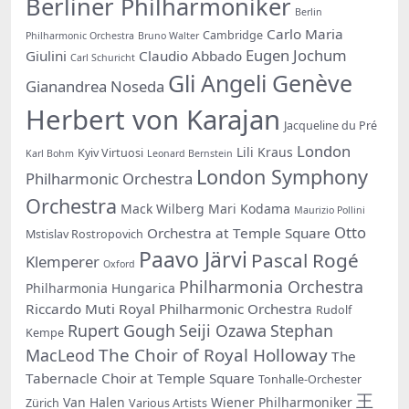
Berliner Philharmoniker
Berlin
Carlo Maria
Cambridge
Philharmonic Orchestra
Bruno Walter
Eugen Jochum
Giulini
Claudio Abbado
Carl Schuricht
Gli Angeli Genève
Gianandrea Noseda
Herbert von Karajan
Jacqueline du Pré
London
Lili Kraus
Kyiv Virtuosi
Karl Bohm
Leonard Bernstein
London Symphony
Philharmonic Orchestra
Orchestra
Mack Wilberg
Mari Kodama
Maurizio Pollini
Otto
Orchestra at Temple Square
Mstislav Rostropovich
Paavo Järvi
Pascal Rogé
Klemperer
Oxford
Philharmonia Orchestra
Philharmonia Hungarica
Riccardo Muti
Royal Philharmonic Orchestra
Rudolf
Rupert Gough
Seiji Ozawa
Stephan
Kempe
The Choir of Royal Holloway
MacLeod
The
Tabernacle Choir at Temple Square
Tonhalle-Orchester
王
Van Halen
Wiener Philharmoniker
Zürich
Various Artists