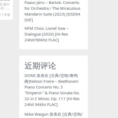
Paavo Järvi – Bartok: Concerto
4A]
语 发行
for Orchestra / The Miraculous
片公司：℗
Mandarin Suite (2023) [DSD64
1 年前
DSF]
NFM Choir, Lionel Sow –
Dialogue (2026) [Hi-Res
24bit/96KHz FLAC]
近期评论
DOMI
发表在
[古典/交响/奏鸣
曲]Nelson Freire – Beethoven:
Piano Concerto No. 5
"Emperor" & Piano Sonata No.
32 in C Minor, Op. 111 [Hi-Res
24bit 96khz FLAC]
Mike Waigon
发表在
[古典/交响/