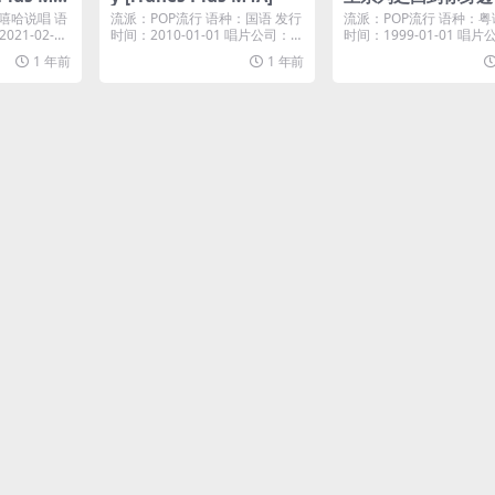
9) [iTunes Plus M
OP嘻哈说唱 语
流派：POP流行 语种：国语 发行
流派：POP流行 语种：粤
21-02-0
时间：2010-01-01 唱片公司：U
时间：1999-01-01 唱
niv...
19...
1 年前
1 年前