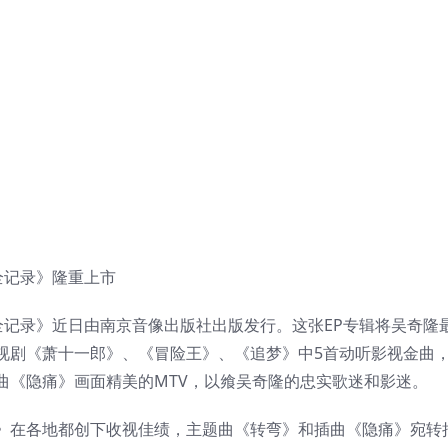
音全记录》隆重上市
音全记录》近日由南京音像出版社出版发行。这张EP专辑将吴奇隆
视剧《萧十一郎》、《冒险王》、《追梦》中5首动听影视金曲
曲《隐痛》画面精美的MTV，以飨吴奇隆的忠实歌迷和影迷。
》在各地都创下收视佳绩，主题曲《转弯》和插曲《隐痛》宛转