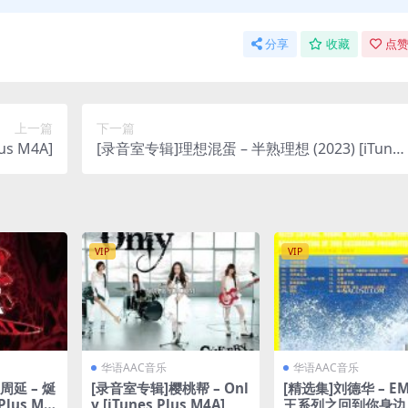
分享
收藏
点赞
上一篇
下一篇
s M4A]
[录音室专辑]理想混蛋 – 半熟理想 (2023) [iTunes
Plus M4A]
VIP
VIP
华语AAC音乐
华语AAC音乐
周延 – 烻
[录音室专辑]樱桃帮 – Onl
[精选集]刘德华 – E
 Plus M4
y [iTunes Plus M4A]
王系列之回到你身边 (