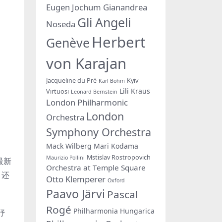
Eugen Jochum
Gianandrea
Gli Angeli
Noseda
Herbert
Genève
von Karajan
Jacqueline du Pré
Kyiv
Karl Bohm
Lili Kraus
Virtuosi
Leonard Bernstein
London Philharmonic
London
Orchestra
Symphony Orchestra
Mack Wilberg
Mari Kodama
Mstislav Rostropovich
Maurizio Pollini
最新
Orchestra at Temple Square
，还
Otto Klemperer
Oxford
Paavo Järvi
Pascal
Rogé
Philharmonia Hungarica
抒