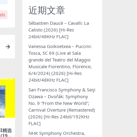
近期文章
(
0
)
Sébastien Daucé – Cavalli: La
Calisto (2026) [Hi-Res
24bit/48KHz FLAC]
Vanessa Goikoetxea – Puccini:
Tosca, SC 69 (Live at Sala
grande del Teatro del Maggio
Musicale Fiorentino, Florence,
6/4/2024) (2026) [Hi-Res
24bit/48KHz FLAC]
San Francisco Symphony & Seiji
Ozawa – Dvořák: Symphony
No. 9 “From the New World”;
Carnival Overture (Remastered)
(2026) [Hi-Res 24bit/192KHz
FLAC]
MI精选
NHK Symphony Orchestra,
199