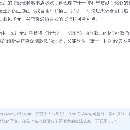
还乱的情感诠释地淋漓尽致，再现剧中十一郎和壁君刻骨铭心的
险王》的主题曲《我冒险》和插曲《白》，时装励志偶像剧《追
，曲风多元，吴奇隆潇洒自如的演唱也可圈可点。
为一体，采用全新科技将《转弯》、《隐痛》两首歌曲的MTV和5首
S既能倾听吴奇隆深情款款的演唱，又能欣赏《萧十一郎》经典唯
。
均为本站原创发布。任何个人或组织，在未征得本站同意时，禁止复制、
类媒体平台。如若本站内容侵犯了原著者的合法权益，可联系QQ：