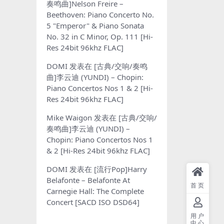
奏鸣曲]Nelson Freire –
Beethoven: Piano Concerto No.
5 "Emperor" & Piano Sonata
No. 32 in C Minor, Op. 111 [Hi-
Res 24bit 96khz FLAC]
DOMI
发表在
[古典/交响/奏鸣
曲]李云迪 (YUNDI) – Chopin:
Piano Concertos Nos 1 & 2 [Hi-
Res 24bit 96khz FLAC]
Mike Waigon
发表在
[古典/交响/
奏鸣曲]李云迪 (YUNDI) –
Chopin: Piano Concertos Nos 1
& 2 [Hi-Res 24bit 96khz FLAC]
DOMI
发表在
[流行Pop]Harry
Belafonte – Belafonte At
首页
Carnegie Hall: The Complete
Concert [SACD ISO DSD64]
用户
中心