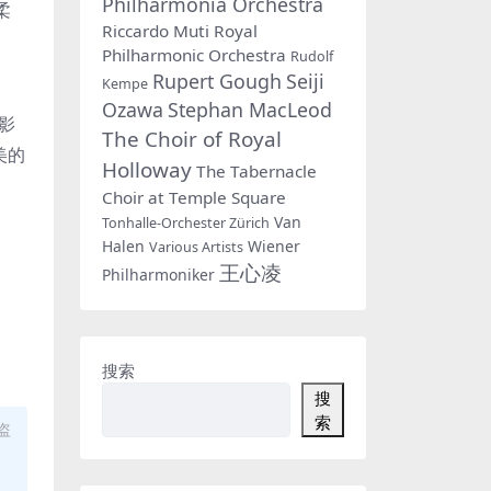
Philharmonia Orchestra
柔
Riccardo Muti
Royal
Philharmonic Orchestra
Rudolf
Rupert Gough
Seiji
Kempe
Ozawa
Stephan MacLeod
影
The Choir of Royal
美的
Holloway
The Tabernacle
Choir at Temple Square
Van
Tonhalle-Orchester Zürich
Halen
Wiener
Various Artists
王心凌
Philharmoniker
搜索
搜
索
盗