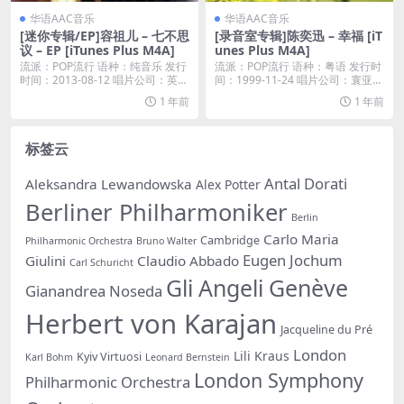
华语AAC音乐
华语AAC音乐
[迷你专辑/EP]容祖儿 – 七不思
[录音室专辑]陈奕迅 – 幸福 [iT
议 – EP [iTunes Plus M4A]
unes Plus M4A]
流派：POP流行 语种：纯音乐 发行
流派：POP流行 语种：粤语 发行时
时间：2013-08-12 唱片公司：英皇
间：1999-11-24 唱片公司：寰亚音
唱...
乐...
1 年前
1 年前
标签云
Antal Dorati
Aleksandra Lewandowska
Alex Potter
Berliner Philharmoniker
Berlin
Carlo Maria
Cambridge
Philharmonic Orchestra
Bruno Walter
Eugen Jochum
Giulini
Claudio Abbado
Carl Schuricht
Gli Angeli Genève
Gianandrea Noseda
Herbert von Karajan
Jacqueline du Pré
London
Lili Kraus
Kyiv Virtuosi
Karl Bohm
Leonard Bernstein
London Symphony
Philharmonic Orchestra