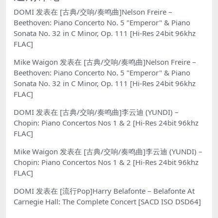
DOMI
发表在
[古典/交响/奏鸣曲]Nelson Freire –
Beethoven: Piano Concerto No. 5 "Emperor" & Piano
Sonata No. 32 in C Minor, Op. 111 [Hi-Res 24bit 96khz
FLAC]
Mike Waigon
发表在
[古典/交响/奏鸣曲]Nelson Freire –
Beethoven: Piano Concerto No. 5 "Emperor" & Piano
Sonata No. 32 in C Minor, Op. 111 [Hi-Res 24bit 96khz
FLAC]
DOMI
发表在
[古典/交响/奏鸣曲]李云迪 (YUNDI) –
Chopin: Piano Concertos Nos 1 & 2 [Hi-Res 24bit 96khz
FLAC]
Mike Waigon
发表在
[古典/交响/奏鸣曲]李云迪 (YUNDI) –
Chopin: Piano Concertos Nos 1 & 2 [Hi-Res 24bit 96khz
FLAC]
DOMI
发表在
[流行Pop]Harry Belafonte – Belafonte At
Carnegie Hall: The Complete Concert [SACD ISO DSD64]