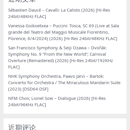
Sébastien Daucé – Cavalli: La Calisto (2026) [Hi-Res
24bit/48KHz FLAC]
Vanessa Goikoetxea – Puccini: Tosca, SC 69 (Live at Sala
grande del Teatro del Maggio Musicale Fiorentino,
Florence, 6/4/2024) (2026) [Hi-Res 24bit/48KHz FLAC]
San Francisco Symphony & Seiji Ozawa – Dvořák:
Symphony No. 9 “From the New World”; Carnival
Overture (Remastered) (2026) [Hi-Res 24bit/192KHz
FLAC]
NHK Symphony Orchestra, Paavo Järvi – Bartok:
Concerto for Orchestra / The Miraculous Mandarin Suite
(2023) [DSD64 DSF]
NFM Choir, Lionel Sow – Dialogue (2026) [Hi-Res
24bit/96KHz FLAC]
近期评论