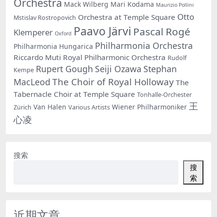
Orchestra
Mack Wilberg
Mari Kodama
Maurizio Pollini
Otto
Orchestra at Temple Square
Mstislav Rostropovich
Paavo Järvi
Pascal Rogé
Klemperer
Oxford
Philharmonia Orchestra
Philharmonia Hungarica
Riccardo Muti
Royal Philharmonic Orchestra
Rudolf
Rupert Gough
Seiji Ozawa
Stephan
Kempe
The Choir of Royal Holloway
MacLeod
The
Tabernacle Choir at Temple Square
Tonhalle-Orchester
王
Van Halen
Wiener Philharmoniker
Zürich
Various Artists
心凌
搜索
搜
索
近期文章