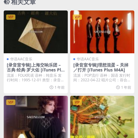
相关文章
VIP
VIP
华语AAC音乐
华语AAC音乐
[录音室专辑]上海交响乐团 –
[录音室专辑]理想混蛋 – 关掉
古典·经典·罗大佑 [iTunes Plu
／打开 [iTunes Plus M4A]
s M4A]
流派：FOLK民谣 语种：纯音乐 发
流派：POP流行 语种：国语 发行时
行时间：1995-12-01 类型：录音室
间：2022-04-22 唱片公司：容合音
专...
乐...
1 年前
1 年前
VIP
VIP