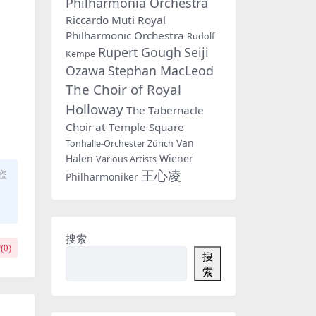
Philharmonia Orchestra
Riccardo Muti
Royal
Philharmonic Orchestra
Rudolf
Rupert Gough
Seiji
Kempe
Ozawa
Stephan MacLeod
The Choir of Royal
Holloway
The Tabernacle
Choir at Temple Square
Van
Tonhalle-Orchester Zürich
Halen
Wiener
Various Artists
王心凌
盗
Philharmoniker
搜索
(
0
)
搜
索