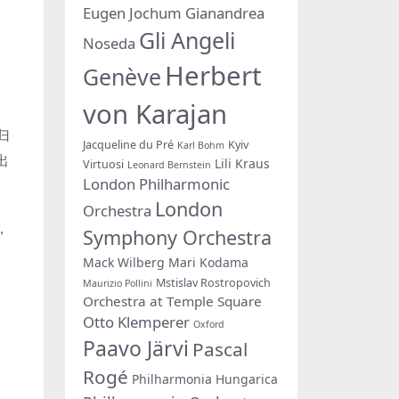
Eugen Jochum
Gianandrea
Gli Angeli
Noseda
Herbert
Genève
von Karajan
归
Jacqueline du Pré
Kyiv
Karl Bohm
出
Lili Kraus
Virtuosi
Leonard Bernstein
London Philharmonic
London
Orchestra
，
Symphony Orchestra
！
Mack Wilberg
Mari Kodama
Mstislav Rostropovich
Maurizio Pollini
Orchestra at Temple Square
Otto Klemperer
Oxford
Paavo Järvi
Pascal
Rogé
Philharmonia Hungarica