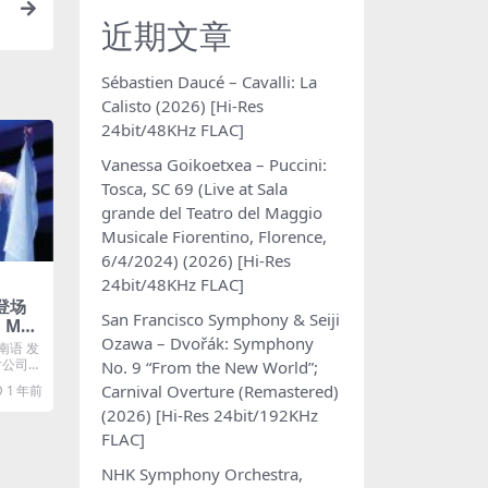
近期文章
Sébastien Daucé – Cavalli: La
Calisto (2026) [Hi-Res
24bit/48KHz FLAC]
Vanessa Goikoetxea – Puccini:
Tosca, SC 69 (Live at Sala
grande del Teatro del Maggio
Musicale Fiorentino, Florence,
6/4/2024) (2026) [Hi-Res
24bit/48KHz FLAC]
初登场
San Francisco Symphony & Seiji
s M4
Ozawa – Dvořák: Symphony
南语 发
唱片公司：
No. 9 “From the New World”;
Carnival Overture (Remastered)
1 年前
(2026) [Hi-Res 24bit/192KHz
FLAC]
NHK Symphony Orchestra,