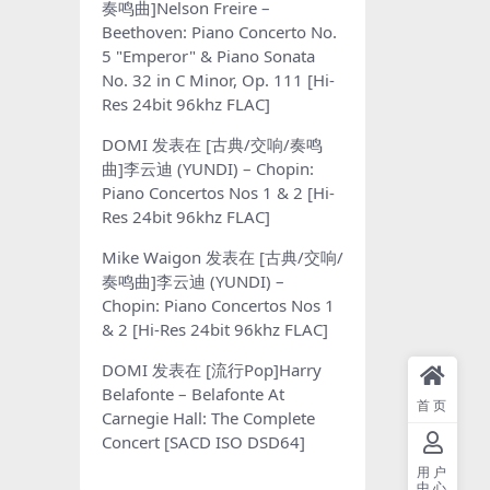
奏鸣曲]Nelson Freire –
Beethoven: Piano Concerto No.
5 "Emperor" & Piano Sonata
No. 32 in C Minor, Op. 111 [Hi-
Res 24bit 96khz FLAC]
DOMI
发表在
[古典/交响/奏鸣
曲]李云迪 (YUNDI) – Chopin:
Piano Concertos Nos 1 & 2 [Hi-
Res 24bit 96khz FLAC]
Mike Waigon
发表在
[古典/交响/
奏鸣曲]李云迪 (YUNDI) –
Chopin: Piano Concertos Nos 1
& 2 [Hi-Res 24bit 96khz FLAC]
DOMI
发表在
[流行Pop]Harry
Belafonte – Belafonte At
首页
Carnegie Hall: The Complete
Concert [SACD ISO DSD64]
用户
中心