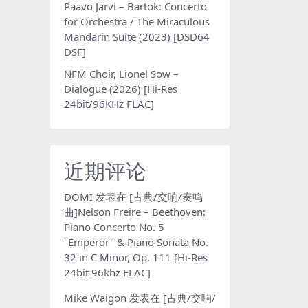
Paavo Järvi – Bartok: Concerto
for Orchestra / The Miraculous
Mandarin Suite (2023) [DSD64
DSF]
NFM Choir, Lionel Sow –
Dialogue (2026) [Hi-Res
24bit/96KHz FLAC]
近期评论
DOMI
发表在
[古典/交响/奏鸣
曲]Nelson Freire – Beethoven:
Piano Concerto No. 5
"Emperor" & Piano Sonata No.
32 in C Minor, Op. 111 [Hi-Res
24bit 96khz FLAC]
Mike Waigon
发表在
[古典/交响/