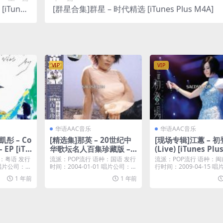
iTunes
[群星合集]群星 – 时代精选 [iTunes Plus M4A]
us M4A]
VIP
VIP
华语AAC音乐
华语AAC音乐
凱彤 – Co
[精选集]那英 – 20世纪中
[现场专辑]江蕙 – 
 EP [iTu
华歌坛名人百集珍藏版 –
(Live) [iTunes Plu
 M4V]
那英 (2004) [iTunes Plu
A]
：粤语 发行
流派：POP流行 语种：国语 发行
流派：POP流行 语种：闽
s M4A]
3 唱片公司：环
时间：2004-01-01 唱片公司：℗
行时间：2009-04-15 
20...
ENJ...
1 年前
1 年前