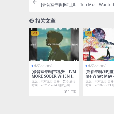
[录音室专辑]容祖儿 – Ten Most Wanted [
Pl
相关文章
VIP
VIP
华语AAC音乐
华语AAC音乐
[录音室专辑]韦礼安 – I\’M
[迷你专辑/EP]盧
MORE SOBER WHEN I
me What May –
\’M DRUNK 我醉清醒 (20
nes Plus M4A+
流派：POP流行 语种：英语 发行
流派：POP流行 语种
21) [iTunes Plus M4A]
时间：2021-12-24 唱片公司：A
时间：2019-08-2
wes...
球唱片...
1 年前