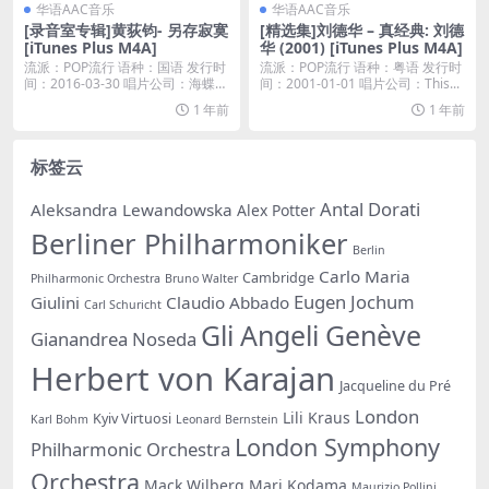
华语AAC音乐
华语AAC音乐
[录音室专辑]黄荻钧- 另存寂寞
[精选集]刘德华 – 真经典: 刘德
[iTunes Plus M4A]
华 (2001) [iTunes Plus M4A]
流派：POP流行 语种：国语 发行时
流派：POP流行 语种：粤语 发行时
间：2016-03-30 唱片公司：海蝶音
间：2001-01-01 唱片公司：This...
乐...
1 年前
1 年前
标签云
Antal Dorati
Aleksandra Lewandowska
Alex Potter
Berliner Philharmoniker
Berlin
Carlo Maria
Cambridge
Philharmonic Orchestra
Bruno Walter
Eugen Jochum
Giulini
Claudio Abbado
Carl Schuricht
Gli Angeli Genève
Gianandrea Noseda
Herbert von Karajan
Jacqueline du Pré
London
Lili Kraus
Kyiv Virtuosi
Karl Bohm
Leonard Bernstein
London Symphony
Philharmonic Orchestra
Orchestra
Mack Wilberg
Mari Kodama
Maurizio Pollini