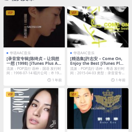
VIP
VIP
华语AAC音乐
华语AAC音乐
[录音室专辑]陈绮贞 – 让我想
[精选集]許志安 – Come On,
一想 (1998) [iTunes Plus AA
Enjoy the Best [iTunes Plus
C M4A]
M4A]
流派：POP流行 语种：国语 发行时
流派：POP流行 语种：粤语 发行时
间：1998-07-14 唱片公司：℗ 19...
间：2015-04-03 类型：录音室专辑
...
1 年前
1 年前
VIP
VIP