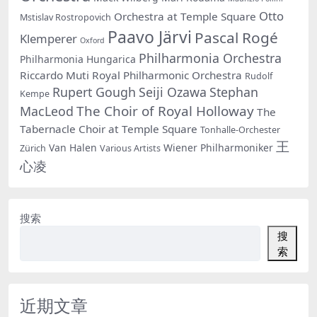
Otto
Orchestra at Temple Square
Mstislav Rostropovich
Paavo Järvi
Pascal Rogé
Klemperer
Oxford
Philharmonia Orchestra
Philharmonia Hungarica
Riccardo Muti
Royal Philharmonic Orchestra
Rudolf
Rupert Gough
Seiji Ozawa
Stephan
Kempe
The Choir of Royal Holloway
MacLeod
The
Tabernacle Choir at Temple Square
Tonhalle-Orchester
王
Van Halen
Wiener Philharmoniker
Zürich
Various Artists
心凌
搜索
搜
索
近期文章