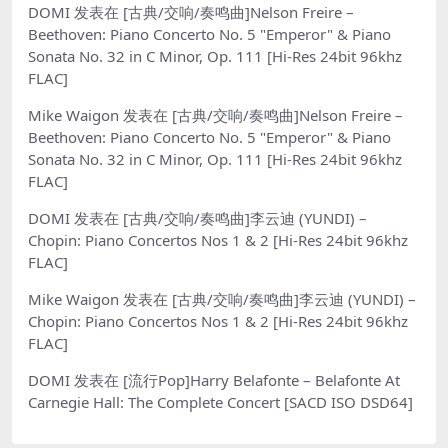
DOMI
发表在
[古典/交响/奏鸣曲]Nelson Freire –
Beethoven: Piano Concerto No. 5 "Emperor" & Piano
Sonata No. 32 in C Minor, Op. 111 [Hi-Res 24bit 96khz
FLAC]
Mike Waigon
发表在
[古典/交响/奏鸣曲]Nelson Freire –
Beethoven: Piano Concerto No. 5 "Emperor" & Piano
Sonata No. 32 in C Minor, Op. 111 [Hi-Res 24bit 96khz
FLAC]
DOMI
发表在
[古典/交响/奏鸣曲]李云迪 (YUNDI) –
Chopin: Piano Concertos Nos 1 & 2 [Hi-Res 24bit 96khz
FLAC]
Mike Waigon
发表在
[古典/交响/奏鸣曲]李云迪 (YUNDI) –
Chopin: Piano Concertos Nos 1 & 2 [Hi-Res 24bit 96khz
FLAC]
DOMI
发表在
[流行Pop]Harry Belafonte – Belafonte At
Carnegie Hall: The Complete Concert [SACD ISO DSD64]