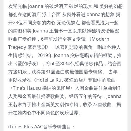
欢迎光临 Joanna 的破烂酒店 破烂的现实 和 美好的幻想
都会在这间酒店 浮上台面 从窗外看进Joanna的想象 揭
开23位不同房客的内心 无论优缺点 都会看见混为一起
的诙谐和美 Joanna 王若琳一直以来以她独特诙谐幽默
歌曲广受好评，6年前发行全英文专辑 《Modern
Tragedy 摩登悲剧》，以喜剧悲剧的视角，唱出各种人
生情感纠结。 2019年 Joanna 突破翻唱专辑的框架，推
出《爱的呼唤》，将60至80年代经典情歌作品，结合西
方迷幻乐，获得第31届金曲奖最佳国语专辑奖。 去年，
更以收录在《Hotel La Rut 破烂酒店》专辑中的歌曲
〈Tina’s Hausu 梯纳的鬼怪屋〉入围金曲最佳单曲制作
人奖和金音最佳摇滚歌曲奖。经历五年的等待，Joanna
王若琳终于推出全新英文创作专辑，收录23首歌曲，揭
开在她内心中不同角色的欢乐世界。
iTunes Plus AAC音乐专辑曲目：