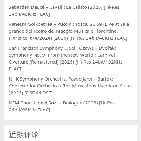
Sébastien Daucé – Cavalli: La Calisto (2026) [Hi-Res
24bit/48KHz FLAC]
Vanessa Goikoetxea – Puccini: Tosca, SC 69 (Live at Sala
grande del Teatro del Maggio Musicale Fiorentino,
Florence, 6/4/2024) (2026) [Hi-Res 24bit/48KHz FLAC]
San Francisco Symphony & Seiji Ozawa – Dvořák:
Symphony No. 9 “From the New World”; Carnival
Overture (Remastered) (2026) [Hi-Res 24bit/192KHz
FLAC]
NHK Symphony Orchestra, Paavo Järvi – Bartok:
Concerto for Orchestra / The Miraculous Mandarin Suite
(2023) [DSD64 DSF]
NFM Choir, Lionel Sow – Dialogue (2026) [Hi-Res
24bit/96KHz FLAC]
近期评论