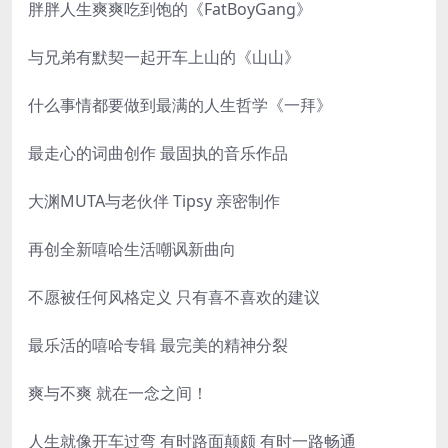
胖胖人生爽爽吃到饱的《FatBoyGang》
与兄弟有默契一起开车上山的《山山》
什么事情都要做到最满的人生哲学《一拜》
最走心的词曲创作 最固执的音乐作品
大渊MUTA与老伙伴 Tipsy 亲密制作
再创全新嘻哈生活嘲讽新曲向
不愿被任何风格定义 只有喜不喜欢的建议
最乐活的嘻哈专辑 最完美的精神分裂
爽与不爽 就在一念之间！
人生就像开车过弯 有时路面颠颇 有时一路畅通