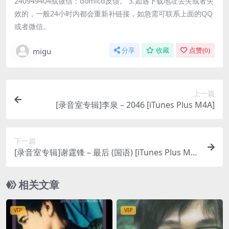
240949404或微信：domicd反馈。 3.如遇下载地址丢失或者失
效的，一般24小时内都会重新补链接，如急需可联系上面的QQ
或者微信。
migu
分享
收藏
点赞(
0
)
上一篇
[录音室专辑]李泉 – 2046 [iTunes Plus M4A]
下一篇
[录音室专辑]谢霆锋 – 最后 (国语) [iTunes Plus M4
A]
相关文章
VIP
VIP