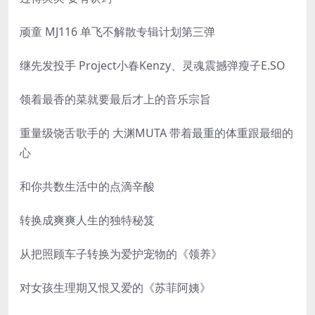
顽童 MJ116 单飞不解散专辑计划第三弹
继先发投手 Project小春Kenzy、灵魂震撼弹瘦子E.SO
领着最香的菜就要最后才上的音乐宗旨
重量级饶舌歌手的 大渊MUTA 带着最重的体重跟最细的
心
和你共数生活中的点滴辛酸
转换成爽爽人生的独特秘笈
从把照顾车子转换为爱护宠物的《领养》
对女孩生理期又恨又爱的《苏菲阿姨》