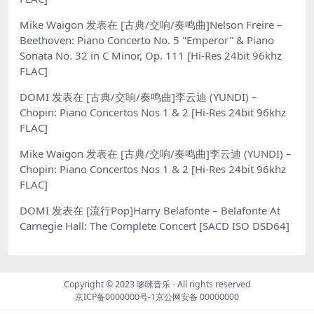
Mike Waigon
发表在
[古典/交响/奏鸣曲]Nelson Freire –
Beethoven: Piano Concerto No. 5 "Emperor" & Piano
Sonata No. 32 in C Minor, Op. 111 [Hi-Res 24bit 96khz
FLAC]
DOMI
发表在
[古典/交响/奏鸣曲]李云迪 (YUNDI) –
Chopin: Piano Concertos Nos 1 & 2 [Hi-Res 24bit 96khz
FLAC]
Mike Waigon
发表在
[古典/交响/奏鸣曲]李云迪 (YUNDI) –
Chopin: Piano Concertos Nos 1 & 2 [Hi-Res 24bit 96khz
FLAC]
DOMI
发表在
[流行Pop]Harry Belafonte – Belafonte At
Carnegie Hall: The Complete Concert [SACD ISO DSD64]
Copyright © 2023
哆咪音乐
- All rights reserved
京ICP备0000000号-1
京公网安备 00000000