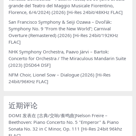
grande del Teatro del Maggio Musicale Fiorentino,
Florence, 6/4/2024) (2026) [Hi-Res 24bit/48KHz FLAC]
San Francisco Symphony & Seiji Ozawa – Dvořák:
Symphony No. 9 “From the New World”; Carnival
Overture (Remastered) (2026) [Hi-Res 24bit/192KHz
FLAC]
NHK Symphony Orchestra, Paavo Järvi – Bartok:
Concerto for Orchestra / The Miraculous Mandarin Suite
(2023) [DSD64 DSF]
NFM Choir, Lionel Sow – Dialogue (2026) [Hi-Res
24bit/96KHz FLAC]
近期评论
DOMI
发表在
[古典/交响/奏鸣曲]Nelson Freire –
Beethoven: Piano Concerto No. 5 "Emperor" & Piano
Sonata No. 32 in C Minor, Op. 111 [Hi-Res 24bit 96khz
FLAC]