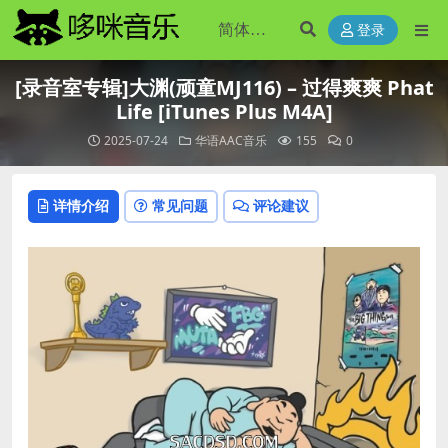
登录
[录音室专辑]大渊(顽童MJ116) – 过得爽爽 Phat
Life [iTunes Plus M4A]
2025-07-24
华语AAC音乐
155
0
详情介绍
常见问题
评论建议