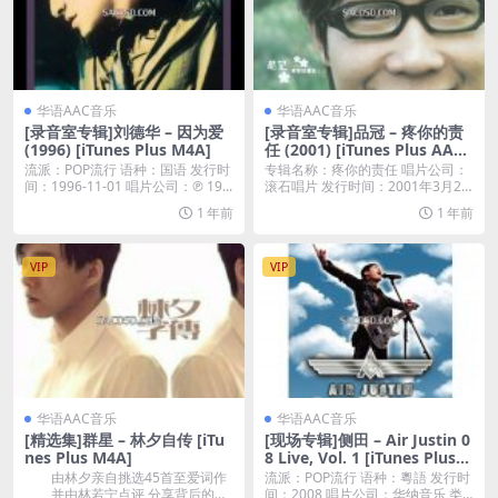
华语AAC音乐
华语AAC音乐
[录音室专辑]刘德华 – 因为爱
[录音室专辑]品冠 – 疼你的责
(1996) [iTunes Plus M4A]
任 (2001) [iTunes Plus AAC
M4A]
流派：POP流行 语种：国语 发行时
专辑名称：疼你的责任 唱片公司：
间：1996-11-01 唱片公司：℗ 19...
滚石唱片 发行时间：2001年3月28
日 专辑语...
1 年前
1 年前
VIP
VIP
华语AAC音乐
华语AAC音乐
[精选集]群星 – 林夕自传 [iTu
[现场专辑]侧田 – Air Justin 0
nes Plus M4A]
8 Live, Vol. 1 [iTunes Plus
M4A]
由林夕亲自挑选45首至爱词作
流派：POP流行 语种：粵語 发行时
并由林若宁点评 分享背后的故
间：2008 唱片公司：华纳音乐 类