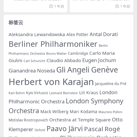
事 3CD...
型：现场...
1 年前
1 年前
标签云
Antal Dorati
Aleksandra Lewandowska
Alex Potter
Berliner Philharmoniker
Berlin
Carlo Maria
Cambridge
Philharmonic Orchestra
Bruno Walter
Eugen Jochum
Giulini
Claudio Abbado
Carl Schuricht
Gli Angeli Genève
Gianandrea Noseda
Herbert von Karajan
Jacqueline du Pré
London
Lili Kraus
Kyiv Virtuosi
Karl Bohm
Leonard Bernstein
London Symphony
Philharmonic Orchestra
Orchestra
Mack Wilberg
Mari Kodama
Maurizio Pollini
Otto
Orchestra at Temple Square
Mstislav Rostropovich
Paavo Järvi
Pascal Rogé
Klemperer
Oxford