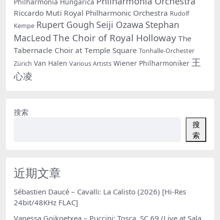
Philharmonia Orchestra
Philharmonia Hungarica
Riccardo Muti
Royal Philharmonic Orchestra
Rudolf
Rupert Gough
Seiji Ozawa
Stephan
Kempe
The Choir of Royal Holloway
MacLeod
The
Tabernacle Choir at Temple Square
Tonhalle-Orchester
王
Van Halen
Wiener Philharmoniker
Zürich
Various Artists
心凌
搜索
搜
索
近期文章
Sébastien Daucé – Cavalli: La Calisto (2026) [Hi-Res
24bit/48KHz FLAC]
Vanessa Goikoetxea – Puccini: Tosca, SC 69 (Live at Sala