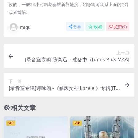
效的，一般24小时内都会重新补链接，如急需可联系上面的QQ
或者微信。
migu
分享
收藏
点赞(
0
)
上一篇
[录音室专辑]陈奕迅 – 准备中 [iTunes Plus M4A]
下一篇
[录音室专辑]谭咏麟 -《暴风女神 Lorelei》专辑[iTu
nes Plus AAC]
相关文章
VIP
VIP