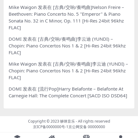
Mike Waigon
发表在
[古典/交响/奏鸣曲]Nelson Freire –
Beethoven: Piano Concerto No. 5 "Emperor" & Piano
Sonata No. 32 in C Minor, Op. 111 [Hi-Res 24bit 96khz
FLAC]
DOMI
发表在
[古典/交响/奏鸣曲]李云迪 (YUNDI) –
Chopin: Piano Concertos Nos 1 & 2 [Hi-Res 24bit 96khz
FLAC]
Mike Waigon
发表在
[古典/交响/奏鸣曲]李云迪 (YUNDI) –
Chopin: Piano Concertos Nos 1 & 2 [Hi-Res 24bit 96khz
FLAC]
DOMI
发表在
[流行Pop]Harry Belafonte – Belafonte At
Carnegie Hall: The Complete Concert [SACD ISO DSD64]
Copyright © 2023
哆咪音乐
- All rights reserved
京ICP备0000000号-1
京公网安备 00000000