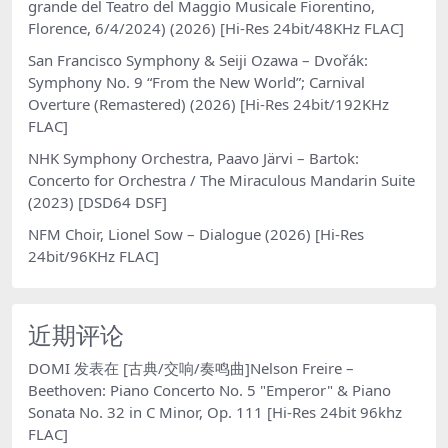
grande del Teatro del Maggio Musicale Fiorentino,
Florence, 6/4/2024) (2026) [Hi-Res 24bit/48KHz FLAC]
San Francisco Symphony & Seiji Ozawa – Dvořák:
Symphony No. 9 “From the New World”; Carnival
Overture (Remastered) (2026) [Hi-Res 24bit/192KHz
FLAC]
NHK Symphony Orchestra, Paavo Järvi – Bartok:
Concerto for Orchestra / The Miraculous Mandarin Suite
(2023) [DSD64 DSF]
NFM Choir, Lionel Sow – Dialogue (2026) [Hi-Res
24bit/96KHz FLAC]
近期评论
DOMI
发表在
[古典/交响/奏鸣曲]Nelson Freire –
Beethoven: Piano Concerto No. 5 "Emperor" & Piano
Sonata No. 32 in C Minor, Op. 111 [Hi-Res 24bit 96khz
FLAC]