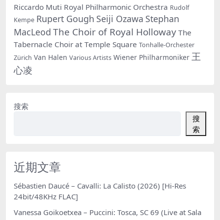
Riccardo Muti
Royal Philharmonic Orchestra
Rudolf
Rupert Gough
Seiji Ozawa
Stephan
Kempe
The Choir of Royal Holloway
MacLeod
The
Tabernacle Choir at Temple Square
Tonhalle-Orchester
王
Van Halen
Wiener Philharmoniker
Zürich
Various Artists
心凌
搜索
搜
索
近期文章
Sébastien Daucé – Cavalli: La Calisto (2026) [Hi-Res
24bit/48KHz FLAC]
Vanessa Goikoetxea – Puccini: Tosca, SC 69 (Live at Sala