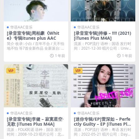
华语AAC音乐
华语AAC音乐
[录音室专辑]周柏豪《Whit
[录音室专辑]持修 – !!!! (2021)
e》专辑itunes plus AAC
[iTunes Plus M4A]
简介 收录: 小白 / 百年不合 / 天不怕
流派：POP流行 语种：国语 发行时
地不怕 等7首全新作品 全新派台: ...
间：2021-12-30 唱片公司：Univ...
1 年前
1 年前
VIP
VIP
华语AAC音乐
华语AAC音乐
[录音室专辑]李健 – 寂寞星空·
[迷你专辑/EP]雷深如 – Perfe
见歌 [iTunes Plus M4A]
ctly Guilty – EP [iTunes Plus
M4A]
流派：FOLK民谣 语种：国语 发行
流派：POP流行 语种：粤语 发行时
时间：2008-10-23 唱片公司：北京
间：2022-05-21 唱片公司：Day
完...
m...