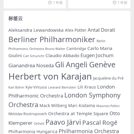
1 年前
1 年前
标签云
Antal Dorati
Aleksandra Lewandowska
Alex Potter
Berliner Philharmoniker
Berlin
Carlo Maria
Cambridge
Philharmonic Orchestra
Bruno Walter
Eugen Jochum
Giulini
Claudio Abbado
Carl Schuricht
Gli Angeli Genève
Gianandrea Noseda
Herbert von Karajan
Jacqueline du Pré
London
Lili Kraus
Kyiv Virtuosi
Karl Bohm
Leonard Bernstein
London Symphony
Philharmonic Orchestra
Orchestra
Mack Wilberg
Mari Kodama
Maurizio Pollini
Otto
Orchestra at Temple Square
Mstislav Rostropovich
Paavo Järvi
Pascal Rogé
Klemperer
Oxford
Philharmonia Orchestra
Philharmonia Hungarica