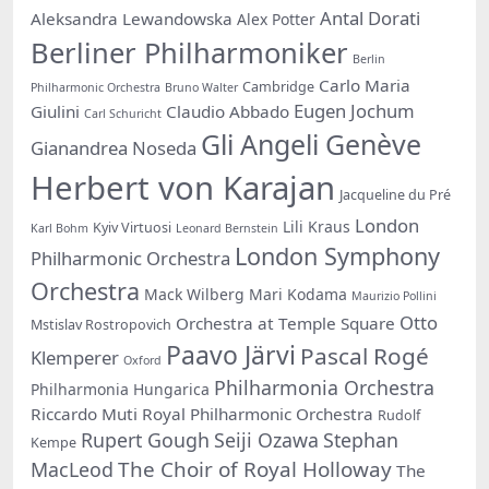
Antal Dorati
Aleksandra Lewandowska
Alex Potter
Berliner Philharmoniker
Berlin
Carlo Maria
Cambridge
Philharmonic Orchestra
Bruno Walter
Eugen Jochum
Giulini
Claudio Abbado
Carl Schuricht
Gli Angeli Genève
Gianandrea Noseda
Herbert von Karajan
Jacqueline du Pré
London
Lili Kraus
Kyiv Virtuosi
Karl Bohm
Leonard Bernstein
London Symphony
Philharmonic Orchestra
Orchestra
Mack Wilberg
Mari Kodama
Maurizio Pollini
Otto
Orchestra at Temple Square
Mstislav Rostropovich
Paavo Järvi
Pascal Rogé
Klemperer
Oxford
Philharmonia Orchestra
Philharmonia Hungarica
Riccardo Muti
Royal Philharmonic Orchestra
Rudolf
Rupert Gough
Seiji Ozawa
Stephan
Kempe
The Choir of Royal Holloway
MacLeod
The