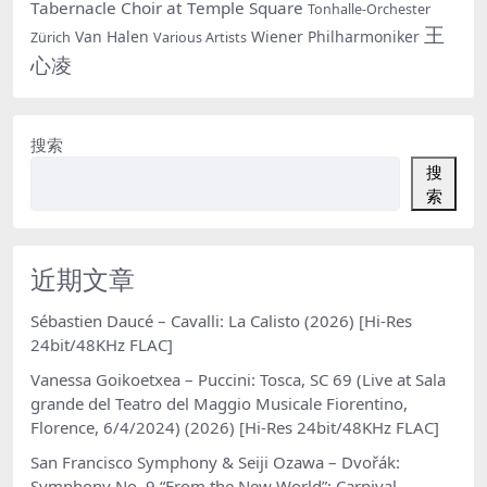
Tabernacle Choir at Temple Square
Tonhalle-Orchester
王
Van Halen
Wiener Philharmoniker
Zürich
Various Artists
心凌
搜索
搜
索
近期文章
Sébastien Daucé – Cavalli: La Calisto (2026) [Hi-Res
24bit/48KHz FLAC]
Vanessa Goikoetxea – Puccini: Tosca, SC 69 (Live at Sala
grande del Teatro del Maggio Musicale Fiorentino,
Florence, 6/4/2024) (2026) [Hi-Res 24bit/48KHz FLAC]
San Francisco Symphony & Seiji Ozawa – Dvořák:
Symphony No. 9 “From the New World”; Carnival