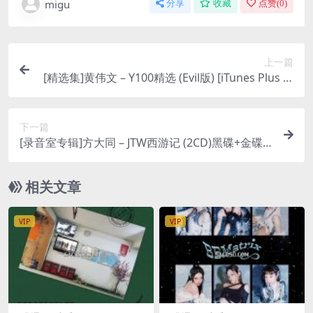
migu
分享
收藏
点赞(
0
)
上一篇
[精选集]黄伟文 – Y100精选 (Evil版) [iTunes Plus M
4A]
下一篇
[录音室专辑]方大同 – JTW西游记 (2CD)黑碟+金碟 [i
Tunes Plus M4A]
相关文章
VIP
VIP