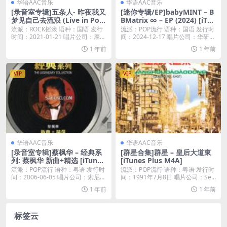
华语AAC音乐
华语AAC音乐
[录音室专辑]五条人- 昨夜我又
[迷你专辑/EP]babyMINT – B
梦见自己去流浪 (Live in Port
BMatrix ∞ – EP (2024) [iTun
ugal) (2021) [iTunes Plus M
es Plus M4A]
流派：ROCK摇滚 语种：国语 发行
流派：POP流行 语种：国语 发行时
4A]
时间：2021-01-21 唱片公司：摩登
间：2024-12-17 唱片公司：华研国
天...
际...
1 年前
1 年前
VIP
VIP
华语AAC音乐
华语AAC音乐
[录音室专辑]蔡枫华 – 经典系
[群星合集]群星 – 皇后大道東
列: 蔡枫华 新曲+精选 [iTunes
[iTunes Plus M4A]
Plus M4A]
流派：POP流行 语种：粤语 发行时
流派：POP流行 语种：粤语 发行时
间：2006-06-05 唱片公司：索尼音
间：1991年7月8日 唱片公司：See
乐...
d ...
1 年前
1 年前
标签云