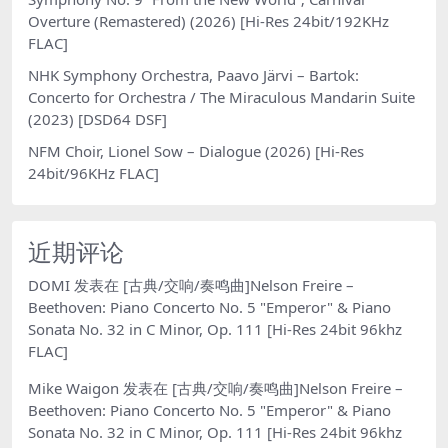
Overture (Remastered) (2026) [Hi-Res 24bit/192KHz
FLAC]
NHK Symphony Orchestra, Paavo Järvi – Bartok:
Concerto for Orchestra / The Miraculous Mandarin Suite
(2023) [DSD64 DSF]
NFM Choir, Lionel Sow – Dialogue (2026) [Hi-Res
24bit/96KHz FLAC]
近期评论
DOMI
发表在
[古典/交响/奏鸣曲]Nelson Freire –
Beethoven: Piano Concerto No. 5 "Emperor" & Piano
Sonata No. 32 in C Minor, Op. 111 [Hi-Res 24bit 96khz
FLAC]
Mike Waigon
发表在
[古典/交响/奏鸣曲]Nelson Freire –
Beethoven: Piano Concerto No. 5 "Emperor" & Piano
Sonata No. 32 in C Minor, Op. 111 [Hi-Res 24bit 96khz