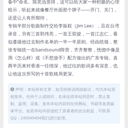
备中”命名。陈奕迅觉得，这可以给大家一种积极的心理
暗示，听起来就像餐厅外面那个牌子——开门、关门，
还是让人有所期待 。
专辑半部分歌曲制作交给李振权（Jim Lee），且在台湾
录音，另有三首郭伟亮，一首王双骏，一首江志仁，看
似遵循他过去制作名单的一半一半原则。经由统领，整
张专辑统一在bandsound阵营，齐齐整整，恍惚中像是
用《怎么样》或《不想放手》配方做出的广东专辑。袁
两半历来对香港一往情深，他过往的歌词多有深意，也
让他这次所写的十首歌格局更深。
声明：本站所有文章，如无特殊说明或标注，均为本站原
创发布。任何个人或组织，在未征得本站同意时，禁止复
制、盗用、采集、发布本站内容到任何网站、书籍等各类媒
体平台。如若本站内容侵犯了原著者的合法权益，可联系
QQ：240949404我们进行处理。