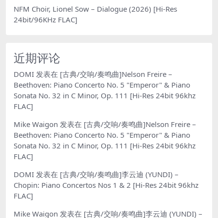
NFM Choir, Lionel Sow – Dialogue (2026) [Hi-Res
24bit/96KHz FLAC]
近期评论
DOMI
发表在
[古典/交响/奏鸣曲]Nelson Freire –
Beethoven: Piano Concerto No. 5 "Emperor" & Piano
Sonata No. 32 in C Minor, Op. 111 [Hi-Res 24bit 96khz
FLAC]
Mike Waigon
发表在
[古典/交响/奏鸣曲]Nelson Freire –
Beethoven: Piano Concerto No. 5 "Emperor" & Piano
Sonata No. 32 in C Minor, Op. 111 [Hi-Res 24bit 96khz
FLAC]
DOMI
发表在
[古典/交响/奏鸣曲]李云迪 (YUNDI) –
Chopin: Piano Concertos Nos 1 & 2 [Hi-Res 24bit 96khz
FLAC]
Mike Waigon
发表在
[古典/交响/奏鸣曲]李云迪 (YUNDI) –