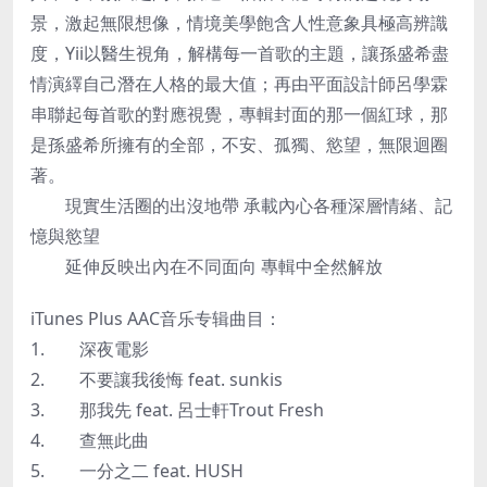
景，激起無限想像，情境美學飽含人性意象具極高辨識
度，Yii以醫生視角，解構每一首歌的主題，讓孫盛希盡
情演繹自己潛在人格的最大值；再由平面設計師呂學霖
串聯起每首歌的對應視覺，專輯封面的那一個紅球，那
是孫盛希所擁有的全部，不安、孤獨、慾望，無限迴圈
著。
現實生活圈的出沒地帶 承載內心各種深層情緒、記
憶與慾望
延伸反映出內在不同面向 專輯中全然解放
iTunes Plus AAC音乐专辑曲目：
1. 深夜電影
2. 不要讓我後悔 feat. sunkis
3. 那我先 feat. 呂士軒Trout Fresh
4. 查無此曲
5. 一分之二 feat. HUSH