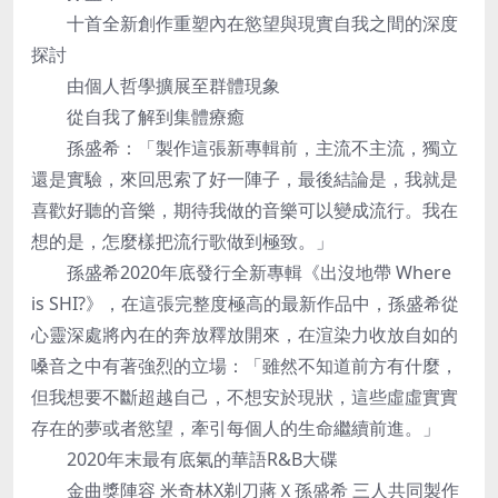
十首全新創作重塑內在慾望與現實自我之間的深度
探討
由個人哲學擴展至群體現象
從自我了解到集體療癒
孫盛希：「製作這張新專輯前，主流不主流，獨立
還是實驗，來回思索了好一陣子，最後結論是，我就是
喜歡好聽的音樂，期待我做的音樂可以變成流行。我在
想的是，怎麼樣把流行歌做到極致。」
孫盛希2020年底發行全新專輯《出沒地帶 Where
is SHI?》，在這張完整度極高的最新作品中，孫盛希從
心靈深處將內在的奔放釋放開來，在渲染力收放自如的
嗓音之中有著強烈的立場：「雖然不知道前方有什麼，
但我想要不斷超越自己，不想安於現狀，這些虛虛實實
存在的夢或者慾望，牽引每個人的生命繼續前進。」
2020年末最有底氣的華語R&B大碟
金曲獎陣容 米奇林X剃刀蔣Ｘ孫盛希 三人共同製作