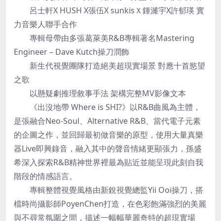
呂士軒X HUSH X張伍X sunkisＸ鍾濰宇X許郁瑛 實
力音樂人聯手合作
專輯母帶由多張葛萊美R&B專輯著名Mastering
Engineer – Dave Kutch操刀潤飾
新生代視覺團隊打造絕美超現實場景 對應十首慾望
之歌
以懸疑劇推理敘事手法 架構完整MV影像文本
《出沒地帶 Where is SHI?》以R&B曲風為主體，
是張融合Neo-Soul、Alternative R&B、當代電子元素
的企圖之作，並回歸最初做音樂的原型，使用大量真樂
器Live即興錄音，融入其中的聲音情緒更顯張力，孫盛
希深入探索R&B精神世界裡最為貼近並能呈現此刻自我
階段的情感語言。
專輯整體視覺風格由新銳視覺總監Yii Ooi操刀，搭
檔時尚攝影師PoyenChen打造，在色彩飽滿強烈的美麗
與不尋常氛圍之間，描述一幅幅華麗奇特的超現實場