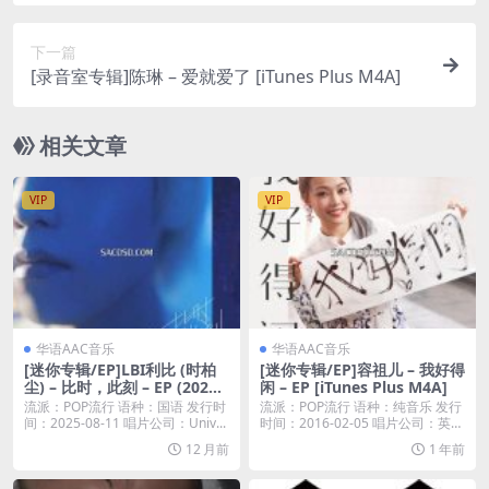
21) [iTunes Plus M4A]
下一篇
[录音室专辑]陈琳 – 爱就爱了 [iTunes Plus M4A]
相关文章
VIP
VIP
华语AAC音乐
华语AAC音乐
[迷你专辑/EP]LBI利比 (时柏
[迷你专辑/EP]容祖儿 – 我好得
尘) – 比时，此刻 – EP (2025)
闲 – EP [iTunes Plus M4A]
[iTunes Plus M4A]
流派：POP流行 语种：国语 发行时
流派：POP流行 语种：纯音乐 发行
间：2025-08-11 唱片公司：Univ...
时间：2016-02-05 唱片公司：英皇
唱...
12 月前
1 年前