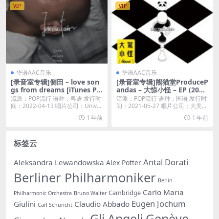
VIP
VIP
华语AAC音乐
华语AAC音乐
[录音室专辑]侧田 – love son
[录音室专辑]熊猫堂ProduceP
gs from dreams [iTunes Pl
andas – 大惊小怪 – EP (202
us M4A]
1) [iTunes Plus M4A]
流派：POP流行 语种：粤语 发行时
流派：POP流行 语种：国语 发行时
间：2022-04-13 唱片公司：Univ...
间：2021-05-27 唱片公司：大美德
丰...
1 年前
1 年前
标签云
Antal Dorati
Aleksandra Lewandowska
Alex Potter
Berliner Philharmoniker
Berlin
Carlo Maria
Cambridge
Philharmonic Orchestra
Bruno Walter
Eugen Jochum
Giulini
Claudio Abbado
Carl Schuricht
Gli Angeli Genève