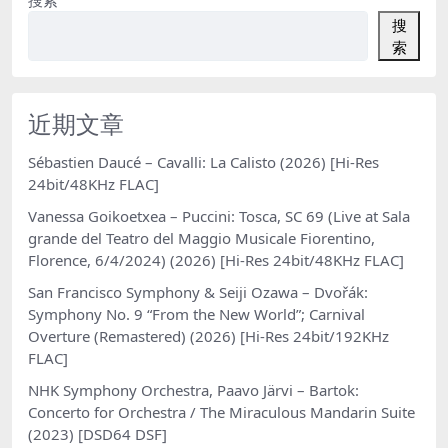
搜
索
近期文章
Sébastien Daucé – Cavalli: La Calisto (2026) [Hi-Res
24bit/48KHz FLAC]
Vanessa Goikoetxea – Puccini: Tosca, SC 69 (Live at Sala
grande del Teatro del Maggio Musicale Fiorentino,
Florence, 6/4/2024) (2026) [Hi-Res 24bit/48KHz FLAC]
San Francisco Symphony & Seiji Ozawa – Dvořák:
Symphony No. 9 “From the New World”; Carnival
Overture (Remastered) (2026) [Hi-Res 24bit/192KHz
FLAC]
NHK Symphony Orchestra, Paavo Järvi – Bartok:
Concerto for Orchestra / The Miraculous Mandarin Suite
(2023) [DSD64 DSF]