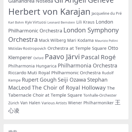
Gianandrea Noseda
Herbert von Karajan
Jacqueline du Pré
London
Lili Kraus
Kyiv Virtuosi
Karl Bohm
Leonard Bernstein
London Symphony
Philharmonic Orchestra
Orchestra
Mack Wilberg
Mari Kodama
Maurizio Pollini
Otto
Orchestra at Temple Square
Mstislav Rostropovich
Paavo Järvi
Pascal Rogé
Klemperer
Oxford
Philharmonia Orchestra
Philharmonia Hungarica
Riccardo Muti
Royal Philharmonic Orchestra
Rudolf
Rupert Gough
Seiji Ozawa
Stephan
Kempe
The Choir of Royal Holloway
MacLeod
The
Tabernacle Choir at Temple Square
Tonhalle-Orchester
王
Van Halen
Wiener Philharmoniker
Zürich
Various Artists
心凌
搜索