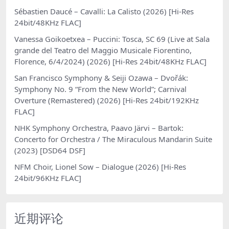
Sébastien Daucé – Cavalli: La Calisto (2026) [Hi-Res
24bit/48KHz FLAC]
Vanessa Goikoetxea – Puccini: Tosca, SC 69 (Live at Sala
grande del Teatro del Maggio Musicale Fiorentino,
Florence, 6/4/2024) (2026) [Hi-Res 24bit/48KHz FLAC]
San Francisco Symphony & Seiji Ozawa – Dvořák:
Symphony No. 9 “From the New World”; Carnival
Overture (Remastered) (2026) [Hi-Res 24bit/192KHz
FLAC]
NHK Symphony Orchestra, Paavo Järvi – Bartok:
Concerto for Orchestra / The Miraculous Mandarin Suite
(2023) [DSD64 DSF]
NFM Choir, Lionel Sow – Dialogue (2026) [Hi-Res
24bit/96KHz FLAC]
近期评论