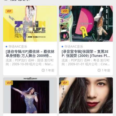
VIP
VIP
华语AAC音乐
华语AAC音乐
[迷你专辑/EP]蔡依林 – 蔡依林
[录音室专辑]张国荣 – 复黑3E
单身情歌‧万人舞台 2009特别
P: 张国荣 (2009) [iTunes Plu
纪念版 – EP [iTunes Plus M4
s M4A]
流派：POP流行 语种：国语 发行时
流派：POP流行 语种：粤语 发行时
A]
间：2009-10-09 唱片公司：Mar
间：2009-01-01 唱片公司：Cine...
s...
1 年前
1 年前
VIP
VIP