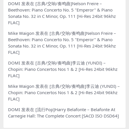
DOMI
发表在
[古典/交响/奏鸣曲]Nelson Freire –
Beethoven: Piano Concerto No. 5 "Emperor" & Piano
Sonata No. 32 in C Minor, Op. 111 [Hi-Res 24bit 96khz
FLAC]
Mike Waigon
发表在
[古典/交响/奏鸣曲]Nelson Freire –
Beethoven: Piano Concerto No. 5 "Emperor" & Piano
Sonata No. 32 in C Minor, Op. 111 [Hi-Res 24bit 96khz
FLAC]
DOMI
发表在
[古典/交响/奏鸣曲]李云迪 (YUNDI) –
Chopin: Piano Concertos Nos 1 & 2 [Hi-Res 24bit 96khz
FLAC]
Mike Waigon
发表在
[古典/交响/奏鸣曲]李云迪 (YUNDI) –
Chopin: Piano Concertos Nos 1 & 2 [Hi-Res 24bit 96khz
FLAC]
DOMI
发表在
[流行Pop]Harry Belafonte – Belafonte At
Carnegie Hall: The Complete Concert [SACD ISO DSD64]