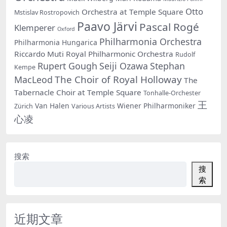
Otto
Orchestra at Temple Square
Mstislav Rostropovich
Paavo Järvi
Pascal Rogé
Klemperer
Oxford
Philharmonia Orchestra
Philharmonia Hungarica
Riccardo Muti
Royal Philharmonic Orchestra
Rudolf
Rupert Gough
Seiji Ozawa
Stephan
Kempe
The Choir of Royal Holloway
MacLeod
The
Tabernacle Choir at Temple Square
Tonhalle-Orchester
王
Van Halen
Wiener Philharmoniker
Zürich
Various Artists
心凌
搜索
搜
索
近期文章