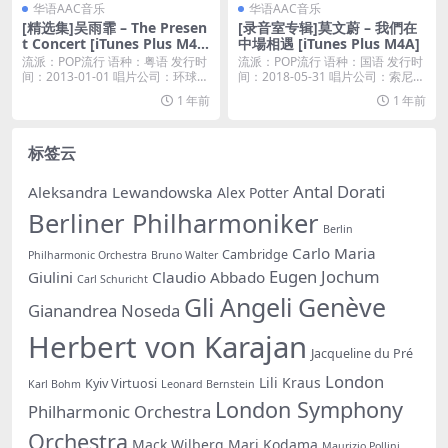
华语AAC音乐
华语AAC音乐
[精选集]吴雨霏 – The Presen
[录音室专辑]莫文蔚 – 我們在
t Concert [iTunes Plus M4
中場相遇 [iTunes Plus M4A]
A]
流派：POP流行 语种：粤语 发行时
流派：POP流行 语种：国语 发行时
间：2013-01-01 唱片公司：环球唱
间：2018-05-31 唱片公司：索尼音
片...
乐...
1 年前
1 年前
标签云
Antal Dorati
Aleksandra Lewandowska
Alex Potter
Berliner Philharmoniker
Berlin
Carlo Maria
Cambridge
Philharmonic Orchestra
Bruno Walter
Eugen Jochum
Giulini
Claudio Abbado
Carl Schuricht
Gli Angeli Genève
Gianandrea Noseda
Herbert von Karajan
Jacqueline du Pré
London
Lili Kraus
Kyiv Virtuosi
Karl Bohm
Leonard Bernstein
London Symphony
Philharmonic Orchestra
Orchestra
Mack Wilberg
Mari Kodama
Maurizio Pollini