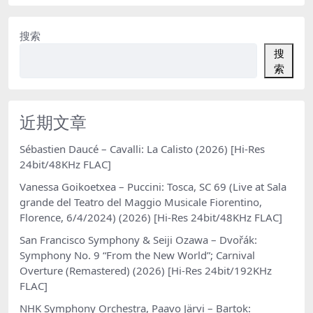
搜索
搜
索
近期文章
Sébastien Daucé – Cavalli: La Calisto (2026) [Hi-Res
24bit/48KHz FLAC]
Vanessa Goikoetxea – Puccini: Tosca, SC 69 (Live at Sala
grande del Teatro del Maggio Musicale Fiorentino,
Florence, 6/4/2024) (2026) [Hi-Res 24bit/48KHz FLAC]
San Francisco Symphony & Seiji Ozawa – Dvořák:
Symphony No. 9 “From the New World”; Carnival
Overture (Remastered) (2026) [Hi-Res 24bit/192KHz
FLAC]
NHK Symphony Orchestra, Paavo Järvi – Bartok: