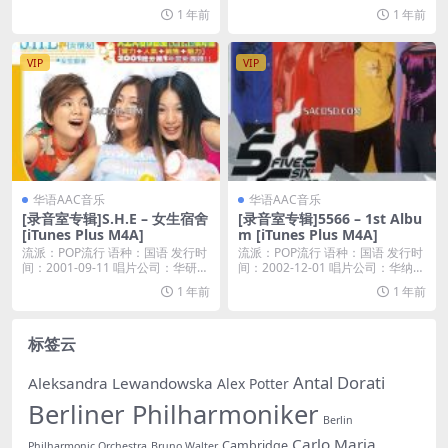
...
1 年前
1 年前
VIP
VIP
华语AAC音乐
华语AAC音乐
[录音室专辑]S.H.E – 女生宿舍
[录音室专辑]5566 – 1st Albu
[iTunes Plus M4A]
m [iTunes Plus M4A]
流派：POP流行 语种：国语 发行时
流派：POP流行 语种：国语 发行时
间：2001-09-11 唱片公司：华研国
间：2002-12-01 唱片公司：华纳唱
际...
片...
1 年前
1 年前
标签云
Antal Dorati
Aleksandra Lewandowska
Alex Potter
Berliner Philharmoniker
Berlin
Carlo Maria
Cambridge
Philharmonic Orchestra
Bruno Walter