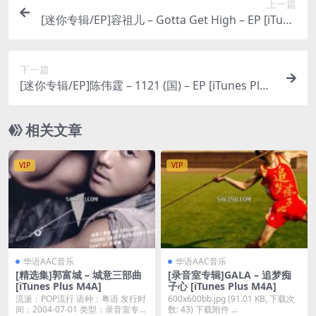
上一篇
[迷你专辑/EP]容祖儿 – Gotta Get High – EP [iTune
s Plus M4A]
下一篇
[迷你专辑/EP]陈伟霆 – 1121 (国) – EP [iTunes Plus
M4A]
相关文章
VIP
VIP
华语AAC音乐
华语AAC音乐
[精选集]郭富城 – 城意三部曲
[录音室专辑]GALA – 追梦痴
[iTunes Plus M4A]
子心 [iTunes Plus M4A]
流派：POP流行 语种：粤语 发行时
600x600bb.jpg (91.01 KB, 下载次
间：2004-07-01 类型：录音室专辑
数: 43) 下载附件 ...