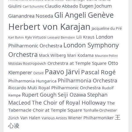
Eugen Jochum
Giulini
Claudio Abbado
Carl Schuricht
Gli Angeli Genève
Gianandrea Noseda
Herbert von Karajan
Jacqueline du Pré
London
Lili Kraus
Kyiv Virtuosi
Karl Bohm
Leonard Bernstein
London Symphony
Philharmonic Orchestra
Orchestra
Mack Wilberg
Mari Kodama
Maurizio Pollini
Otto
Orchestra at Temple Square
Mstislav Rostropovich
Paavo Järvi
Pascal Rogé
Klemperer
Oxford
Philharmonia Orchestra
Philharmonia Hungarica
Riccardo Muti
Royal Philharmonic Orchestra
Rudolf
Rupert Gough
Seiji Ozawa
Stephan
Kempe
The Choir of Royal Holloway
MacLeod
The
Tabernacle Choir at Temple Square
Tonhalle-Orchester
王
Van Halen
Wiener Philharmoniker
Zürich
Various Artists
心凌