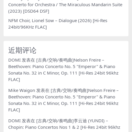
Concerto for Orchestra / The Miraculous Mandarin Suite
(2023) [DSD64 DSF]
NFM Choir, Lionel Sow – Dialogue (2026) [Hi-Res
24bit/96KHz FLAC]
近期评论
DOMI
发表在
[古典/交响/奏鸣曲]Nelson Freire –
Beethoven: Piano Concerto No. 5 "Emperor" & Piano
Sonata No. 32 in C Minor, Op. 111 [Hi-Res 24bit 96khz
FLAC]
Mike Waigon
发表在
[古典/交响/奏鸣曲]Nelson Freire –
Beethoven: Piano Concerto No. 5 "Emperor" & Piano
Sonata No. 32 in C Minor, Op. 111 [Hi-Res 24bit 96khz
FLAC]
DOMI
发表在
[古典/交响/奏鸣曲]李云迪 (YUNDI) –
Chopin: Piano Concertos Nos 1 & 2 [Hi-Res 24bit 96khz