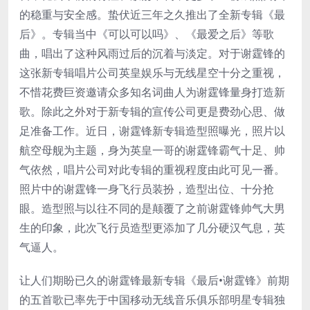
的稳重与安全感。蛰伏近三年之久推出了全新专辑《最
后》。专辑当中《可以可以吗》、《最爱之后》等歌
曲，唱出了这种风雨过后的沉着与淡定。对于谢霆锋的
这张新专辑唱片公司英皇娱乐与无线星空十分之重视，
不惜花费巨资邀请众多知名词曲人为谢霆锋量身打造新
歌。除此之外对于新专辑的宣传公司更是费劲心思、做
足准备工作。近日，谢霆锋新专辑造型照曝光，照片以
航空母舰为主题，身为英皇一哥的谢霆锋霸气十足、帅
气依然，唱片公司对此专辑的重视程度由此可见一番。
照片中的谢霆锋一身飞行员装扮，造型出位、十分抢
眼。造型照与以往不同的是颠覆了之前谢霆锋帅气大男
生的印象，此次飞行员造型更添加了几分硬汉气息，英
气逼人。
让人们期盼已久的谢霆锋最新专辑《最后•谢霆锋》前期
的五首歌已率先于中国移动无线音乐俱乐部明星专辑独