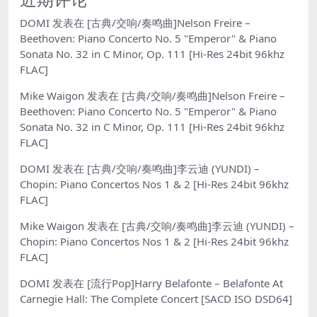
DOMI
发表在
[古典/交响/奏鸣曲]Nelson Freire –
Beethoven: Piano Concerto No. 5 "Emperor" & Piano
Sonata No. 32 in C Minor, Op. 111 [Hi-Res 24bit 96khz
FLAC]
Mike Waigon
发表在
[古典/交响/奏鸣曲]Nelson Freire –
Beethoven: Piano Concerto No. 5 "Emperor" & Piano
Sonata No. 32 in C Minor, Op. 111 [Hi-Res 24bit 96khz
FLAC]
DOMI
发表在
[古典/交响/奏鸣曲]李云迪 (YUNDI) –
Chopin: Piano Concertos Nos 1 & 2 [Hi-Res 24bit 96khz
FLAC]
Mike Waigon
发表在
[古典/交响/奏鸣曲]李云迪 (YUNDI) –
Chopin: Piano Concertos Nos 1 & 2 [Hi-Res 24bit 96khz
FLAC]
DOMI
发表在
[流行Pop]Harry Belafonte – Belafonte At
Carnegie Hall: The Complete Concert [SACD ISO DSD64]