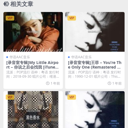
相关文章
VIP
VIP
华语AAC音乐
华语AAC音乐
[录音室专辑]My Little Airpo
[录音室专辑]王菲 – You’re Th
rt – 你说之后会找我 [iTunes
e Only One (Remastered 20
Plus M4A]
19) (1990) [iTunes Plus M4
流派：POP流行 语种：粤语 发行时
流派：POP流行 语种：粤语 发行时
A]
间：2018-09-30 唱片公司：维港唱
间：1990-12-01 唱片公司：This...
片...
1 年前
1 年前
VIP
VIP