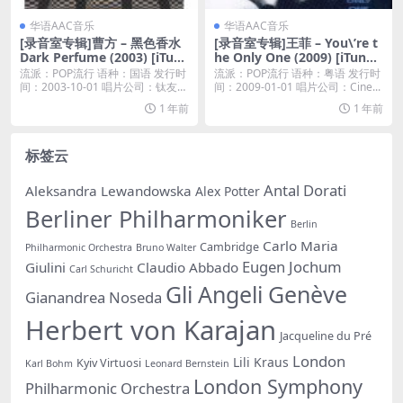
华语AAC音乐
华语AAC音乐
[录音室专辑]曹方 – 黑色香水
[录音室专辑]王菲 – You\’re t
Dark Perfume (2003) [iTune
he Only One (2009) [iTunes
s Plus M4A]
Plus M4A]
流派：POP流行 语种：国语 发行时
流派：POP流行 语种：粤语 发行时
间：2003-10-01 唱片公司：钛友文
间：2009-01-01 唱片公司：Cine...
化...
1 年前
1 年前
标签云
Antal Dorati
Aleksandra Lewandowska
Alex Potter
Berliner Philharmoniker
Berlin
Carlo Maria
Cambridge
Philharmonic Orchestra
Bruno Walter
Eugen Jochum
Giulini
Claudio Abbado
Carl Schuricht
Gli Angeli Genève
Gianandrea Noseda
Herbert von Karajan
Jacqueline du Pré
London
Lili Kraus
Kyiv Virtuosi
Karl Bohm
Leonard Bernstein
London Symphony
Philharmonic Orchestra