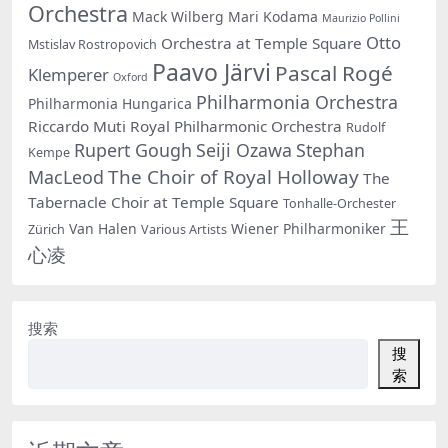
Orchestra
Mack Wilberg
Mari Kodama
Maurizio Pollini
Otto
Orchestra at Temple Square
Mstislav Rostropovich
Paavo Järvi
Pascal Rogé
Klemperer
Oxford
Philharmonia Orchestra
Philharmonia Hungarica
Riccardo Muti
Royal Philharmonic Orchestra
Rudolf
Rupert Gough
Seiji Ozawa
Stephan
Kempe
The Choir of Royal Holloway
MacLeod
The
Tabernacle Choir at Temple Square
Tonhalle-Orchester
王
Van Halen
Wiener Philharmoniker
Zürich
Various Artists
心凌
搜索
搜
索