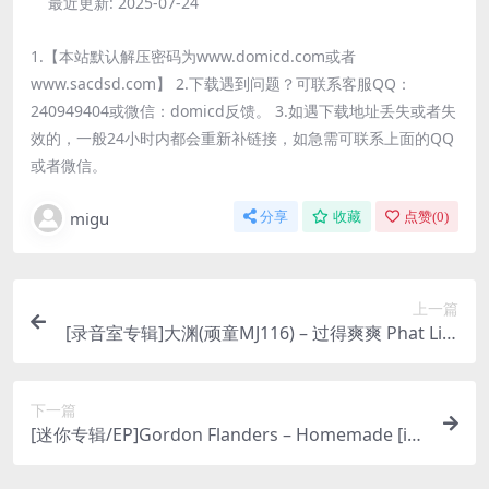
最近更新:
2025-07-24
1.【本站默认解压密码为www.domicd.com或者
www.sacdsd.com】 2.下载遇到问题？可联系客服QQ：
240949404或微信：domicd反馈。 3.如遇下载地址丢失或者失
效的，一般24小时内都会重新补链接，如急需可联系上面的QQ
或者微信。
migu
分享
收藏
点赞(
0
)
上一篇
[录音室专辑]大渊(顽童MJ116) – 过得爽爽 Phat Life
[iTunes Plus M4A]
下一篇
[迷你专辑/EP]Gordon Flanders – Homemade [iT
unes Plus M4A]