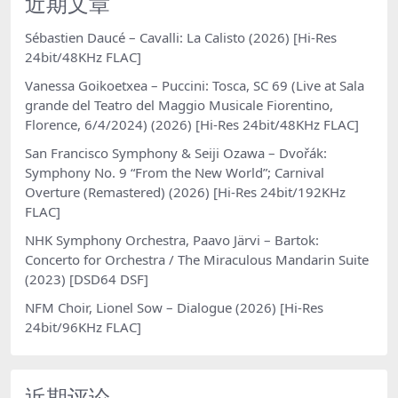
近期文章
Sébastien Daucé – Cavalli: La Calisto (2026) [Hi-Res
24bit/48KHz FLAC]
Vanessa Goikoetxea – Puccini: Tosca, SC 69 (Live at Sala
grande del Teatro del Maggio Musicale Fiorentino,
Florence, 6/4/2024) (2026) [Hi-Res 24bit/48KHz FLAC]
San Francisco Symphony & Seiji Ozawa – Dvořák:
Symphony No. 9 “From the New World”; Carnival
Overture (Remastered) (2026) [Hi-Res 24bit/192KHz
FLAC]
NHK Symphony Orchestra, Paavo Järvi – Bartok:
Concerto for Orchestra / The Miraculous Mandarin Suite
(2023) [DSD64 DSF]
NFM Choir, Lionel Sow – Dialogue (2026) [Hi-Res
24bit/96KHz FLAC]
近期评论