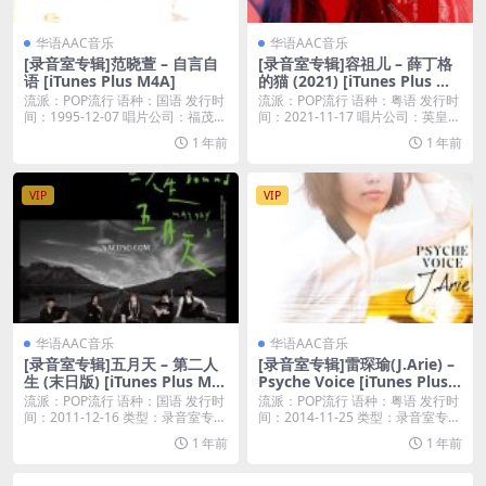
华语AAC音乐
华语AAC音乐
[录音室专辑]范晓萱 – 自言自
[录音室专辑]容祖儿 – 薛丁格
语 [iTunes Plus M4A]
的猫 (2021) [iTunes Plus M4
A]
流派：POP流行 语种：国语 发行时
流派：POP流行 语种：粤语 发行时
间：1995-12-07 唱片公司：福茂唱
间：2021-11-17 唱片公司：英皇唱
片...
片...
1 年前
1 年前
VIP
VIP
华语AAC音乐
华语AAC音乐
[录音室专辑]五月天 – 第二人
[录音室专辑]雷琛瑜(J.Arie) –
生 (末日版) [iTunes Plus M4
Psyche Voice [iTunes Plus
A]
M4A]
流派：POP流行 语种：国语 发行时
流派：POP流行 语种：粤语 发行时
间：2011-12-16 类型：录音室专辑
间：2014-11-25 类型：录音室专辑
...
...
1 年前
1 年前