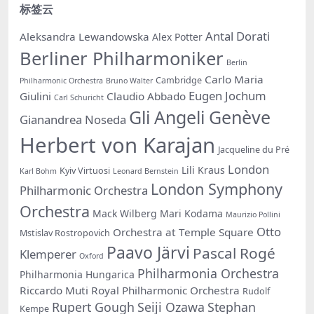
标签云
Antal Dorati
Aleksandra Lewandowska
Alex Potter
Berliner Philharmoniker
Berlin
Carlo Maria
Cambridge
Philharmonic Orchestra
Bruno Walter
Eugen Jochum
Giulini
Claudio Abbado
Carl Schuricht
Gli Angeli Genève
Gianandrea Noseda
Herbert von Karajan
Jacqueline du Pré
London
Lili Kraus
Kyiv Virtuosi
Karl Bohm
Leonard Bernstein
London Symphony
Philharmonic Orchestra
Orchestra
Mack Wilberg
Mari Kodama
Maurizio Pollini
Otto
Orchestra at Temple Square
Mstislav Rostropovich
Paavo Järvi
Pascal Rogé
Klemperer
Oxford
Philharmonia Orchestra
Philharmonia Hungarica
Riccardo Muti
Royal Philharmonic Orchestra
Rudolf
Rupert Gough
Seiji Ozawa
Stephan
Kempe