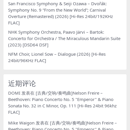
San Francisco Symphony & Seiji Ozawa – Dvořák:
Symphony No. 9 “From the New World”; Carnival
Overture (Remastered) (2026) [Hi-Res 24bit/192KHz
FLAC]
NHK Symphony Orchestra, Paavo Järvi – Bartok:
Concerto for Orchestra / The Miraculous Mandarin Suite
(2023) [DSD64 DSF]
NFM Choir, Lionel Sow – Dialogue (2026) [Hi-Res
24bit/96KHz FLAC]
近期评论
DOMI
发表在
[古典/交响/奏鸣曲]Nelson Freire –
Beethoven: Piano Concerto No. 5 "Emperor" & Piano
Sonata No. 32 in C Minor, Op. 111 [Hi-Res 24bit 96khz
FLAC]
Mike Waigon
发表在
[古典/交响/奏鸣曲]Nelson Freire –
Beethoven: Piano Concerto No. 5 "Emperor" & Piano