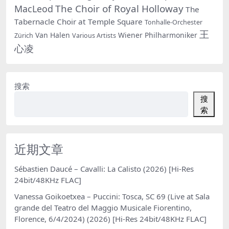
The Choir of Royal Holloway
MacLeod
The
Tabernacle Choir at Temple Square
Tonhalle-Orchester
王
Van Halen
Wiener Philharmoniker
Zürich
Various Artists
心凌
搜索
搜
索
近期文章
Sébastien Daucé – Cavalli: La Calisto (2026) [Hi-Res
24bit/48KHz FLAC]
Vanessa Goikoetxea – Puccini: Tosca, SC 69 (Live at Sala
grande del Teatro del Maggio Musicale Fiorentino,
Florence, 6/4/2024) (2026) [Hi-Res 24bit/48KHz FLAC]