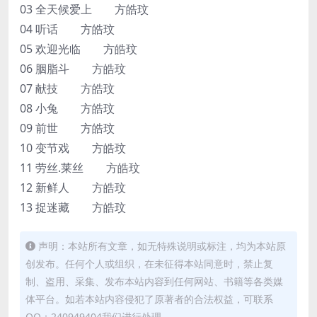
03 全天候爱上 方皓玟
04 听话 方皓玟
05 欢迎光临 方皓玟
06 胭脂斗 方皓玟
07 献技 方皓玟
08 小兔 方皓玟
09 前世 方皓玟
10 变节戏 方皓玟
11 劳丝.莱丝 方皓玟
12 新鲜人 方皓玟
13 捉迷藏 方皓玟
声明：本站所有文章，如无特殊说明或标注，均为本站原
创发布。任何个人或组织，在未征得本站同意时，禁止复
制、盗用、采集、发布本站内容到任何网站、书籍等各类媒
体平台。如若本站内容侵犯了原著者的合法权益，可联系
QQ：240949404我们进行处理。