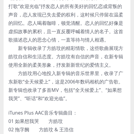
打歌“欢迎光临”抒发恋人的所有美好的回忆恋成背叛的
声音，恋人发现已失去爱的权利，这时候只停留在温柔
的回忆。恋人喝着咖啡，顿觉清醒。恋人的回忆好像是
虚拟故事的累积，且一直反覆呼喊着情人的名子。这首
歌描述恋人的思念心情，一直等待与情人相遇。
新专辑收录了方皓玟的精彩情歌，这些歌曲展现方
皓玟自信和生活态度。方皓玟有自信的声音，在新专辑
使用全新的柔美形象，抒发新新世纪的爱情主义。
方皓玟用心地投入新专辑的音乐世界里，收录了广
东新歌“全天候爱上”，这是2006年数码相机的广告歌。
新专辑也收录了多首MV，包括“全天候爱上”、“如果想
我哭”、“听话”和“欢迎光临”。
iTunes Plus AAC音乐专辑曲目：
01 如果想我哭 方皓玟
02 拖字阙 方皓玟 & 王浩信