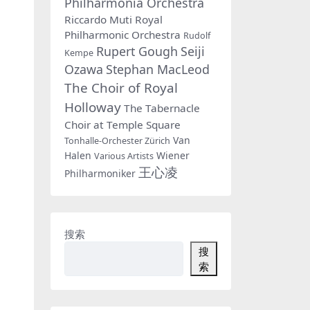
Philharmonia Orchestra
Riccardo Muti
Royal
Philharmonic Orchestra
Rudolf
Rupert Gough
Seiji
Kempe
Ozawa
Stephan MacLeod
The Choir of Royal
Holloway
The Tabernacle
Choir at Temple Square
Van
Tonhalle-Orchester Zürich
Halen
Wiener
Various Artists
王心凌
Philharmoniker
搜索
搜
索