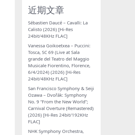
近期文章
Sébastien Daucé – Cavalli: La
Calisto (2026) [Hi-Res
24bit/48KHz FLAC]
Vanessa Goikoetxea – Puccini:
Tosca, SC 69 (Live at Sala
grande del Teatro del Maggio
Musicale Fiorentino, Florence,
6/4/2024) (2026) [Hi-Res
24bit/48KHz FLAC]
San Francisco Symphony & Seiji
Ozawa – Dvořák: Symphony
No. 9 “From the New World”;
Carnival Overture (Remastered)
(2026) [Hi-Res 24bit/192KHz
FLAC]
NHK Symphony Orchestra,