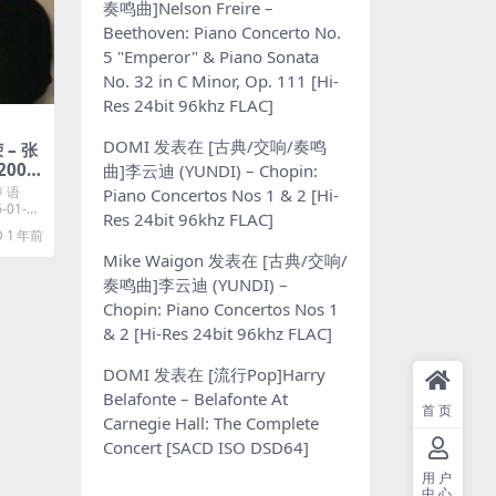
奏鸣曲]Nelson Freire –
Beethoven: Piano Concerto No.
5 "Emperor" & Piano Sonata
No. 32 in C Minor, Op. 111 [Hi-
Res 24bit 96khz FLAC]
DOMI
发表在
[古典/交响/奏鸣
 – 张
006)
曲]李云迪 (YUNDI) – Chopin:
声 语
Piano Concertos Nos 1 & 2 [Hi-
01-01
Res 24bit 96khz FLAC]
1 年前
Mike Waigon
发表在
[古典/交响/
奏鸣曲]李云迪 (YUNDI) –
Chopin: Piano Concertos Nos 1
& 2 [Hi-Res 24bit 96khz FLAC]
DOMI
发表在
[流行Pop]Harry
Belafonte – Belafonte At
首页
Carnegie Hall: The Complete
Concert [SACD ISO DSD64]
用户
中心