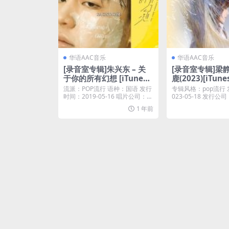
华语AAC音乐
华语AAC音乐
[录音室专辑]朱兴东 – 关
[录音室专辑]梁静
于你的所有幻想 [iTunes
鹿(2023)[iTunes
Plus M4A]
AC]
流派：POP流行 语种：国语 发行
专辑风格：pop流行
时间：2019-05-16 唱片公司：北
023-05-18 发行
京简单...
专辑语...
1 年前