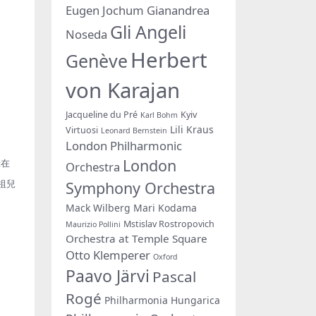
Eugen Jochum
Gianandrea
Gli Angeli
Noseda
Herbert
Genève
von Karajan
Jacqueline du Pré
Kyiv
Karl Bohm
Lili Kraus
Virtuosi
Leonard Bernstein
London Philharmonic
London
錄在
Orchestra
Symphony Orchestra
祖兒
Mack Wilberg
Mari Kodama
Mstislav Rostropovich
Maurizio Pollini
Orchestra at Temple Square
Otto Klemperer
Oxford
Paavo Järvi
Pascal
Rogé
Philharmonia Hungarica