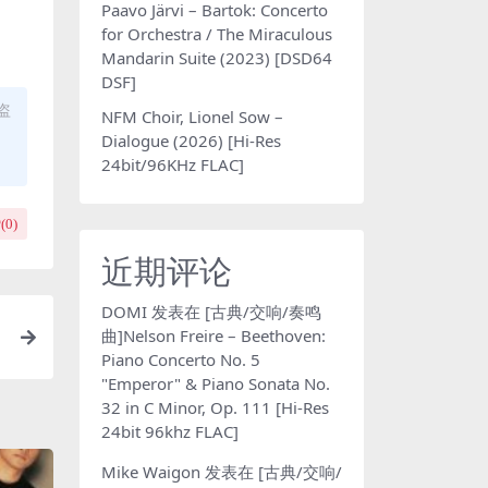
Paavo Järvi – Bartok: Concerto
for Orchestra / The Miraculous
Mandarin Suite (2023) [DSD64
DSF]
盗
NFM Choir, Lionel Sow –
Dialogue (2026) [Hi-Res
24bit/96KHz FLAC]
(
0
)
近期评论
DOMI
发表在
[古典/交响/奏鸣
曲]Nelson Freire – Beethoven:
Piano Concerto No. 5
"Emperor" & Piano Sonata No.
32 in C Minor, Op. 111 [Hi-Res
24bit 96khz FLAC]
Mike Waigon
发表在
[古典/交响/