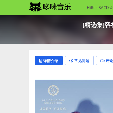
HiRes SACD
[精选集]容祖儿 
详情介绍
常见问题
评