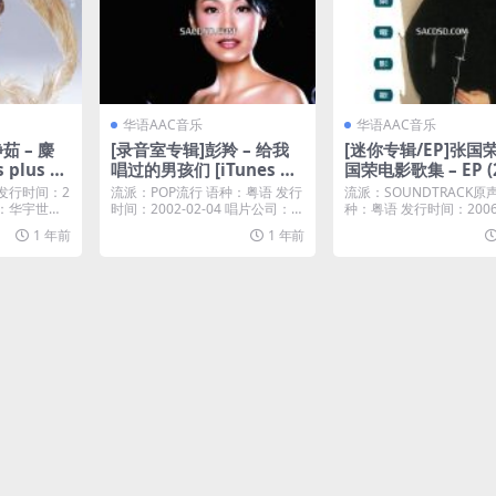
华语AAC音乐
华语AAC音乐
茹 – 麋
[录音室专辑]彭羚 – 给我
[迷你专辑/EP]张国荣
 plus A
唱过的男孩们 [iTunes Pl
国荣电影歌集 – EP (2
us M4A]
[iTunes Plus M4A]
 发行时间：2
流派：POP流行 语种：粤语 发行
流派：SOUNDTRACK原
公司：华宇世博
时间：2002-02-04 唱片公司：索
种：粤语 发行时间：2006-
尼音乐...
唱片...
1 年前
1 年前