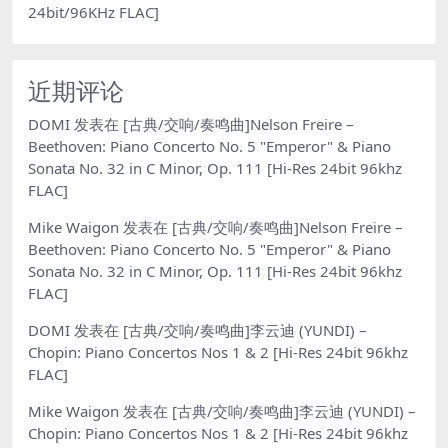
24bit/96KHz FLAC]
近期评论
DOMI
发表在
[古典/交响/奏鸣曲]Nelson Freire –
Beethoven: Piano Concerto No. 5 "Emperor" & Piano
Sonata No. 32 in C Minor, Op. 111 [Hi-Res 24bit 96khz
FLAC]
Mike Waigon
发表在
[古典/交响/奏鸣曲]Nelson Freire –
Beethoven: Piano Concerto No. 5 "Emperor" & Piano
Sonata No. 32 in C Minor, Op. 111 [Hi-Res 24bit 96khz
FLAC]
DOMI
发表在
[古典/交响/奏鸣曲]李云迪 (YUNDI) –
Chopin: Piano Concertos Nos 1 & 2 [Hi-Res 24bit 96khz
FLAC]
Mike Waigon
发表在
[古典/交响/奏鸣曲]李云迪 (YUNDI) –
Chopin: Piano Concertos Nos 1 & 2 [Hi-Res 24bit 96khz