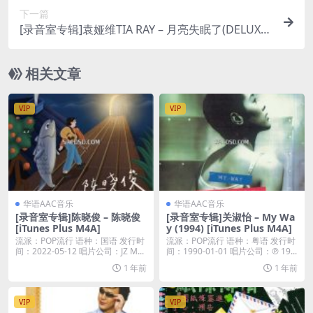
下一篇
[录音室专辑]袁娅维TIA RAY – 月亮失眠了(DELUXE
EDITION) (2021) [iTunes Plus M4A]
相关文章
VIP
VIP
华语AAC音乐
华语AAC音乐
[录音室专辑]陈晓俊 – 陈晓俊
[录音室专辑]关淑怡 – My Wa
[iTunes Plus M4A]
y (1994) [iTunes Plus M4A]
流派：POP流行 语种：国语 发行时
流派：POP流行 语种：粤语 发行时
间：2022-05-12 唱片公司：JZ M...
间：1990-01-01 唱片公司：℗ 19...
1 年前
1 年前
VIP
VIP