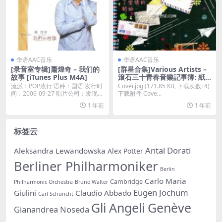
华语AAC音乐
华语AAC音乐
[录音室专辑]蕭煌奇 – 我们的
[群星合集]Various Artists –
故事 [iTunes Plus M4A]
滾石三十青春音樂記事簿: 紙
條傳情 [iTunes Plus M4A]
流派：POP流行 语种：国语 发行时
Cover.jpg (171.85 KB, 下载次数: 4)
间：2006-09-27 唱片公司：发现音
下载附件 Cove...
乐...
1 年前
1 年前
标签云
Antal Dorati
Aleksandra Lewandowska
Alex Potter
Berliner Philharmoniker
Berlin
Carlo Maria
Cambridge
Philharmonic Orchestra
Bruno Walter
Eugen Jochum
Giulini
Claudio Abbado
Carl Schuricht
Gli Angeli Genève
Gianandrea Noseda