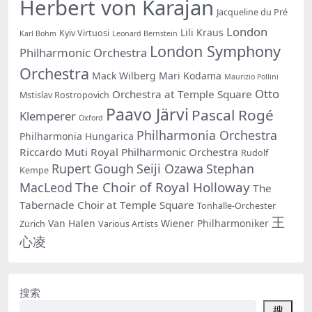
Herbert von Karajan
Jacqueline du Pré
London
Lili Kraus
Kyiv Virtuosi
Karl Bohm
Leonard Bernstein
London Symphony
Philharmonic Orchestra
Orchestra
Mack Wilberg
Mari Kodama
Maurizio Pollini
Otto
Orchestra at Temple Square
Mstislav Rostropovich
Paavo Järvi
Pascal Rogé
Klemperer
Oxford
Philharmonia Orchestra
Philharmonia Hungarica
Riccardo Muti
Royal Philharmonic Orchestra
Rudolf
Rupert Gough
Seiji Ozawa
Stephan
Kempe
The Choir of Royal Holloway
MacLeod
The
Tabernacle Choir at Temple Square
Tonhalle-Orchester
王
Van Halen
Wiener Philharmoniker
Zürich
Various Artists
心凌
搜索
搜