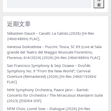
索
近期文章
Sébastien Daucé – Cavalli: La Calisto (2026) [Hi-Res
24bit/48KHz FLAC]
Vanessa Goikoetxea – Puccini: Tosca, SC 69 (Live at Sala
grande del Teatro del Maggio Musicale Fiorentino,
Florence, 6/4/2024) (2026) [Hi-Res 24bit/48KHz FLAC]
San Francisco Symphony & Seiji Ozawa – Dvořák:
Symphony No. 9 “From the New World”; Carnival
Overture (Remastered) (2026) [Hi-Res 24bit/192KHz
FLAC]
NHK Symphony Orchestra, Paavo Järvi – Bartok:
Concerto for Orchestra / The Miraculous Mandarin Suite
(2023) [DSD64 DSF]
NFM Choir, Lionel Sow – Dialogue (2026) [Hi-Res