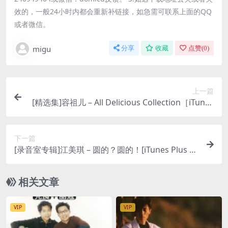
效的，一般24小时内都会重新补链接，如急需可联系上面的QQ
或者微信。
migu
分享
收藏
点赞(
0
)
上一篇
[精选集]容祖儿 – All Delicious Collection［iTunes
Plus AAC］
下一篇
[录音室专辑]江美琪 – 圆的？圆的！[iTunes Plus M
4A]
相关文章
VIP
VIP