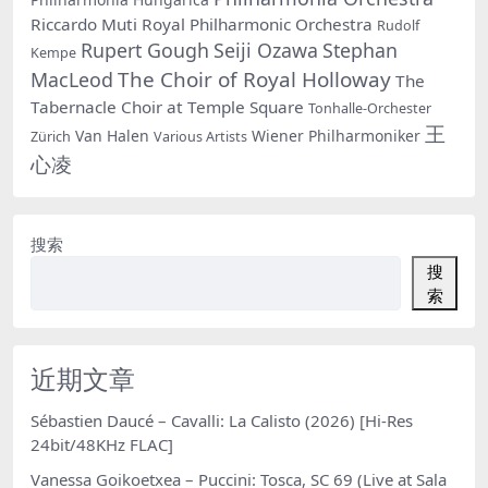
Riccardo Muti
Royal Philharmonic Orchestra
Rudolf
Rupert Gough
Seiji Ozawa
Stephan
Kempe
The Choir of Royal Holloway
MacLeod
The
Tabernacle Choir at Temple Square
Tonhalle-Orchester
王
Van Halen
Wiener Philharmoniker
Zürich
Various Artists
心凌
搜索
搜
索
近期文章
Sébastien Daucé – Cavalli: La Calisto (2026) [Hi-Res
24bit/48KHz FLAC]
Vanessa Goikoetxea – Puccini: Tosca, SC 69 (Live at Sala