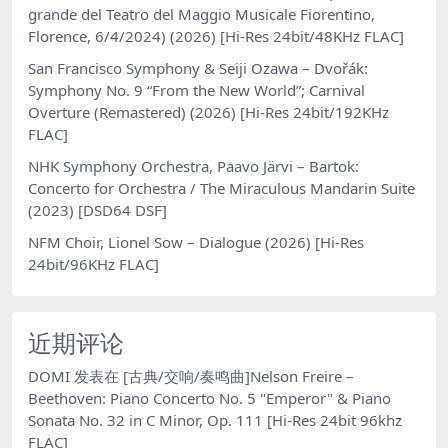
grande del Teatro del Maggio Musicale Fiorentino,
Florence, 6/4/2024) (2026) [Hi-Res 24bit/48KHz FLAC]
San Francisco Symphony & Seiji Ozawa – Dvořák:
Symphony No. 9 “From the New World”; Carnival
Overture (Remastered) (2026) [Hi-Res 24bit/192KHz
FLAC]
NHK Symphony Orchestra, Paavo Järvi – Bartok:
Concerto for Orchestra / The Miraculous Mandarin Suite
(2023) [DSD64 DSF]
NFM Choir, Lionel Sow – Dialogue (2026) [Hi-Res
24bit/96KHz FLAC]
近期评论
DOMI
发表在
[古典/交响/奏鸣曲]Nelson Freire –
Beethoven: Piano Concerto No. 5 "Emperor" & Piano
Sonata No. 32 in C Minor, Op. 111 [Hi-Res 24bit 96khz
FLAC]