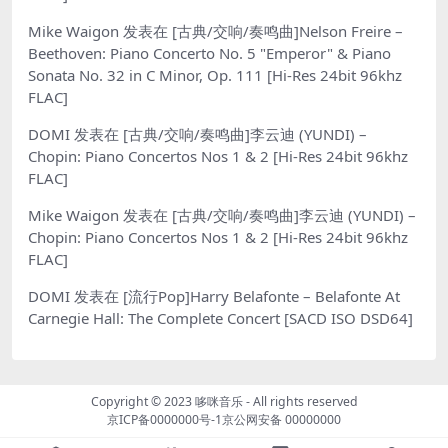
Mike Waigon
发表在
[古典/交响/奏鸣曲]Nelson Freire –
Beethoven: Piano Concerto No. 5 "Emperor" & Piano
Sonata No. 32 in C Minor, Op. 111 [Hi-Res 24bit 96khz
FLAC]
DOMI
发表在
[古典/交响/奏鸣曲]李云迪 (YUNDI) –
Chopin: Piano Concertos Nos 1 & 2 [Hi-Res 24bit 96khz
FLAC]
Mike Waigon
发表在
[古典/交响/奏鸣曲]李云迪 (YUNDI) –
Chopin: Piano Concertos Nos 1 & 2 [Hi-Res 24bit 96khz
FLAC]
DOMI
发表在
[流行Pop]Harry Belafonte – Belafonte At
Carnegie Hall: The Complete Concert [SACD ISO DSD64]
Copyright © 2023
哆咪音乐
- All rights reserved
京ICP备0000000号-1
京公网安备 00000000