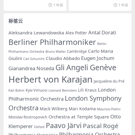
樂...
1 年前
1 年前
标签云
Antal Dorati
Aleksandra Lewandowska
Alex Potter
Berliner Philharmoniker
Berlin
Carlo Maria
Cambridge
Philharmonic Orchestra
Bruno Walter
Eugen Jochum
Giulini
Claudio Abbado
Carl Schuricht
Gli Angeli Genève
Gianandrea Noseda
Herbert von Karajan
Jacqueline du Pré
London
Lili Kraus
Kyiv Virtuosi
Karl Bohm
Leonard Bernstein
London Symphony
Philharmonic Orchestra
Orchestra
Mack Wilberg
Mari Kodama
Maurizio Pollini
Otto
Orchestra at Temple Square
Mstislav Rostropovich
Paavo Järvi
Pascal Rogé
Klemperer
Oxford
Philharmonia Orchestra
Philharmonia Hungarica