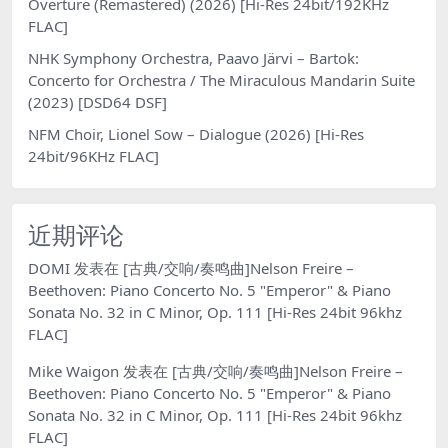
Overture (Remastered) (2026) [Hi-Res 24bit/192KHz
FLAC]
NHK Symphony Orchestra, Paavo Järvi – Bartok:
Concerto for Orchestra / The Miraculous Mandarin Suite
(2023) [DSD64 DSF]
NFM Choir, Lionel Sow – Dialogue (2026) [Hi-Res
24bit/96KHz FLAC]
近期评论
DOMI
发表在
[古典/交响/奏鸣曲]Nelson Freire –
Beethoven: Piano Concerto No. 5 "Emperor" & Piano
Sonata No. 32 in C Minor, Op. 111 [Hi-Res 24bit 96khz
FLAC]
Mike Waigon
发表在
[古典/交响/奏鸣曲]Nelson Freire –
Beethoven: Piano Concerto No. 5 "Emperor" & Piano
Sonata No. 32 in C Minor, Op. 111 [Hi-Res 24bit 96khz
FLAC]