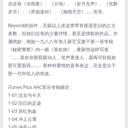
后还有《冷雨夜》、《大地》、《岁月无声》、《光辉
岁月》、《畀面派对》、《海阔天空》……等等。
Beyond的创作，无疑以上述这类带有摇滚意识的占大
多数，但他们仅有的少量抒情，甚至是情歌的作品，亦
属绝妙，例如一九八八年加入新艺宝旗下第一张专辑
《秘密警察》内一曲《喜欢妳》，黄家驹这样写道
「……喜欢你那双眼动人，笑声更迷人，愿再可轻抚妳
那可爱面容……」那种对爱情的直率表达，完全是出于
那一代年轻人的热血。
iTunes Plus AAC音乐专辑曲目：
1-01 过去与今天
1-02 旧日的足迹
1-03 赤红热血
1-04 冲上云霄
1-05 冲开一切