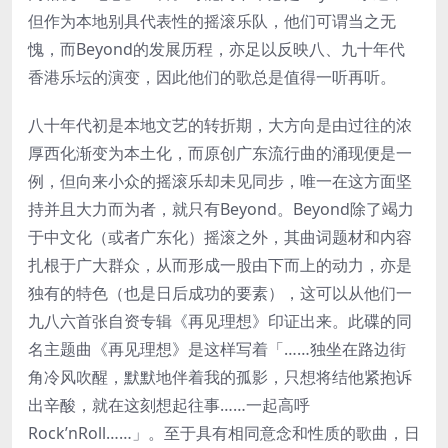
但作为本地别具代表性的摇滚乐队，他们可谓当之无
愧，而Beyond的发展历程，亦足以反映八、九十年代
香港乐坛的演变，因此他们的歌总是值得一听再听。
八十年代初是本地文艺的转折期，大方向是由过往的浓
厚西化渐变为本土化，而原创广东流行曲的涌现便是一
例，但向来小众的摇滚乐却未见同步，唯一在这方面坚
持并且大力而为者，就只有Beyond。Beyond除了竭力
于中文化（或者广东化）摇滚之外，其曲词题材和内容
扎根于广大群众，从而形成一股由下而上的动力，亦是
独有的特色（也是日后成功的要素），这可以从他们一
九八六首张自资专辑《再见理想》印证出来。此碟的同
名主题曲《再见理想》是这样写着「……独坐在路边街
角冷风吹醒，默默地伴着我的孤影，只想将结他紧抱诉
出辛酸，就在这刻想起往事……一起高呼
Rock’nRoll……」。至于具有相同意念和性质的歌曲，日