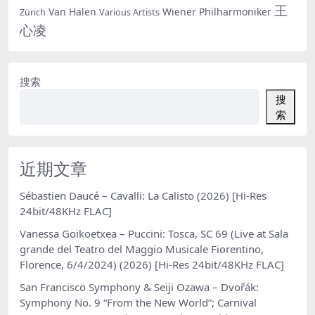
王
Van Halen
Wiener Philharmoniker
Zürich
Various Artists
心凌
搜索
搜
索
近期文章
Sébastien Daucé – Cavalli: La Calisto (2026) [Hi-Res
24bit/48KHz FLAC]
Vanessa Goikoetxea – Puccini: Tosca, SC 69 (Live at Sala
grande del Teatro del Maggio Musicale Fiorentino,
Florence, 6/4/2024) (2026) [Hi-Res 24bit/48KHz FLAC]
San Francisco Symphony & Seiji Ozawa – Dvořák:
Symphony No. 9 “From the New World”; Carnival