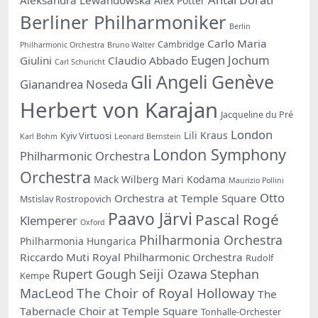
Alex Potter
Berliner Philharmoniker
Berlin
Carlo Maria
Cambridge
Philharmonic Orchestra
Bruno Walter
Eugen Jochum
Giulini
Claudio Abbado
Carl Schuricht
Gli Angeli Genève
Gianandrea Noseda
Herbert von Karajan
Jacqueline du Pré
London
Lili Kraus
Kyiv Virtuosi
Karl Bohm
Leonard Bernstein
London Symphony
Philharmonic Orchestra
Orchestra
Mack Wilberg
Mari Kodama
Maurizio Pollini
Otto
Orchestra at Temple Square
Mstislav Rostropovich
Paavo Järvi
Pascal Rogé
Klemperer
Oxford
Philharmonia Orchestra
Philharmonia Hungarica
Riccardo Muti
Royal Philharmonic Orchestra
Rudolf
Rupert Gough
Seiji Ozawa
Stephan
Kempe
The Choir of Royal Holloway
MacLeod
The
Tabernacle Choir at Temple Square
Tonhalle-Orchester