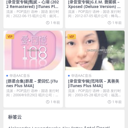
[录音室专辑]甄妮 – 心湖 (202
[录音室专辑]G.E.M. 鄧紫棋 –
2 Remastered) [iTunes Plus
Xposed (Deluxe Version) [iT
M4A]
unes Plus M4A]
流派：POP流行 语种：国语 发行时
流派：POP流行 语种：国语 发行时
间：2022-06-15 唱片公司：銀河唱
间：2012-07-05 唱片公司：蜂鸟音
片...
乐...
1 年前
1 年前
VIP
VIP
华语AAC音乐
华语AAC音乐
[群星合集]群星 – 爱回忆 [iTu
[录音室专辑]范玮琪 – 真善美
nes Plus M4A]
[iTunes Plus M4A]
流派：POP流行 语种：国语 发行时
流派：POP流行 语种：国语 发行时
间：2006年9月29日 唱片公司：英
间：2003-05-28 唱片公司：福茂唱
皇娛樂...
片...
1 年前
1 年前
标签云
Antal Dorati
Aleksandra Lewandowska