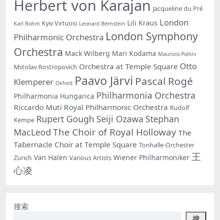
Herbert von Karajan
Jacqueline du Pré
London
Lili Kraus
Kyiv Virtuosi
Karl Bohm
Leonard Bernstein
London Symphony
Philharmonic Orchestra
Orchestra
Mack Wilberg
Mari Kodama
Maurizio Pollini
Otto
Orchestra at Temple Square
Mstislav Rostropovich
Paavo Järvi
Pascal Rogé
Klemperer
Oxford
Philharmonia Orchestra
Philharmonia Hungarica
Riccardo Muti
Royal Philharmonic Orchestra
Rudolf
Rupert Gough
Seiji Ozawa
Stephan
Kempe
The Choir of Royal Holloway
MacLeod
The
Tabernacle Choir at Temple Square
Tonhalle-Orchester
王
Van Halen
Wiener Philharmoniker
Zürich
Various Artists
心凌
搜索
搜