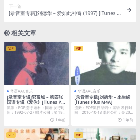
下一篇
[录音室专辑]刘德华 – 爱如此神奇 (1997) [iTunes Pl
us M4A]
相关文章
VIP
VIP
华语AAC音乐
华语AAC音乐
[录音室专辑]郭富城 – 第四张
[录音室专辑]刘德华 – 来生缘
国语专辑《爱你》[iTunes Plu
[iTunes Plus M4A]
s M4A]
流派：POP流行 语种：国语 发行时
流派：POP流行 语种：国语 发行时
间：1992-07-27 唱片公司：℗ 19...
间：2010-10-13 唱片公司：℗ 20...
1 年前
1 年前
VIP
VIP