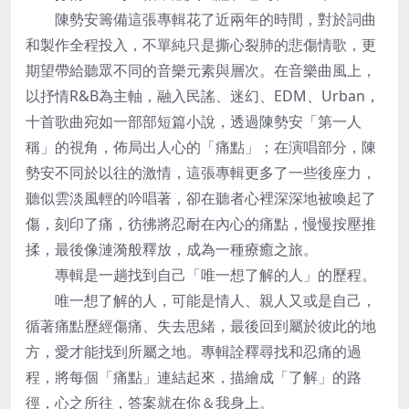
陳勢安籌備這張專輯花了近兩年的時間，對於詞曲
和製作全程投入，不單純只是撕心裂肺的悲傷情歌，更
期望帶給聽眾不同的音樂元素與層次。在音樂曲風上，
以抒情R&B為主軸，融入民謠、迷幻、EDM、Urban，
十首歌曲宛如一部部短篇小說，透過陳勢安「第一人
稱」的視角，佈局出人心的「痛點」；在演唱部分，陳
勢安不同於以往的激情，這張專輯更多了一些後座力，
聽似雲淡風輕的吟唱著，卻在聽者心裡深深地被喚起了
傷，刻印了痛，彷彿將忍耐在內心的痛點，慢慢按壓推
揉，最後像漣漪般釋放，成為一種療癒之旅。
專輯是一趟找到自己「唯一想了解的人」的歷程。
唯一想了解的人，可能是情人、親人又或是自己，
循著痛點歷經傷痛、失去思緒，最後回到屬於彼此的地
方，愛才能找到所屬之地。專輯詮釋尋找和忍痛的過
程，將每個「痛點」連結起來，描繪成「了解」的路
徑，心之所往，答案就在你＆我身上。