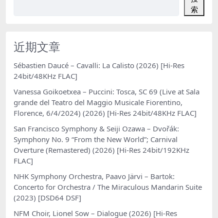
索
近期文章
Sébastien Daucé – Cavalli: La Calisto (2026) [Hi-Res
24bit/48KHz FLAC]
Vanessa Goikoetxea – Puccini: Tosca, SC 69 (Live at Sala
grande del Teatro del Maggio Musicale Fiorentino,
Florence, 6/4/2024) (2026) [Hi-Res 24bit/48KHz FLAC]
San Francisco Symphony & Seiji Ozawa – Dvořák:
Symphony No. 9 “From the New World”; Carnival
Overture (Remastered) (2026) [Hi-Res 24bit/192KHz
FLAC]
NHK Symphony Orchestra, Paavo Järvi – Bartok:
Concerto for Orchestra / The Miraculous Mandarin Suite
(2023) [DSD64 DSF]
NFM Choir, Lionel Sow – Dialogue (2026) [Hi-Res