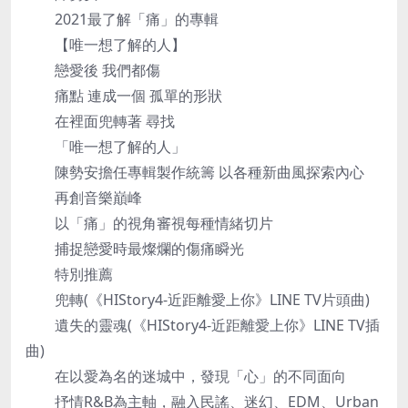
2021最了解「痛」的專輯
【唯一想了解的人】
戀愛後 我們都傷
痛點 連成一個 孤單的形狀
在裡面兜轉著 尋找
「唯一想了解的人」
陳勢安擔任專輯製作統籌 以各種新曲風探索內心
再創音樂巔峰
以「痛」的視角審視每種情緒切片
捕捉戀愛時最燦爛的傷痛瞬光
特別推薦
兜轉(《HIStory4-近距離愛上你》LINE TV片頭曲)
遺失的靈魂(《HIStory4-近距離愛上你》LINE TV插
曲)
在以愛為名的迷城中，發現「心」的不同面向
抒情R&B為主軸，融入民謠、迷幻、EDM、Urban