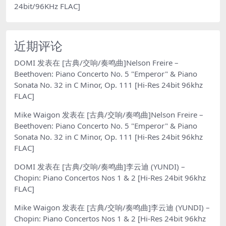
24bit/96KHz FLAC]
近期评论
DOMI
发表在
[古典/交响/奏鸣曲]Nelson Freire –
Beethoven: Piano Concerto No. 5 "Emperor" & Piano
Sonata No. 32 in C Minor, Op. 111 [Hi-Res 24bit 96khz
FLAC]
Mike Waigon
发表在
[古典/交响/奏鸣曲]Nelson Freire –
Beethoven: Piano Concerto No. 5 "Emperor" & Piano
Sonata No. 32 in C Minor, Op. 111 [Hi-Res 24bit 96khz
FLAC]
DOMI
发表在
[古典/交响/奏鸣曲]李云迪 (YUNDI) –
Chopin: Piano Concertos Nos 1 & 2 [Hi-Res 24bit 96khz
FLAC]
Mike Waigon
发表在
[古典/交响/奏鸣曲]李云迪 (YUNDI) –
Chopin: Piano Concertos Nos 1 & 2 [Hi-Res 24bit 96khz