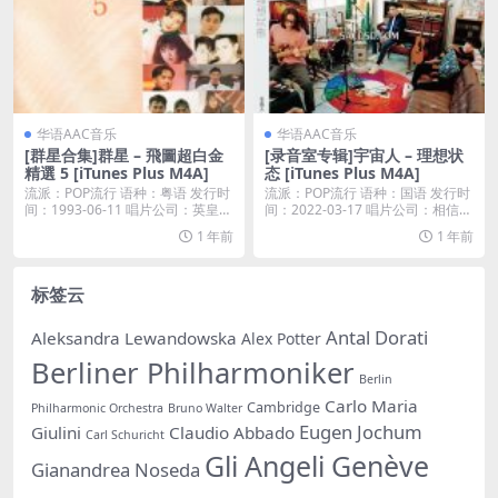
华语AAC音乐
华语AAC音乐
[群星合集]群星 – 飛圖超白金
[录音室专辑]宇宙人 – 理想状
精選 5 [iTunes Plus M4A]
态 [iTunes Plus M4A]
流派：POP流行 语种：粤语 发行时
流派：POP流行 语种：国语 发行时
间：1993-06-11 唱片公司：英皇唱
间：2022-03-17 唱片公司：相信音
片...
乐...
1 年前
1 年前
标签云
Antal Dorati
Aleksandra Lewandowska
Alex Potter
Berliner Philharmoniker
Berlin
Carlo Maria
Cambridge
Philharmonic Orchestra
Bruno Walter
Eugen Jochum
Giulini
Claudio Abbado
Carl Schuricht
Gli Angeli Genève
Gianandrea Noseda