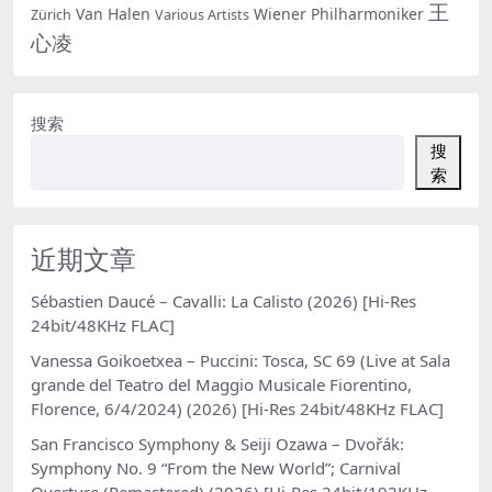
王
Van Halen
Wiener Philharmoniker
Zürich
Various Artists
心凌
搜索
搜
索
近期文章
Sébastien Daucé – Cavalli: La Calisto (2026) [Hi-Res
24bit/48KHz FLAC]
Vanessa Goikoetxea – Puccini: Tosca, SC 69 (Live at Sala
grande del Teatro del Maggio Musicale Fiorentino,
Florence, 6/4/2024) (2026) [Hi-Res 24bit/48KHz FLAC]
San Francisco Symphony & Seiji Ozawa – Dvořák:
Symphony No. 9 “From the New World”; Carnival
Overture (Remastered) (2026) [Hi-Res 24bit/192KHz