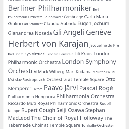
Berliner Philharmoniker
Berlin
Carlo Maria
Cambridge
Philharmonic Orchestra
Bruno Walter
Eugen Jochum
Giulini
Claudio Abbado
Carl Schuricht
Gli Angeli Genève
Gianandrea Noseda
Herbert von Karajan
Jacqueline du Pré
London
Lili Kraus
Kyiv Virtuosi
Karl Bohm
Leonard Bernstein
London Symphony
Philharmonic Orchestra
Orchestra
Mack Wilberg
Mari Kodama
Maurizio Pollini
Otto
Orchestra at Temple Square
Mstislav Rostropovich
Paavo Järvi
Pascal Rogé
Klemperer
Oxford
Philharmonia Orchestra
Philharmonia Hungarica
Riccardo Muti
Royal Philharmonic Orchestra
Rudolf
Rupert Gough
Seiji Ozawa
Stephan
Kempe
The Choir of Royal Holloway
MacLeod
The
Tabernacle Choir at Temple Square
Tonhalle-Orchester