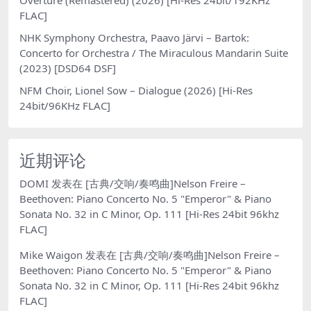
FLAC]
NHK Symphony Orchestra, Paavo Järvi – Bartok:
Concerto for Orchestra / The Miraculous Mandarin Suite
(2023) [DSD64 DSF]
NFM Choir, Lionel Sow – Dialogue (2026) [Hi-Res
24bit/96KHz FLAC]
近期评论
DOMI
发表在
[古典/交响/奏鸣曲]Nelson Freire –
Beethoven: Piano Concerto No. 5 "Emperor" & Piano
Sonata No. 32 in C Minor, Op. 111 [Hi-Res 24bit 96khz
FLAC]
Mike Waigon
发表在
[古典/交响/奏鸣曲]Nelson Freire –
Beethoven: Piano Concerto No. 5 "Emperor" & Piano
Sonata No. 32 in C Minor, Op. 111 [Hi-Res 24bit 96khz
FLAC]