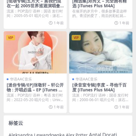
[现场专辑]五月天 – 當我們混
[精选集]郑秀文 – 完全拥有精
在一起 2005世界巡迴演唱會
选 [iTunes Plus M4A]
(Live) [iTunes Plus M4A]
流派：POP流行 语种：国语 发行时
在催开的岁月中，很多故事是这样
间：2005-05-01 唱片公司：滚石唱
的。青涩的爱了，雨后的彩虹就那
片...
么来了，结局或许悄然...
1 年前
1 年前
VIP
VIP
华语AAC音乐
华语AAC音乐
[迷你专辑/EP]张敬轩 – 轩公开
[录音室专辑]李度 – 寻他千百
物 : 开唱必温 – EP [iTunes Pl
度 [iTunes Plus M4A]
us M4A]
流派：POP流行 语种：粤语 发行时
流派：POP流行 语种：国语 发行时
间：2022-05-20 唱片公司：Univ...
间：2000-06-01 唱片公司：滚石唱
片...
1 年前
1 年前
标签云
Antal Dorati
Aleksandra Lewandowska
Alex Potter