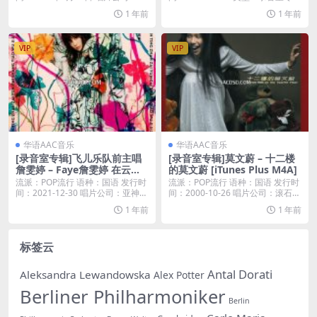
纳唱片...
...
1 年前
1 年前
VIP
VIP
华语AAC音乐
华语AAC音乐
[录音室专辑]飞儿乐队前主唱
[录音室专辑]莫文蔚 – 十二楼
詹雯婷 – Faye詹雯婷 在云彩
的莫文蔚 [iTunes Plus M4A]
上跳舞 叽叽喳喳 (2021) [iTun
流派：POP流行 语种：国语 发行时
流派：POP流行 语种：国语 发行时
es Plus M4A]
间：2021-12-30 唱片公司：亚神音
间：2000-10-26 唱片公司：滚石唱
乐...
片...
1 年前
1 年前
标签云
Antal Dorati
Aleksandra Lewandowska
Alex Potter
Berliner Philharmoniker
Berlin