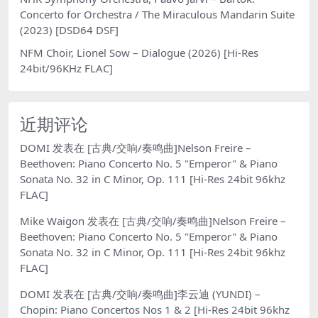
Concerto for Orchestra / The Miraculous Mandarin Suite
(2023) [DSD64 DSF]
NFM Choir, Lionel Sow – Dialogue (2026) [Hi-Res
24bit/96KHz FLAC]
近期评论
DOMI
发表在
[古典/交响/奏鸣曲]Nelson Freire –
Beethoven: Piano Concerto No. 5 "Emperor" & Piano
Sonata No. 32 in C Minor, Op. 111 [Hi-Res 24bit 96khz
FLAC]
Mike Waigon
发表在
[古典/交响/奏鸣曲]Nelson Freire –
Beethoven: Piano Concerto No. 5 "Emperor" & Piano
Sonata No. 32 in C Minor, Op. 111 [Hi-Res 24bit 96khz
FLAC]
DOMI
发表在
[古典/交响/奏鸣曲]李云迪 (YUNDI) –
Chopin: Piano Concertos Nos 1 & 2 [Hi-Res 24bit 96khz