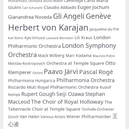
Carlo Maria
Cambridge
Philharmonic Orchestra
Bruno Walter
Eugen Jochum
Giulini
Claudio Abbado
Carl Schuricht
Gli Angeli Genève
Gianandrea Noseda
Herbert von Karajan
Jacqueline du Pré
London
Lili Kraus
Kyiv Virtuosi
Karl Bohm
Leonard Bernstein
London Symphony
Philharmonic Orchestra
Orchestra
Mack Wilberg
Mari Kodama
Maurizio Pollini
Otto
Orchestra at Temple Square
Mstislav Rostropovich
Paavo Järvi
Pascal Rogé
Klemperer
Oxford
Philharmonia Orchestra
Philharmonia Hungarica
Riccardo Muti
Royal Philharmonic Orchestra
Rudolf
Rupert Gough
Seiji Ozawa
Stephan
Kempe
The Choir of Royal Holloway
MacLeod
The
Tabernacle Choir at Temple Square
Tonhalle-Orchester
王
Van Halen
Wiener Philharmoniker
Zürich
Various Artists
心凌