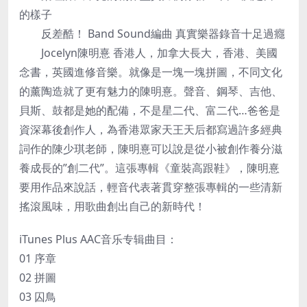
的樣子
反差酷！ Band Sound編曲 真實樂器錄音十足過癮
Jocelyn陳明憙 香港人，加拿大長大，香港、美國
念書，英國進修音樂。就像是一塊一塊拼圖，不同文化
的薰陶造就了更有魅力的陳明憙。聲音、鋼琴、吉他、
貝斯、鼓都是她的配備，不是星二代、富二代…爸爸是
資深幕後創作人，為香港眾家天王天后都寫過許多經典
詞作的陳少琪老師，陳明憙可以說是從小被創作養分滋
養成長的”創二代”。這張專輯《童裝高跟鞋》，陳明憙
要用作品來說話，輕音代表著貫穿整張專輯的一些清新
搖滾風味，用歌曲創出自己的新時代！
iTunes Plus AAC音乐专辑曲目：
01 序章
02 拼圖
03 囚鳥