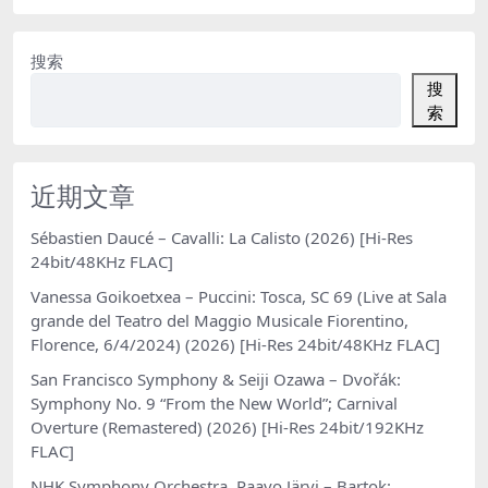
搜索
搜
索
近期文章
Sébastien Daucé – Cavalli: La Calisto (2026) [Hi-Res
24bit/48KHz FLAC]
Vanessa Goikoetxea – Puccini: Tosca, SC 69 (Live at Sala
grande del Teatro del Maggio Musicale Fiorentino,
Florence, 6/4/2024) (2026) [Hi-Res 24bit/48KHz FLAC]
San Francisco Symphony & Seiji Ozawa – Dvořák:
Symphony No. 9 “From the New World”; Carnival
Overture (Remastered) (2026) [Hi-Res 24bit/192KHz
FLAC]
NHK Symphony Orchestra, Paavo Järvi – Bartok: