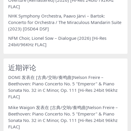
FLAC]
NHK Symphony Orchestra, Paavo Järvi – Bartok:
Concerto for Orchestra / The Miraculous Mandarin Suite
(2023) [DSD64 DSF]
NFM Choir, Lionel Sow – Dialogue (2026) [Hi-Res
24bit/96KHz FLAC]
近期评论
DOMI
发表在
[古典/交响/奏鸣曲]Nelson Freire –
Beethoven: Piano Concerto No. 5 "Emperor" & Piano
Sonata No. 32 in C Minor, Op. 111 [Hi-Res 24bit 96khz
FLAC]
Mike Waigon
发表在
[古典/交响/奏鸣曲]Nelson Freire –
Beethoven: Piano Concerto No. 5 "Emperor" & Piano
Sonata No. 32 in C Minor, Op. 111 [Hi-Res 24bit 96khz
FLAC]