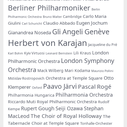
Berliner Philharmoniker
Berlin
Carlo Maria
Cambridge
Philharmonic Orchestra
Bruno Walter
Eugen Jochum
Giulini
Claudio Abbado
Carl Schuricht
Gli Angeli Genève
Gianandrea Noseda
Herbert von Karajan
Jacqueline du Pré
London
Lili Kraus
Kyiv Virtuosi
Karl Bohm
Leonard Bernstein
London Symphony
Philharmonic Orchestra
Orchestra
Mack Wilberg
Mari Kodama
Maurizio Pollini
Otto
Orchestra at Temple Square
Mstislav Rostropovich
Paavo Järvi
Pascal Rogé
Klemperer
Oxford
Philharmonia Orchestra
Philharmonia Hungarica
Riccardo Muti
Royal Philharmonic Orchestra
Rudolf
Rupert Gough
Seiji Ozawa
Stephan
Kempe
The Choir of Royal Holloway
MacLeod
The
Tabernacle Choir at Temple Square
Tonhalle-Orchester