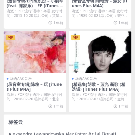
[迷你专辑/EP]陈凯彤 – 小确幸
[录音室专辑]梅艳芳 – 淑女 [iT
(feat. 陈家乐) – EP [iTunes P
unes Plus M4A]
lus M4A]
流派：POP流行 语种：粤语 发行时
流派：POP流行 语种：粤语 发行时
间：2015-10-20 唱片公司：英皇唱
间：1989-02-02 唱片公司：寰亚音
片...
乐...
1 年前
1 年前
VIP
VIP
华语AAC音乐
华语AAC音乐
[录音室专辑]陈粒 – 玩 [iTune
[精选集]胡歌 – 蓝光 新歌 (精
s Plus M4A]
选辑) [iTunes Plus M4A]
流派：POP流行 语种：国语 发行时
流派：POP流行 语种：国语 发行时
间：2018-07-26 唱片公司：北京有
间：2010-07-02 唱片公司：金牌大
此...
风...
1 年前
1 年前
标签云
Antal Dorati
Aleksandra Lewandowska
Alex Potter