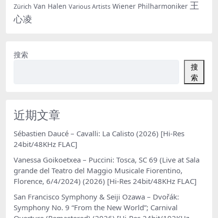
王
Van Halen
Wiener Philharmoniker
Zürich
Various Artists
心凌
搜索
搜
索
近期文章
Sébastien Daucé – Cavalli: La Calisto (2026) [Hi-Res
24bit/48KHz FLAC]
Vanessa Goikoetxea – Puccini: Tosca, SC 69 (Live at Sala
grande del Teatro del Maggio Musicale Fiorentino,
Florence, 6/4/2024) (2026) [Hi-Res 24bit/48KHz FLAC]
San Francisco Symphony & Seiji Ozawa – Dvořák:
Symphony No. 9 “From the New World”; Carnival
Overture (Remastered) (2026) [Hi-Res 24bit/192KHz