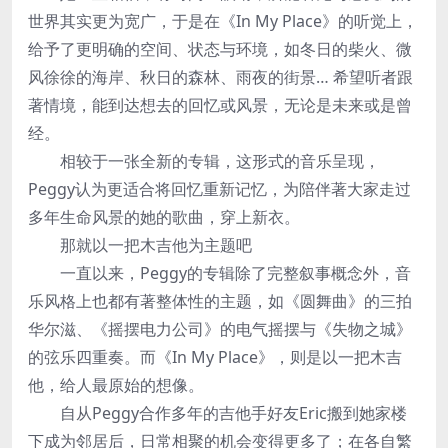
世界其实更为宽广，于是在《In My Place》的听觉上，
给予了更明确的空间、状态与环境，如冬日的柴火、微
风徐徐的海岸、秋日的森林、雨夜的街景… 希望听者跟
著情境，能到达想去的回忆或风景，无论是未来或是曾
经。
相较于一张全新的专辑，这形式的音乐呈现，
Peggy认为更适合将回忆重新记忆，为陪伴著大家走过
多年生命风景的她的歌曲，穿上新衣。
那就以一把木吉他为主题吧
一直以来，Peggy的专辑除了完整叙事概念外，音
乐风格上也都有著整体性的主题，如《圆舞曲》的三拍
华尔滋、《摇摆电力公司》的电气摇摆与《失物之城》
的弦乐四重奏。而《In My Place》，则是以一把木吉
他，给人最原始的想像。
自从Peggy合作多年的吉他手好友Eric搬到她家楼
下成为邻居后，日常相聚的机会变得更多了；在各自繁