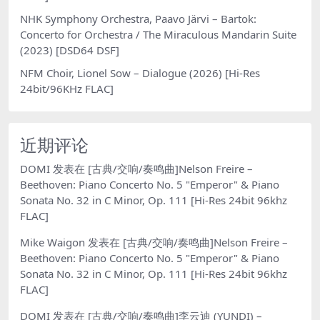
NHK Symphony Orchestra, Paavo Järvi – Bartok:
Concerto for Orchestra / The Miraculous Mandarin Suite
(2023) [DSD64 DSF]
NFM Choir, Lionel Sow – Dialogue (2026) [Hi-Res
24bit/96KHz FLAC]
近期评论
DOMI
发表在
[古典/交响/奏鸣曲]Nelson Freire –
Beethoven: Piano Concerto No. 5 "Emperor" & Piano
Sonata No. 32 in C Minor, Op. 111 [Hi-Res 24bit 96khz
FLAC]
Mike Waigon
发表在
[古典/交响/奏鸣曲]Nelson Freire –
Beethoven: Piano Concerto No. 5 "Emperor" & Piano
Sonata No. 32 in C Minor, Op. 111 [Hi-Res 24bit 96khz
FLAC]
DOMI
发表在
[古典/交响/奏鸣曲]李云迪 (YUNDI) –