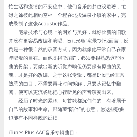
忙生活和疫情的不安稳中，他们音乐的梦也没歇著，忙
碌之馀彼此相约空档，全程在北投温泉小镇的家中，完
成录制了这张Acoustic作品。
宅录技术与心境上的困难与美好，就好比新的旧歌
并没有更容易改编和演唱。Eric形容“宅录”对他而言，反
倒是一种很自然的录音方式，因为就像他平常自己在家
弹唱般的自在。而他觉得“改编”，必须要很熟悉这些歌
曲的骨架，要做出新的听觉声响但仍要保有原曲的灵
魂，才是好的改编。之于这张专辑，都是Eric已经非常
熟悉的曲目，不需要再花时间拆解，只要从记忆中翻
阅，便可以更流畅地把心裡听见的声音演奏出来。
经历了时光的累积，每首歌都沉甸甸的，有著属于
自己的故事和生命。跟随著“陪伴”的心意，愿这些歌曲
也能有不同样貌的延续。
iTunes Plus AAC音乐专辑曲目：