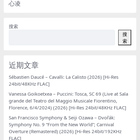
心凌
搜索
搜
索
近期文章
Sébastien Daucé – Cavalli: La Calisto (2026) [Hi-Res
24bit/48KHz FLAC]
Vanessa Goikoetxea – Puccini: Tosca, SC 69 (Live at Sala
grande del Teatro del Maggio Musicale Fiorentino,
Florence, 6/4/2024) (2026) [Hi-Res 24bit/48KHz FLAC]
San Francisco Symphony & Seiji Ozawa – Dvořák:
Symphony No. 9 “From the New World”; Carnival
Overture (Remastered) (2026) [Hi-Res 24bit/192KHz
FLAC]