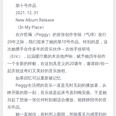
第十号作品
2021. 12. 31
New Album Release
《In My Place》
在许哲珮（Peggy）的首张创作专辑《气球》发行
20年之际，我们迎来了她的第10号作品。特别的是，这
次她携手合作多年的音乐伙伴 – 吉他手徐研培
（Eric），以温暖疗癒的木吉他声响，赋予她历年创作
一个全新的样貌，在这别具意义的20週年，邀请妳/你一
起庆祝这奇幻又美好的音乐旅程。
如果回忆可以重新被记忆
Peggy生活裡的音乐一直是无时无刻的播放著，从
睁开眼的那一刻，音乐就是起床号直到晚安曲。于是她
兴起了想做一张任何时刻都适合播放、能静静陪伴的音
乐作品。
她一直相信，有时闭上眼睛，所能看见与感受到的