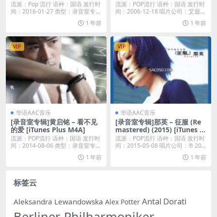
流派：Pop 流行 语种：国语 发行时
流派：POP流行 语种：国语 发行时
间：2016-01-27 类型：录音室专
间：2006-12-18 唱片公司：艾迴唱
辑...
片...
1 年前
1 年前
VIP
VIP
华语AAC音乐
华语AAC音乐
[录音室专辑]黄启铭 – 看不见
[录音室专辑]那英 – 征服 (Re
的爱 [iTunes Plus M4A]
mastered) (2015) [iTunes Pl
us M4A]
流派：POP流行 语种：国语 发行时
流派：POP流行 语种：国语 发行时
间：2014-08-06 类型：录音室专辑
间：2015-05-08 唱片公司：℗ 20...
...
1 年前
1 年前
标签云
Antal Dorati
Aleksandra Lewandowska
Alex Potter
Berliner Philharmoniker