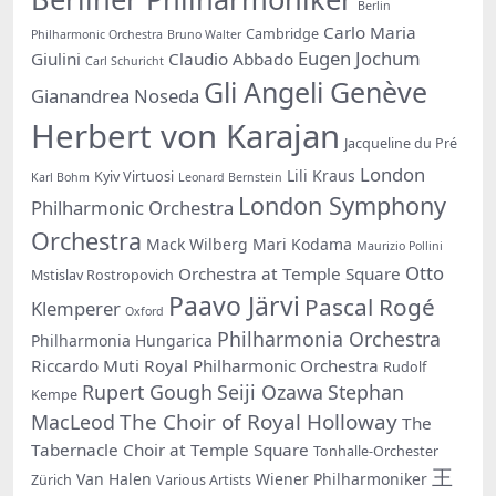
Berlin
Carlo Maria
Cambridge
Philharmonic Orchestra
Bruno Walter
Eugen Jochum
Giulini
Claudio Abbado
Carl Schuricht
Gli Angeli Genève
Gianandrea Noseda
Herbert von Karajan
Jacqueline du Pré
London
Lili Kraus
Kyiv Virtuosi
Karl Bohm
Leonard Bernstein
London Symphony
Philharmonic Orchestra
Orchestra
Mack Wilberg
Mari Kodama
Maurizio Pollini
Otto
Orchestra at Temple Square
Mstislav Rostropovich
Paavo Järvi
Pascal Rogé
Klemperer
Oxford
Philharmonia Orchestra
Philharmonia Hungarica
Riccardo Muti
Royal Philharmonic Orchestra
Rudolf
Rupert Gough
Seiji Ozawa
Stephan
Kempe
The Choir of Royal Holloway
MacLeod
The
Tabernacle Choir at Temple Square
Tonhalle-Orchester
王
Van Halen
Wiener Philharmoniker
Zürich
Various Artists