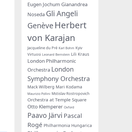
Eugen Jochum
Gianandrea
Gli Angeli
Noseda
Herbert
Genève
von Karajan
Jacqueline du Pré
Kyiv
Karl Bohm
Lili Kraus
Virtuosi
Leonard Bernstein
London Philharmonic
London
Orchestra
Symphony Orchestra
Mack Wilberg
Mari Kodama
Mstislav Rostropovich
Maurizio Pollini
Orchestra at Temple Square
Otto Klemperer
Oxford
Paavo Järvi
Pascal
Rogé
Philharmonia Hungarica