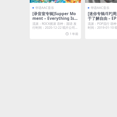
华语AAC音乐
华语AAC音乐
[录音室专辑]Supper Mo
[迷你专辑/EP]周
ment – Everything Is Y
于了解自由 – EP 
ou (国语版) [iTunes Plus
Plus M4A]
流派：ROCK摇滚 语种：国语 发
流派：POP流行 语种
M4A]
行时间：2020-12-22 唱片公司：
时间：2019-01-1
奇跡娱...
尼音乐...
1 年前