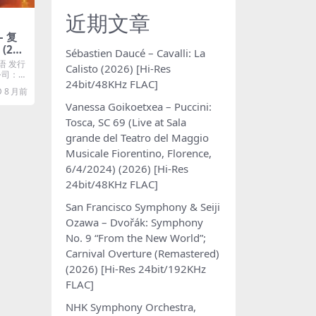
近期文章
– 复
 (201
Sébastien Daucé – Cavalli: La
4A]
语 发行
Calisto (2026) [Hi-Res
片公司：℗
24bit/48KHz FLAC]
8 月前
Vanessa Goikoetxea – Puccini:
Tosca, SC 69 (Live at Sala
grande del Teatro del Maggio
Musicale Fiorentino, Florence,
6/4/2024) (2026) [Hi-Res
24bit/48KHz FLAC]
San Francisco Symphony & Seiji
Ozawa – Dvořák: Symphony
No. 9 “From the New World”;
Carnival Overture (Remastered)
(2026) [Hi-Res 24bit/192KHz
FLAC]
NHK Symphony Orchestra,