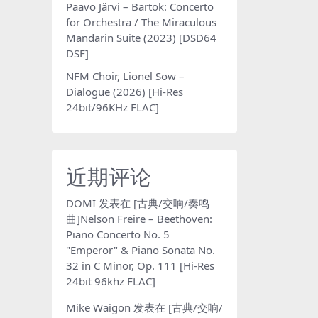
Paavo Järvi – Bartok: Concerto
for Orchestra / The Miraculous
Mandarin Suite (2023) [DSD64
DSF]
NFM Choir, Lionel Sow –
Dialogue (2026) [Hi-Res
24bit/96KHz FLAC]
近期评论
DOMI
发表在
[古典/交响/奏鸣
曲]Nelson Freire – Beethoven:
Piano Concerto No. 5
"Emperor" & Piano Sonata No.
32 in C Minor, Op. 111 [Hi-Res
24bit 96khz FLAC]
Mike Waigon
发表在
[古典/交响/