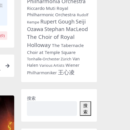
Philharmonia Orchestra
盗
Riccardo Muti
Royal
Philharmonic Orchestra
Rudolf
Rupert Gough
Seiji
Kempe
Ozawa
Stephan MacLeod
The Choir of Royal
(
0
)
Holloway
The Tabernacle
Choir at Temple Square
Van
Tonhalle-Orchester Zürich
Halen
Wiener
Various Artists
i
王心凌
Philharmoniker
搜索
搜
索