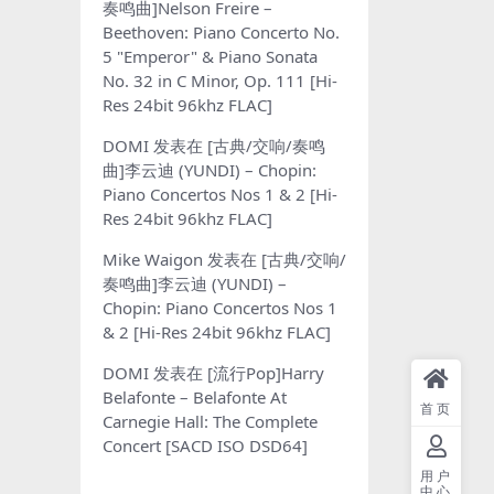
奏鸣曲]Nelson Freire –
Beethoven: Piano Concerto No.
5 "Emperor" & Piano Sonata
No. 32 in C Minor, Op. 111 [Hi-
Res 24bit 96khz FLAC]
DOMI
发表在
[古典/交响/奏鸣
曲]李云迪 (YUNDI) – Chopin:
Piano Concertos Nos 1 & 2 [Hi-
Res 24bit 96khz FLAC]
Mike Waigon
发表在
[古典/交响/
奏鸣曲]李云迪 (YUNDI) –
Chopin: Piano Concertos Nos 1
& 2 [Hi-Res 24bit 96khz FLAC]
DOMI
发表在
[流行Pop]Harry
Belafonte – Belafonte At
首页
Carnegie Hall: The Complete
Concert [SACD ISO DSD64]
用户
中心