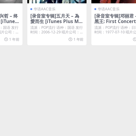
华语AAC音乐
华语AAC音乐
兴哲 – 终
[录音室专辑]五月天 – 為
[录音室专辑]邓丽君 
[iTunes
愛而生 [iTunes Plus M4
黑王: First Concert
A]
1) [iTunes Plus M
：国语 发行
流派：POP流行 语种：国语 发行
流派：POP流行 语种：日
0 唱片公司：索
时间：2006-12-29 唱片公司：相
时间：1977-07-10 唱
信音乐...
20...
1 年前
1 年前