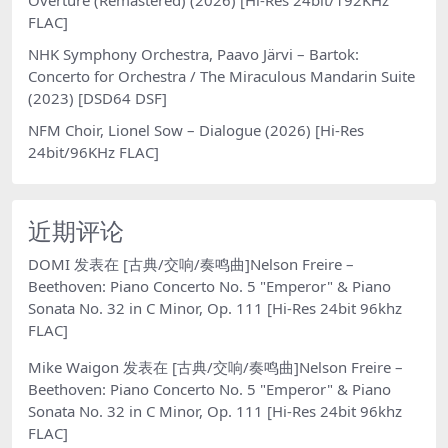
FLAC]
NHK Symphony Orchestra, Paavo Järvi – Bartok:
Concerto for Orchestra / The Miraculous Mandarin Suite
(2023) [DSD64 DSF]
NFM Choir, Lionel Sow – Dialogue (2026) [Hi-Res
24bit/96KHz FLAC]
近期评论
DOMI
发表在
[古典/交响/奏鸣曲]Nelson Freire –
Beethoven: Piano Concerto No. 5 "Emperor" & Piano
Sonata No. 32 in C Minor, Op. 111 [Hi-Res 24bit 96khz
FLAC]
Mike Waigon
发表在
[古典/交响/奏鸣曲]Nelson Freire –
Beethoven: Piano Concerto No. 5 "Emperor" & Piano
Sonata No. 32 in C Minor, Op. 111 [Hi-Res 24bit 96khz
FLAC]