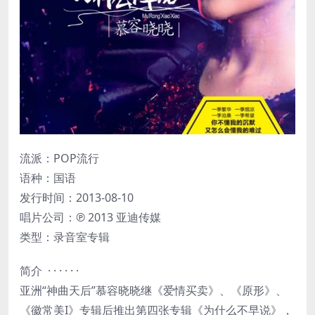
流派：POP流行
语种：国语
发行时间：2013-08-10
唱片公司：℗ 2013 亚迪传媒
类型：录音室专辑
简介 · · · · · ·
亚洲“神曲天后”慕容晓晓继《爱情买卖》、《原形》、
《徽常美I》专辑后推出第四张专辑《为什么不早说》，