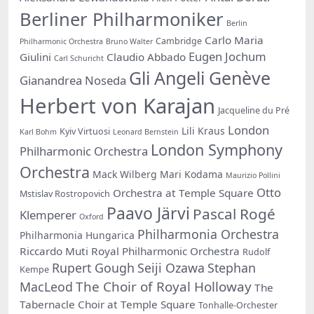
Berliner Philharmoniker
Berlin
Carlo Maria
Cambridge
Philharmonic Orchestra
Bruno Walter
Eugen Jochum
Giulini
Claudio Abbado
Carl Schuricht
Gli Angeli Genève
Gianandrea Noseda
Herbert von Karajan
Jacqueline du Pré
London
Lili Kraus
Kyiv Virtuosi
Karl Bohm
Leonard Bernstein
London Symphony
Philharmonic Orchestra
Orchestra
Mack Wilberg
Mari Kodama
Maurizio Pollini
Otto
Orchestra at Temple Square
Mstislav Rostropovich
Paavo Järvi
Pascal Rogé
Klemperer
Oxford
Philharmonia Orchestra
Philharmonia Hungarica
Riccardo Muti
Royal Philharmonic Orchestra
Rudolf
Rupert Gough
Seiji Ozawa
Stephan
Kempe
The Choir of Royal Holloway
MacLeod
The
Tabernacle Choir at Temple Square
Tonhalle-Orchester