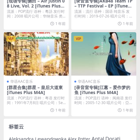
[现场专辑]侧田 – Air Justin 0
[录音室专辑]AKB48 Team TP
8 Live, Vol. 2 [iTunes Plus
– TTP Festival – EP [iTunes
M4A]
Plus AAC M4A]
流派：POP流行 语种：粵語 发行时
流派：流行 语种：国语 纯音乐 发
间：2008 唱片公司：华纳音乐 类
行时间：2019-07-26 唱片公司：音
型：现场...
乐霸...
1 年前
1 年前
VIP
VIP
华语AAC音乐
华语AAC音乐
[群星合集]群星 – 皇后大道東
[录音室专辑]江蕙 – 爱作梦的
[iTunes Plus M4A]
鱼 [iTunes Plus M4A]
流派：POP流行 语种：粤语 发行时
流派：POP流行 语种：闽南语 发行
间：1991年7月8日 唱片公司：See
时间：2005-12-30 唱片公司：亞律
d ...
音...
1 年前
1 年前
标签云
Antal Dorati
Aleksandra Lewandowska
Alex Potter