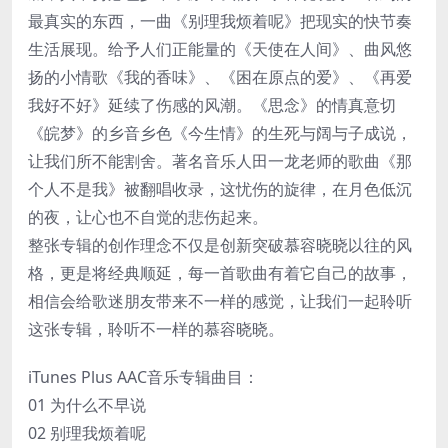
最真实的东西，一曲《别理我烦着呢》把现实的快节奏
生活展现。给予人们正能量的《天使在人间》、曲风悠
扬的小情歌《我的香味》、《困在原点的爱》、《再爱
我好不好》延续了伤感的风潮。《思念》的情真意切
《皖梦》的乡音乡色《今生情》的生死与阔与子成说，
让我们所不能割舍。著名音乐人田一龙老师的歌曲《那
个人不是我》被翻唱收录，这忧伤的旋律，在月色低沉
的夜，让心也不自觉的悲伤起来。
整张专辑的创作理念不仅是创新突破慕容晓晓以往的风
格，更是将经典顺延，每一首歌曲有着它自己的故事，
相信会给歌迷朋友带来不一样的感觉，让我们一起聆听
这张专辑，聆听不一样的慕容晓晓。
iTunes Plus AAC音乐专辑曲目：
01 为什么不早说
02 别理我烦着呢