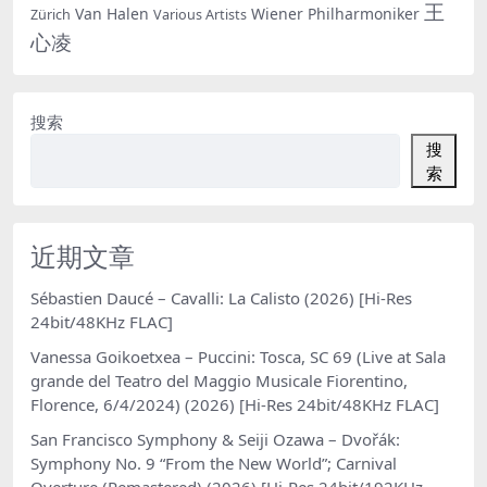
王
Van Halen
Wiener Philharmoniker
Zürich
Various Artists
心凌
搜索
搜
索
近期文章
Sébastien Daucé – Cavalli: La Calisto (2026) [Hi-Res
24bit/48KHz FLAC]
Vanessa Goikoetxea – Puccini: Tosca, SC 69 (Live at Sala
grande del Teatro del Maggio Musicale Fiorentino,
Florence, 6/4/2024) (2026) [Hi-Res 24bit/48KHz FLAC]
San Francisco Symphony & Seiji Ozawa – Dvořák:
Symphony No. 9 “From the New World”; Carnival
Overture (Remastered) (2026) [Hi-Res 24bit/192KHz