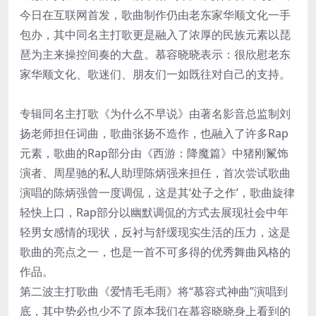
今日在互联网首发，歌曲制作仍由老东家华顺文化一手
包办，其中同名主打歌更是融入了浓厚的民族元素以琵
琶为主来操控间奏的大盘。慕容晓晓表示：很欣慰老东
家华顺文化、歌迷们、朋友们一如既往对自己的支持。
专辑同名主打歌《为什么不早说》由著名影音总监制刘
扬老师担任词曲，歌曲张扬不造作，也融入了许多Rap
元素，歌曲的Rap部分由《西游：降魔篇》中猪刚鬣饰
演者、周星驰的私人助理陈炳强来担任，首次尝试歌曲
演唱的陈炳强曾一度调侃，这是其‘处子之作’，歌曲旋律
轻快上口，Rap部分以幽默调侃的方式去展现社会中年
轻男女感情的现状，反衬与舒缓现实生活的压力，这是
歌曲的亮点之一，也是一首不可多得的优秀舞曲风格的
作品。
第二波主打歌曲《爱情毛毛雨》将“慕容式神曲”演唱到
底，其中势必也少不了原本我们在慕容晓晓身上看到的