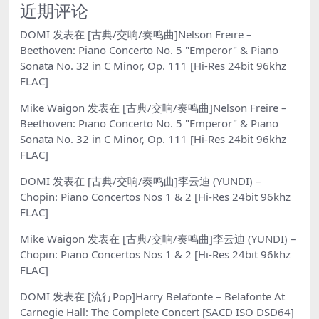
近期评论
DOMI
发表在
[古典/交响/奏鸣曲]Nelson Freire –
Beethoven: Piano Concerto No. 5 "Emperor" & Piano
Sonata No. 32 in C Minor, Op. 111 [Hi-Res 24bit 96khz
FLAC]
Mike Waigon
发表在
[古典/交响/奏鸣曲]Nelson Freire –
Beethoven: Piano Concerto No. 5 "Emperor" & Piano
Sonata No. 32 in C Minor, Op. 111 [Hi-Res 24bit 96khz
FLAC]
DOMI
发表在
[古典/交响/奏鸣曲]李云迪 (YUNDI) –
Chopin: Piano Concertos Nos 1 & 2 [Hi-Res 24bit 96khz
FLAC]
Mike Waigon
发表在
[古典/交响/奏鸣曲]李云迪 (YUNDI) –
Chopin: Piano Concertos Nos 1 & 2 [Hi-Res 24bit 96khz
FLAC]
DOMI
发表在
[流行Pop]Harry Belafonte – Belafonte At
Carnegie Hall: The Complete Concert [SACD ISO DSD64]