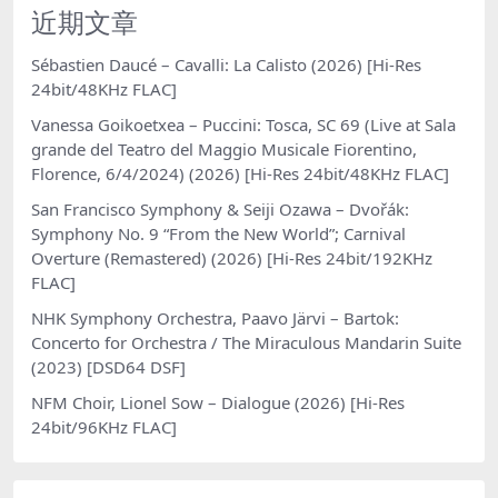
近期文章
Sébastien Daucé – Cavalli: La Calisto (2026) [Hi-Res
24bit/48KHz FLAC]
Vanessa Goikoetxea – Puccini: Tosca, SC 69 (Live at Sala
grande del Teatro del Maggio Musicale Fiorentino,
Florence, 6/4/2024) (2026) [Hi-Res 24bit/48KHz FLAC]
San Francisco Symphony & Seiji Ozawa – Dvořák:
Symphony No. 9 “From the New World”; Carnival
Overture (Remastered) (2026) [Hi-Res 24bit/192KHz
FLAC]
NHK Symphony Orchestra, Paavo Järvi – Bartok:
Concerto for Orchestra / The Miraculous Mandarin Suite
(2023) [DSD64 DSF]
NFM Choir, Lionel Sow – Dialogue (2026) [Hi-Res
24bit/96KHz FLAC]