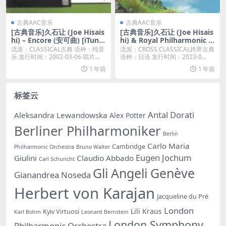
古典AAC音乐
古典AAC音乐
[古典音乐]久石让 (Joe Hisais
[古典音乐]久石让 (Joe Hisais
hi) – Encore (安可曲) [iTune
hi) & Royal Philharmonic O
s Plus M4A]
rchestra – A Symphonic Cel
流派：CLASSICAL古典 语种：纯音
流派：CROSS CLASSICAL跨界古典
ebration (Music from the S
乐 发行时间：2002-03-06 唱片...
语种：日语 发行时间：2023-0...
tudio Ghibli Films of Hayao
1 年前
1 年前
Miyazaki) [iTunes Plus AAC
M4A]
标签云
Antal Dorati
Aleksandra Lewandowska
Alex Potter
Berliner Philharmoniker
Berlin
Carlo Maria
Cambridge
Philharmonic Orchestra
Bruno Walter
Eugen Jochum
Giulini
Claudio Abbado
Carl Schuricht
Gli Angeli Genève
Gianandrea Noseda
Herbert von Karajan
Jacqueline du Pré
London
Lili Kraus
Kyiv Virtuosi
Karl Bohm
Leonard Bernstein
London Symphony
Philharmonic Orchestra