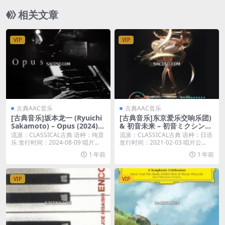
相关文章
VIP
VIP
古典AAC音乐
古典AAC音乐
[古典音乐]坂本龙一 (Ryuichi
[古典音乐]东京爱乐交响乐团)
Sakamoto) – Opus (2024) [i
& 初音未来 – 初音ミクシンフ
Tunes Plus M4A]
ォニー2020オーケストラライ
流派：CLASSICAL古典 语种：纯音
流派：CLASSICAL古典 语种：日语
ブ (初音未来交响乐~Miku Sy
乐 发行时间：2024-08-09 唱片...
发行时间：2021-02-03 唱片公...
mphony 2020 交响乐演奏会)
1 年前
1 年前
[iTunes Plus M4A]
VIP
VIP