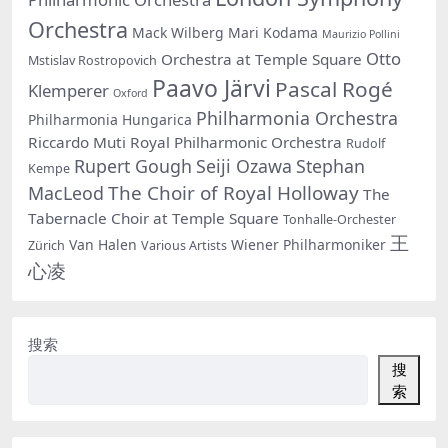
Orchestra
Mack Wilberg
Mari Kodama
Maurizio Pollini
Otto
Orchestra at Temple Square
Mstislav Rostropovich
Paavo Järvi
Pascal Rogé
Klemperer
Oxford
Philharmonia Orchestra
Philharmonia Hungarica
Riccardo Muti
Royal Philharmonic Orchestra
Rudolf
Rupert Gough
Seiji Ozawa
Stephan
Kempe
The Choir of Royal Holloway
MacLeod
The
Tabernacle Choir at Temple Square
Tonhalle-Orchester
王
Van Halen
Wiener Philharmoniker
Zürich
Various Artists
心凌
搜索
搜
索