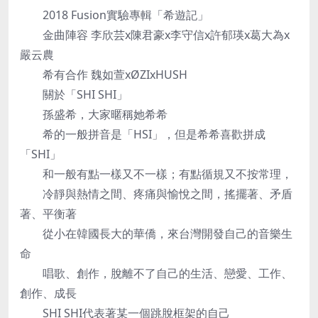
2018 Fusion實驗專輯「希遊記」
金曲陣容 李欣芸x陳君豪x李守信x許郁瑛x葛大為x
嚴云農
希有合作 魏如萱xØZIxHUSH
關於「SHI SHI」
孫盛希，大家暱稱她希希
希的一般拼音是「HSI」，但是希希喜歡拼成
「SHI」
和一般有點一樣又不一樣；有點循規又不按常理，
冷靜與熱情之間、疼痛與愉悅之間，搖擺著、矛盾
著、平衡著
從小在韓國長大的華僑，來台灣開發自己的音樂生
命
唱歌、創作，脫離不了自己的生活、戀愛、工作、
創作、成長
SHI SHI代表著某一個跳脫框架的自己