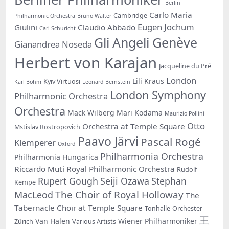
Berlin
Carlo Maria
Cambridge
Philharmonic Orchestra
Bruno Walter
Eugen Jochum
Giulini
Claudio Abbado
Carl Schuricht
Gli Angeli Genève
Gianandrea Noseda
Herbert von Karajan
Jacqueline du Pré
London
Lili Kraus
Kyiv Virtuosi
Karl Bohm
Leonard Bernstein
London Symphony
Philharmonic Orchestra
Orchestra
Mack Wilberg
Mari Kodama
Maurizio Pollini
Otto
Orchestra at Temple Square
Mstislav Rostropovich
Paavo Järvi
Pascal Rogé
Klemperer
Oxford
Philharmonia Orchestra
Philharmonia Hungarica
Riccardo Muti
Royal Philharmonic Orchestra
Rudolf
Rupert Gough
Seiji Ozawa
Stephan
Kempe
The Choir of Royal Holloway
MacLeod
The
Tabernacle Choir at Temple Square
Tonhalle-Orchester
王
Van Halen
Wiener Philharmoniker
Zürich
Various Artists