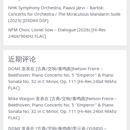
NHK Symphony Orchestra, Paavo Järvi – Bartok:
Concerto for Orchestra / The Miraculous Mandarin Suite
(2023) [DSD64 DSF]
NFM Choir, Lionel Sow – Dialogue (2026) [Hi-Res
24bit/96KHz FLAC]
近期评论
DOMI
发表在
[古典/交响/奏鸣曲]Nelson Freire –
Beethoven: Piano Concerto No. 5 "Emperor" & Piano
Sonata No. 32 in C Minor, Op. 111 [Hi-Res 24bit 96khz
FLAC]
Mike Waigon
发表在
[古典/交响/奏鸣曲]Nelson Freire –
Beethoven: Piano Concerto No. 5 "Emperor" & Piano
Sonata No. 32 in C Minor, Op. 111 [Hi-Res 24bit 96khz
FLAC]
DOMI
发表在
[古典/交响/奏鸣曲]李云迪 (YUNDI) –