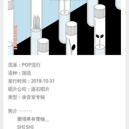
流派：POP流行
语种：国语
发行时间：2018-10-31
唱片公司：滚石唱片
类型：录音室专辑
简介 · · · · · ·
樂壇希有聲物＿
SHI SHI