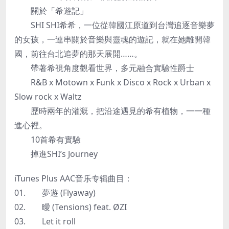
關於「希遊記」
SHI SHI希希，一位從韓國江原道到台灣追逐音樂夢
的女孩，一連串關於音樂與靈魂的遊記，就在她離開韓
國，前往台北追夢的那天展開……。
帶著希視角度觀看世界，多元融合實驗性爵士
R&B x Motown x Funk x Disco x Rock x Urban x
Slow rock x Waltz
歷時兩年的灌溉，把沿途遇見的希有植物，一一種
進心裡。
10首希有實驗
掉進SHI’s Journey
iTunes Plus AAC音乐专辑曲目：
01. 夢遊 (Flyaway)
02. 曖 (Tensions) feat. ØZI
03. Let it roll