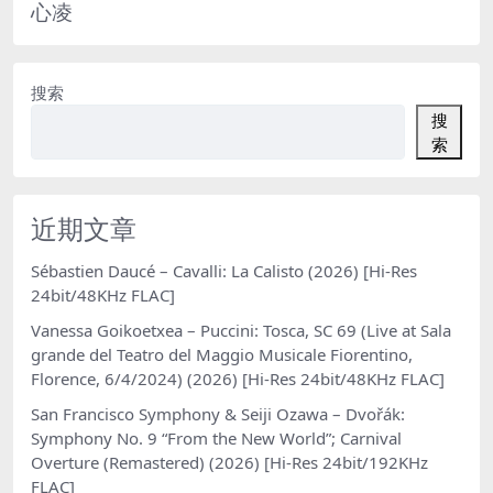
心凌
搜索
搜
索
近期文章
Sébastien Daucé – Cavalli: La Calisto (2026) [Hi-Res
24bit/48KHz FLAC]
Vanessa Goikoetxea – Puccini: Tosca, SC 69 (Live at Sala
grande del Teatro del Maggio Musicale Fiorentino,
Florence, 6/4/2024) (2026) [Hi-Res 24bit/48KHz FLAC]
San Francisco Symphony & Seiji Ozawa – Dvořák:
Symphony No. 9 “From the New World”; Carnival
Overture (Remastered) (2026) [Hi-Res 24bit/192KHz
FLAC]