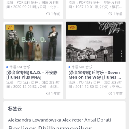
流派：POP流行 语种：国语 发行时
流派：POP流行 语种：英语 发行时
间：2020-09-21 唱片公司：北京野
间：1987-10-01 唱片公司：滚石唱
蛮...
片...
1 年前
1 年前
VIP
VIP
华语AAC音乐
华语AAC音乐
[录音室专辑]B.A.D. – 不安静
[录音室专辑]丘与乐 – Seven
[iTunes Plus M4A]
Men on the Way [iTunes Pl
us M4A]
流派：POP流行 语种：国语 发行时
流派：POP流行 语种：国语 发行时
间：2000-12-05 唱片公司：金牌大
间：2014-12-30 唱片公司：亚神音
风...
乐...
1 年前
1 年前
标签云
Antal Dorati
Aleksandra Lewandowska
Alex Potter
Berliner Philharmoniker