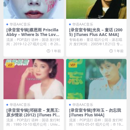
华语AAC音乐
华语AAC音乐
[录音室专辑]蔡恩雨 Priscilla
[录音室专辑]光良 – 童话 (200
Abby – Where Is The Love
5) [iTunes Plus AAC M4A]
(2019) [iTunes Plus M4A]
流派：POP流行 语种：国语 发行时
专辑名称：童话 唱片公司：滚石唱
间：2019-12-27 唱片公司：℗ 20...
片 发行时间：2005年1月21日 专辑
语种：国...
1 年前
1 年前
VIP
VIP
华语AAC音乐
华语AAC音乐
[录音室专辑]邓丽君 – 复黑王:
[录音室专辑]李玲玉 – 勿忘我
原乡情浓 (2012) [iTunes Plus
[iTunes Plus M4A]
M4A]
流派：POP流行 语种：国语 发行时
流派：POP流行 语种：国语 发行时
间：1980-10-10 唱片公司：Univ...
间：1993-05-01 唱片公司：℗ 19...