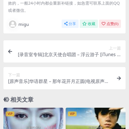
效的，一般24小时内都会重新补链接，如急需可联系上面的QQ
或者微信。
migu
分享
收藏
点赞(
0
)
上一篇
[录音室专辑]北京天使合唱团 – 浮云游子 [iTunes Pl
us M4A]
下一篇
[原声音乐]华语群星 – 那年花开月正圆(电视原声带)
[iTunes Plus M4A]
相关文章
VIP
VIP