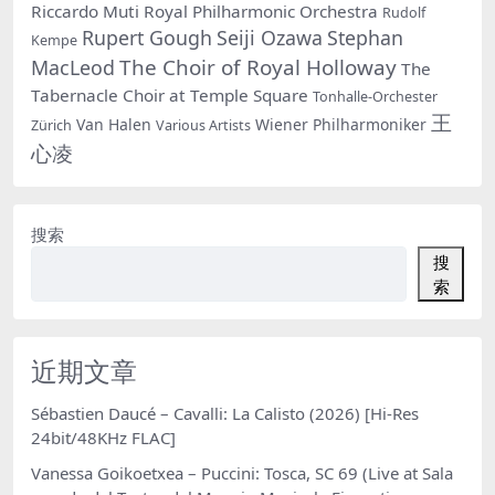
Riccardo Muti
Royal Philharmonic Orchestra
Rudolf
Rupert Gough
Seiji Ozawa
Stephan
Kempe
The Choir of Royal Holloway
MacLeod
The
Tabernacle Choir at Temple Square
Tonhalle-Orchester
王
Van Halen
Wiener Philharmoniker
Zürich
Various Artists
心凌
搜索
搜
索
近期文章
Sébastien Daucé – Cavalli: La Calisto (2026) [Hi-Res
24bit/48KHz FLAC]
Vanessa Goikoetxea – Puccini: Tosca, SC 69 (Live at Sala