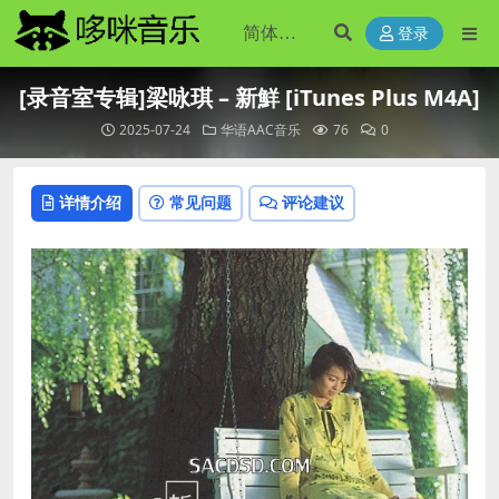
登录
[录音室专辑]梁咏琪 – 新鮮 [iTunes Plus M4A]
2025-07-24
华语AAC音乐
76
0
详情介绍
常见问题
评论建议