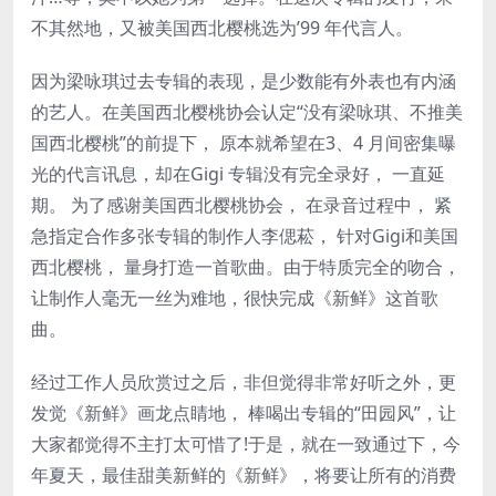
不其然地，又被美国西北樱桃选为’99 年代言人。
因为梁咏琪过去专辑的表现，是少数能有外表也有内涵
的艺人。在美国西北樱桃协会认定“没有梁咏琪、不推美
国西北樱桃”的前提下， 原本就希望在3、4 月间密集曝
光的代言讯息，却在Gigi 专辑没有完全录好， 一直延
期。 为了感谢美国西北樱桃协会， 在录音过程中， 紧
急指定合作多张专辑的制作人李偲菘， 针对Gigi和美国
西北樱桃， 量身打造一首歌曲。由于特质完全的吻合，
让制作人毫无一丝为难地，很快完成《新鲜》这首歌
曲。
经过工作人员欣赏过之后，非但觉得非常好听之外，更
发觉《新鲜》画龙点睛地， 棒喝出专辑的“田园风”，让
大家都觉得不主打太可惜了!于是，就在一致通过下，今
年夏天，最佳甜美新鲜的《新鲜》，将要让所有的消费