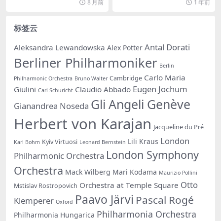
8 月前
1 年前
标签云
Antal Dorati
Aleksandra Lewandowska
Alex Potter
Berliner Philharmoniker
Berlin
Carlo Maria
Cambridge
Philharmonic Orchestra
Bruno Walter
Eugen Jochum
Giulini
Claudio Abbado
Carl Schuricht
Gli Angeli Genève
Gianandrea Noseda
Herbert von Karajan
Jacqueline du Pré
London
Lili Kraus
Kyiv Virtuosi
Karl Bohm
Leonard Bernstein
London Symphony
Philharmonic Orchestra
Orchestra
Mack Wilberg
Mari Kodama
Maurizio Pollini
Otto
Orchestra at Temple Square
Mstislav Rostropovich
Paavo Järvi
Pascal Rogé
Klemperer
Oxford
Philharmonia Orchestra
Philharmonia Hungarica