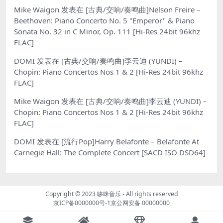
Mike Waigon
发表在
[古典/交响/奏鸣曲]Nelson Freire –
Beethoven: Piano Concerto No. 5 "Emperor" & Piano
Sonata No. 32 in C Minor, Op. 111 [Hi-Res 24bit 96khz
FLAC]
DOMI
发表在
[古典/交响/奏鸣曲]李云迪 (YUNDI) –
Chopin: Piano Concertos Nos 1 & 2 [Hi-Res 24bit 96khz
FLAC]
Mike Waigon
发表在
[古典/交响/奏鸣曲]李云迪 (YUNDI) –
Chopin: Piano Concertos Nos 1 & 2 [Hi-Res 24bit 96khz
FLAC]
DOMI
发表在
[流行Pop]Harry Belafonte – Belafonte At
Carnegie Hall: The Complete Concert [SACD ISO DSD64]
Copyright © 2023
哆咪音乐
- All rights reserved
京ICP备0000000号-1
京公网安备 00000000