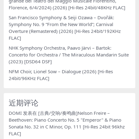
grande del Teatro del Maggio Musicale Fiorentino,
Florence, 6/4/2024) (2026) [Hi-Res 24bit/48KHz FLAC]
San Francisco Symphony & Seiji Ozawa – Dvořák:
Symphony No. 9 “From the New World”; Carnival
Overture (Remastered) (2026) [Hi-Res 24bit/192KHz
FLAC]
NHK Symphony Orchestra, Paavo Järvi – Bartok:
Concerto for Orchestra / The Miraculous Mandarin Suite
(2023) [DSD64 DSF]
NFM Choir, Lionel Sow – Dialogue (2026) [Hi-Res
24bit/96KHz FLAC]
近期评论
DOMI
发表在
[古典/交响/奏鸣曲]Nelson Freire –
Beethoven: Piano Concerto No. 5 "Emperor" & Piano
Sonata No. 32 in C Minor, Op. 111 [Hi-Res 24bit 96khz
FLAC]