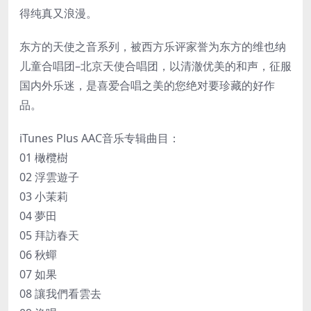
得纯真又浪漫。
东方的天使之音系列，被西方乐评家誉为东方的维也纳
儿童合唱团–北京天使合唱团，以清澈优美的和声，征服
国内外乐迷，是喜爱合唱之美的您绝对要珍藏的好作
品。
iTunes Plus AAC音乐专辑曲目：
01 橄欖樹
02 浮雲遊子
03 小茉莉
04 夢田
05 拜訪春天
06 秋蟬
07 如果
08 讓我們看雲去