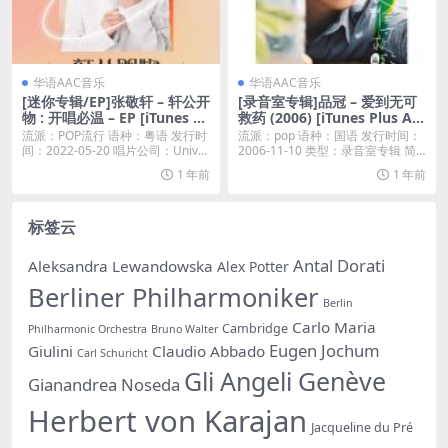
华语AAC音乐
华语AAC音乐
[迷你专辑/EP]张敬轩 – 轩公开
[录音室专辑]品冠 – 爱到无可
物 : 开唱必温 – EP [iTunes Pl
救药 (2006) [iTunes Plus AA
us M4A]
C M4A]
流派：POP流行 语种：粤语 发行时
流派：pop 语种：国语 发行时间：
间：2022-05-20 唱片公司：Univ...
2006-11-10 类型：录音室专辑 简
介...
1 年前
1 年前
标签云
Antal Dorati
Aleksandra Lewandowska
Alex Potter
Berliner Philharmoniker
Berlin
Carlo Maria
Cambridge
Philharmonic Orchestra
Bruno Walter
Eugen Jochum
Giulini
Claudio Abbado
Carl Schuricht
Gli Angeli Genève
Gianandrea Noseda
Herbert von Karajan
Jacqueline du Pré