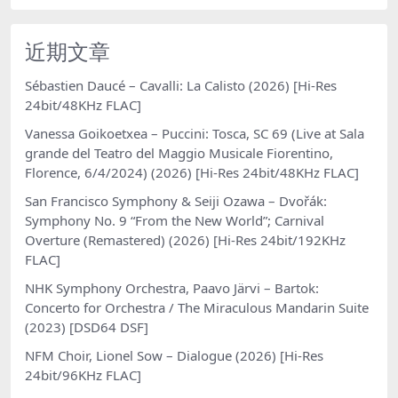
近期文章
Sébastien Daucé – Cavalli: La Calisto (2026) [Hi-Res
24bit/48KHz FLAC]
Vanessa Goikoetxea – Puccini: Tosca, SC 69 (Live at Sala
grande del Teatro del Maggio Musicale Fiorentino,
Florence, 6/4/2024) (2026) [Hi-Res 24bit/48KHz FLAC]
San Francisco Symphony & Seiji Ozawa – Dvořák:
Symphony No. 9 “From the New World”; Carnival
Overture (Remastered) (2026) [Hi-Res 24bit/192KHz
FLAC]
NHK Symphony Orchestra, Paavo Järvi – Bartok:
Concerto for Orchestra / The Miraculous Mandarin Suite
(2023) [DSD64 DSF]
NFM Choir, Lionel Sow – Dialogue (2026) [Hi-Res
24bit/96KHz FLAC]