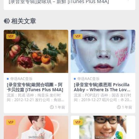
[录音室专辑]梁咏琪 – 新鮮 [iTunes Plus M4A]
相关文章
VIP
VIP
华语AAC音乐
华语AAC音乐
[录音室专辑]歐開合唱團 – 阿
[录音室专辑]蔡恩雨 Priscilla
卡贝拉篇 [iTunes Plus M4A]
Abby – Where Is The Love
(2019) [iTunes Plus M4A]
流派：民谣 语种：纯音乐 发行时
流派：POP流行 语种：国语 发行时
间：2012-12-21 发行公司：角頭音
间：2019-12-27 唱片公司：℗ 20...
樂 类...
1 年前
1 年前
VIP
VIP