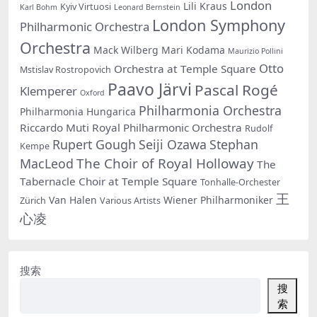
London
Lili Kraus
Kyiv Virtuosi
Karl Bohm
Leonard Bernstein
London Symphony
Philharmonic Orchestra
Orchestra
Mack Wilberg
Mari Kodama
Maurizio Pollini
Otto
Orchestra at Temple Square
Mstislav Rostropovich
Paavo Järvi
Pascal Rogé
Klemperer
Oxford
Philharmonia Orchestra
Philharmonia Hungarica
Riccardo Muti
Royal Philharmonic Orchestra
Rudolf
Rupert Gough
Seiji Ozawa
Stephan
Kempe
The Choir of Royal Holloway
MacLeod
The
Tabernacle Choir at Temple Square
Tonhalle-Orchester
王
Van Halen
Wiener Philharmoniker
Zürich
Various Artists
心凌
搜索
搜
索