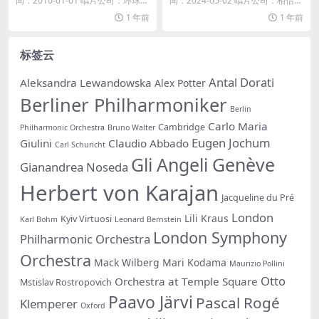
间：2010-01-01 唱片公司：环球唱
间：2024-05-02 唱片公司：相信音
片...
乐...
1 年前
1 年前
标签云
Antal Dorati
Aleksandra Lewandowska
Alex Potter
Berliner Philharmoniker
Berlin
Carlo Maria
Cambridge
Philharmonic Orchestra
Bruno Walter
Eugen Jochum
Giulini
Claudio Abbado
Carl Schuricht
Gli Angeli Genève
Gianandrea Noseda
Herbert von Karajan
Jacqueline du Pré
London
Lili Kraus
Kyiv Virtuosi
Karl Bohm
Leonard Bernstein
London Symphony
Philharmonic Orchestra
Orchestra
Mack Wilberg
Mari Kodama
Maurizio Pollini
Otto
Orchestra at Temple Square
Mstislav Rostropovich
Paavo Järvi
Pascal Rogé
Klemperer
Oxford