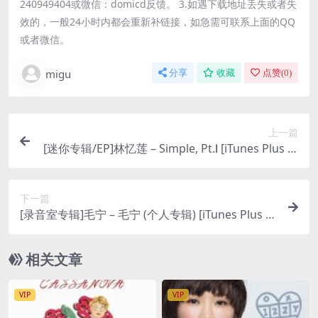
240949404或微信：domicd反馈。 3.如遇下载地址丢失或者失
效的，一般24小时内都会重新补链接，如急需可联系上面的QQ
或者微信。
migu
分享
收藏
点赞(
0
)
上一篇
[迷你专辑/EP]林忆莲 – Simple, Pt.Ⅰ [iTunes Plus M
4A]
下一篇
[录音室专辑]毛宁 – 毛宁 (个人专辑) [iTunes Plus M
4A]
相关文章
VIP
VIP