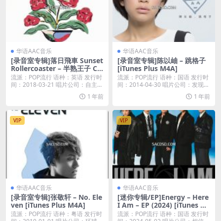
华语AAC音乐
华语AAC音乐
[录音室专辑]落日飛車 Sunset
[录音室专辑]陈以岫 – 跳格子
Rollercoaster – 半熟王子 Ca
[iTunes Plus M4A]
ssa Nova [iTunes Plus M4A]
流派：POP流行 语种：英语 发行时
流派：POP流行 语种：国语 发行时
间：2018-03-21 唱片公司：自主練
间：2014-04-30 唱片公司：发现音
習...
乐...
1 年前
1 年前
VIP
VIP
华语AAC音乐
华语AAC音乐
[录音室专辑]张敬轩 – No. Ele
[迷你专辑/EP]Energy – Here
ven [iTunes Plus M4A]
I Am – EP (2024) [iTunes Pl
us M4A]
流派：POP流行 语种：粤语 发行时
流派：POP流行 语种：国语 发行时