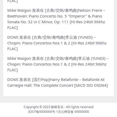
FLAC]
Mike Waigon
发表在
[古典/交响/奏鸣曲]Nelson Freire –
Beethoven: Piano Concerto No. 5 "Emperor" & Piano
Sonata No. 32 in C Minor, Op. 111 [Hi-Res 24bit 96khz
FLAC]
DOMI
发表在
[古典/交响/奏鸣曲]李云迪 (YUNDI) –
Chopin: Piano Concertos Nos 1 & 2 [Hi-Res 24bit 96khz
FLAC]
Mike Waigon
发表在
[古典/交响/奏鸣曲]李云迪 (YUNDI) –
Chopin: Piano Concertos Nos 1 & 2 [Hi-Res 24bit 96khz
FLAC]
DOMI
发表在
[流行Pop]Harry Belafonte – Belafonte At
Carnegie Hall: The Complete Concert [SACD ISO DSD64]
Copyright © 2023
哆咪音乐
- All rights reserved
京ICP备0000000号-1
京公网安备 00000000