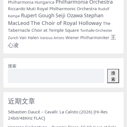
Philharmonia Orchestra
Philharmonia Hungarica
Riccardo Muti
Royal Philharmonic Orchestra
Rudolf
Rupert Gough
Seiji Ozawa
Stephan
Kempe
The Choir of Royal Holloway
MacLeod
The
Tabernacle Choir at Temple Square
Tonhalle-Orchester
王
Van Halen
Wiener Philharmoniker
Zürich
Various Artists
心凌
搜索
搜
索
近期文章
Sébastien Daucé – Cavalli: La Calisto (2026) [Hi-Res
24bit/48KHz FLAC]
Vanessa Goikoetxea – Puccini: Tosca, SC 69 (Live at Sala