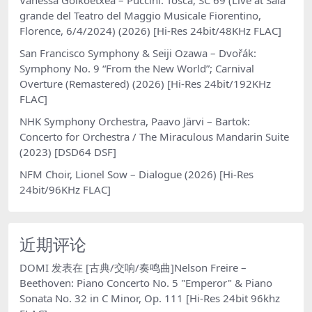
grande del Teatro del Maggio Musicale Fiorentino,
Florence, 6/4/2024) (2026) [Hi-Res 24bit/48KHz FLAC]
San Francisco Symphony & Seiji Ozawa – Dvořák:
Symphony No. 9 “From the New World”; Carnival
Overture (Remastered) (2026) [Hi-Res 24bit/192KHz
FLAC]
NHK Symphony Orchestra, Paavo Järvi – Bartok:
Concerto for Orchestra / The Miraculous Mandarin Suite
(2023) [DSD64 DSF]
NFM Choir, Lionel Sow – Dialogue (2026) [Hi-Res
24bit/96KHz FLAC]
近期评论
DOMI
发表在
[古典/交响/奏鸣曲]Nelson Freire –
Beethoven: Piano Concerto No. 5 "Emperor" & Piano
Sonata No. 32 in C Minor, Op. 111 [Hi-Res 24bit 96khz