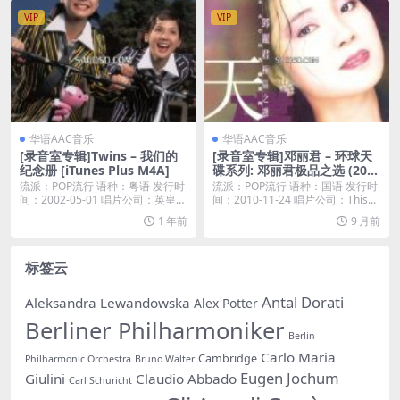
VIP
VIP
华语AAC音乐
华语AAC音乐
[录音室专辑]Twins – 我们的
[录音室专辑]邓丽君 – 环球天
纪念册 [iTunes Plus M4A]
碟系列: 邓丽君极品之选 (201
0) [iTunes Plus M4A]
流派：POP流行 语种：粤语 发行时
流派：POP流行 语种：国语 发行时
间：2002-05-01 唱片公司：英皇唱
间：2010-11-24 唱片公司：This...
片...
1 年前
9 月前
标签云
Antal Dorati
Aleksandra Lewandowska
Alex Potter
Berliner Philharmoniker
Berlin
Carlo Maria
Cambridge
Philharmonic Orchestra
Bruno Walter
Eugen Jochum
Giulini
Claudio Abbado
Carl Schuricht