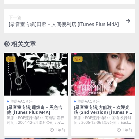
es Plus M4A]
下一篇
[录音室专辑]田燚 – 人间便利店 [iTunes Plus M4A]
相关文章
VIP
VIP
华语AAC音乐
华语AAC音乐
[录音室专辑]蕭煌奇 – 黑色吉
[录音室专辑]方皓玟 – 欢迎光
他 [iTunes Plus M4A]
临 (2nd Version) [iTunes Pl
us M4A]
流派：POP流行 语种：闽南语 发行
流派：POP流行 语种：国语 发行时
时间：2004-12-24 唱片公司：发现
间：2006-12-06 唱片公司：East...
音...
1 年前
1 年前