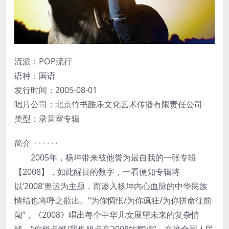
流派：POP流行
语种：国语
发行时间：2005-08-01
唱片公司：北京竹书酷乐文化艺术传播有限责任公司
类型：录音室专辑
简介 · · · · · ·
2005年，杨坤带来被他誉为最自我的一张专辑
【2008】，如此醒目的数字，一看便知专辑将
以‘2008’奥运为主题，而渗入杨坤内心血脉的中华民族
情结也将呼之欲出。“为你惆怅/为你疯狂/为你拼命往前
闯”，《2008》唱出每个中华儿女展望未来的复杂情