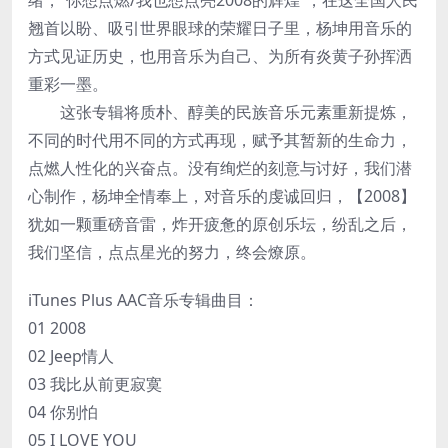
绪，“你想点燃/我也想点亮2008的辉煌”，在这全国人民
翘首以盼、吸引世界眼球的荣耀日子里，杨坤用音乐的
方式见证历史，也用音乐为自己、为所有炎黄子孙挥洒
重彩一墨。
这张专辑将质朴、醇美的民族音乐元素重新提炼，
不同的时代用不同的方式再现，赋予其暂新的生命力，
点燃人性化的兴奋点。没有绚烂的刻意与讨好，我们潜
心制作，杨坤全情奉上，对音乐的虔诚回归，【2008】
犹如一颗重磅音雷，炸开疲惫的原创乐坛，纷乱之后，
我们坚信，点点星光的努力，终会燎原。
iTunes Plus AAC音乐专辑曲目：
01 2008
02 Jeep情人
03 我比从前更寂寞
04 你别怕
05 I LOVE YOU