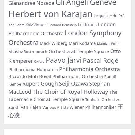
Gli Angeli Genève
Gianandrea Noseda
Herbert von Karajan
Jacqueline du Pré
London
Lili Kraus
Kyiv Virtuosi
Karl Bohm
Leonard Bernstein
London Symphony
Philharmonic Orchestra
Orchestra
Mack Wilberg
Mari Kodama
Maurizio Pollini
Otto
Orchestra at Temple Square
Mstislav Rostropovich
Paavo Järvi
Pascal Rogé
Klemperer
Oxford
Philharmonia Orchestra
Philharmonia Hungarica
Riccardo Muti
Royal Philharmonic Orchestra
Rudolf
Rupert Gough
Seiji Ozawa
Stephan
Kempe
The Choir of Royal Holloway
MacLeod
The
Tabernacle Choir at Temple Square
Tonhalle-Orchester
王
Van Halen
Wiener Philharmoniker
Zürich
Various Artists
心凌