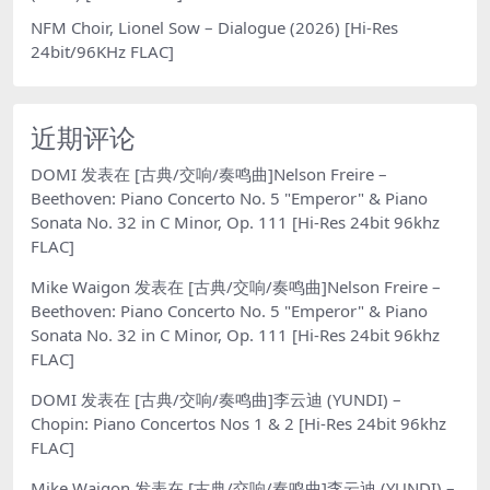
NFM Choir, Lionel Sow – Dialogue (2026) [Hi-Res
24bit/96KHz FLAC]
近期评论
DOMI
发表在
[古典/交响/奏鸣曲]Nelson Freire –
Beethoven: Piano Concerto No. 5 "Emperor" & Piano
Sonata No. 32 in C Minor, Op. 111 [Hi-Res 24bit 96khz
FLAC]
Mike Waigon
发表在
[古典/交响/奏鸣曲]Nelson Freire –
Beethoven: Piano Concerto No. 5 "Emperor" & Piano
Sonata No. 32 in C Minor, Op. 111 [Hi-Res 24bit 96khz
FLAC]
DOMI
发表在
[古典/交响/奏鸣曲]李云迪 (YUNDI) –
Chopin: Piano Concertos Nos 1 & 2 [Hi-Res 24bit 96khz
FLAC]
Mike Waigon
发表在
[古典/交响/奏鸣曲]李云迪 (YUNDI) –