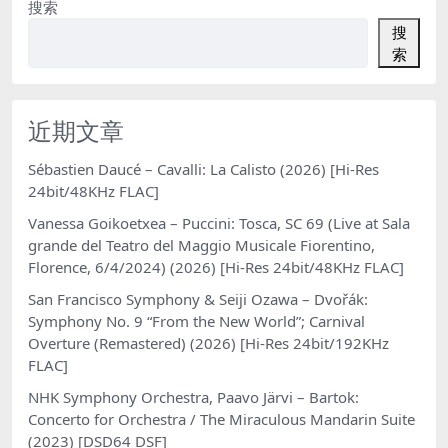
搜索
搜
索
近期文章
Sébastien Daucé – Cavalli: La Calisto (2026) [Hi-Res
24bit/48KHz FLAC]
Vanessa Goikoetxea – Puccini: Tosca, SC 69 (Live at Sala
grande del Teatro del Maggio Musicale Fiorentino,
Florence, 6/4/2024) (2026) [Hi-Res 24bit/48KHz FLAC]
San Francisco Symphony & Seiji Ozawa – Dvořák:
Symphony No. 9 “From the New World”; Carnival
Overture (Remastered) (2026) [Hi-Res 24bit/192KHz
FLAC]
NHK Symphony Orchestra, Paavo Järvi – Bartok:
Concerto for Orchestra / The Miraculous Mandarin Suite
(2023) [DSD64 DSF]